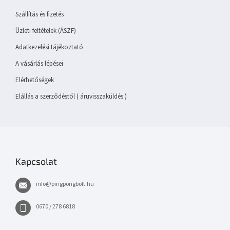
é
Szállítás és fizetés
c
Üzleti feltételek (ÁSZF)
Adatkezelési tájékoztató
A vásárlás lépései
Elérhetőségek
Elállás a szerződéstől ( áruvisszaküldés )
Kapcsolat
info
@
pingpongbolt.hu
0670 / 278 6818