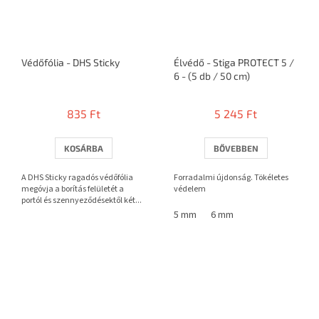
Védőfólia - DHS Sticky
Élvédő - Stiga PROTECT 5 /
6 - (5 db / 50 cm)
835 Ft
5 245 Ft
KOSÁRBA
BŐVEBBEN
A DHS Sticky ragadós védőfólia
Forradalmi újdonság. Tökéletes
megóvja a borítás felületét a
védelem
portól és szennyeződésektől két...
5 mm
6 mm