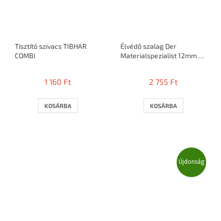
Tisztító szivacs TIBHAR
Élvédő szalag Der
COMBI
Materialspezialist 12mm /
5m = 10 ütő
1 160 Ft
2 755 Ft
KOSÁRBA
KOSÁRBA
Újdonság