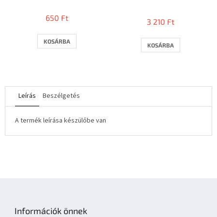
A
termék
650 Ft
3 210 Ft
átlagos
értékelése
5-
KOSÁRBA
KOSÁRBA
ből
3,0
csillag.
Leírás
Beszélgetés
A termék leírása készülőbe van
L
á
b
Információk önnek
l