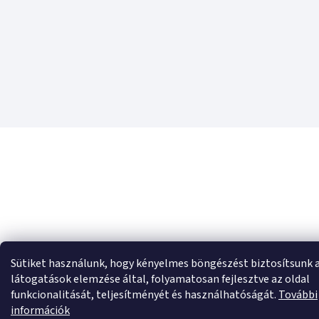
Sütiket használunk, hogy kényelmes böngészést biztosítsunk 
látogatások elemzése által, folyamatosan fejlesztve az oldal
funkcionalitását, teljesítményét és használhatóságát.
További
információk