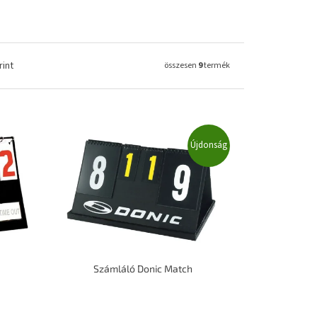
rint
összesen
9
termék
Újdonság
Számláló Donic Match