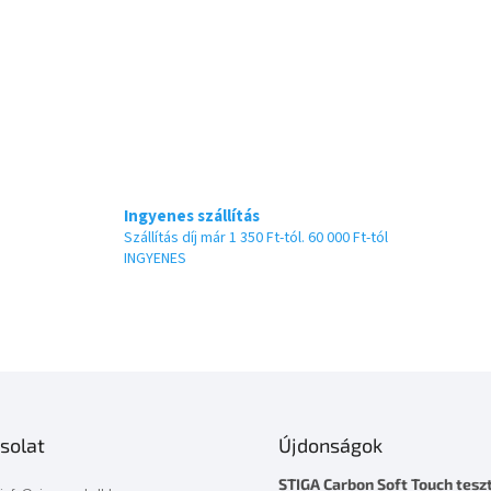
e
l
e
m
e
i
Ingyenes szállítás
Szállítás díj már 1 350 Ft-tól. 60 000 Ft-tól
INGYENES
solat
Újdonságok
STIGA Carbon Soft Touch teszt