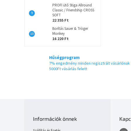
PROFI ütő Stiga Allround
Classic / Friendship CROSS
SOFT
22 355 Ft
Borítás Sauer & Tröger
Monkey
16 220 Ft
Hűségprogram
7% engedmény minden regisztrált vásárlónak
5000Ft vásárlás felett
L
á
b
Információk önnek
Kapc
l
é
Szállítás és fizetés