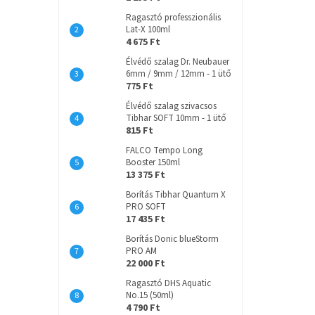
Ragasztó professzionális
Lat-X 100ml
4 675 Ft
Élvédő szalag Dr. Neubauer
6mm / 9mm / 12mm - 1 ütő
775 Ft
Élvédő szalag szivacsos
Tibhar SOFT 10mm - 1 ütő
815 Ft
FALCO Tempo Long
Booster 150ml
13 375 Ft
Borítás Tibhar Quantum X
PRO SOFT
17 435 Ft
Borítás Donic blueStorm
PRO AM
22 000 Ft
Ragasztó DHS Aquatic
No.15 (50ml)
4 790 Ft