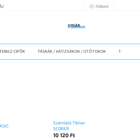
Fiókom
TÁJÉKOZTATÓ
A VÁSÁRLÁS LÉPÉSEI
ELÉRHETŐSÉGEK
ELÁLLÁS
KOSÁR
0 položek
TENISZ CIPŐK
TÁSKÁK / HÁTIZSÁKOK / ÜTŐTOKOK
TEXTIL
Számláló Tibhar
BASIC
SCORER
10 120 Ft