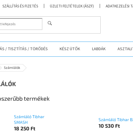
SZÁLLÍTÁS ÉS FIZETÉS
ÜZLETI FELTÉTELEK (ÁSZF)
ADATKEZELÉSI 
KERESÉS
S / TISZTÍTÁS / TÖRŐDÉS
KÉSZ ÜTŐK
LABDÁK
ASZTALI
Számlálók
LÁLÓK
szerűbb termékek
Számláló Tibhar
Számláló Tibhar 
SMASH
10 530 Ft
18 250 Ft