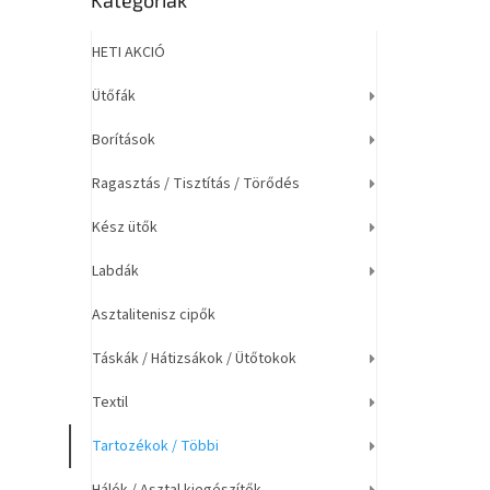
j
átugrása
a
HETI AKCIÓ
Ütőfák
Borítások
Ragasztás / Tisztítás / Törődés
Kész ütők
Labdák
Asztalitenisz cipők
Táskák / Hátizsákok / Ütőtokok
Textil
Tartozékok / Többi
Hálók / Asztal kiegészítők