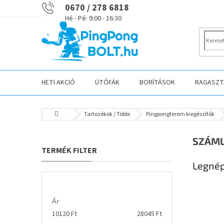
Ugrás
0670 / 278 6818
a
fő
tartalomhoz
HETI AKCIÓ
ÜTŐFÁK
BORÍTÁSOK
RAGASZTÁ
Kezdőlap
Tartozékok / Többi
Pingpongterem kiegészítők
O
SZÁM
l
d
Legnép
a
l
s
Ár
ó
10120
Ft
28045
Ft
p