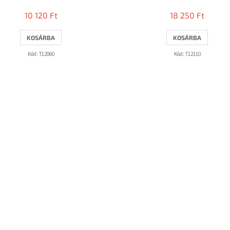
10 120 Ft
18 250 Ft
KOSÁRBA
KOSÁRBA
Kód:
T12060
Kód:
T12110
L
i
s
t
a
i
r
á
n
y
í
t
á
s