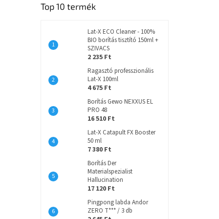
Top 10 termék
Lat-X ECO Cleaner - 100%
BIO borítás tisztító 150ml +
SZIVACS
2 235 Ft
Ragasztó professzionális
Lat-X 100ml
4 675 Ft
Borítás Gewo NEXXUS EL
PRO 48
16 510 Ft
Lat-X Catapult FX Booster
50 ml
7 380 Ft
Borítás Der
Materialspezialist
Hallucination
17 120 Ft
Pingpong labda Andor
ZERO T*** / 3 db