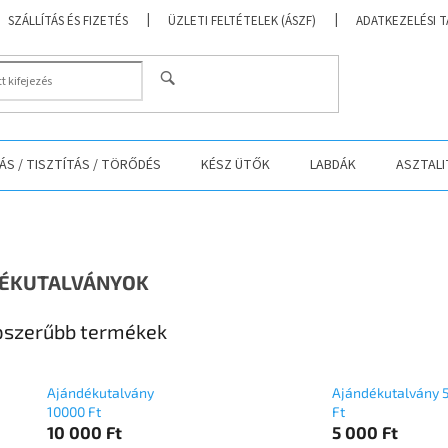
SZÁLLÍTÁS ÉS FIZETÉS
ÜZLETI FELTÉTELEK (ÁSZF)
ADATKEZELÉSI 
KERESÉS
S / TISZTÍTÁS / TÖRŐDÉS
KÉSZ ÜTŐK
LABDÁK
ASZTALI
ÉKUTALVÁNYOK
szerűbb termékek
Ajándékutalvány
Ajándékutalvány 
10000 Ft
Ft
10 000 Ft
5 000 Ft