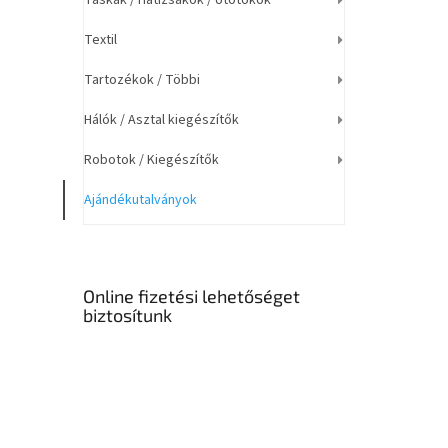
Táskák / Hátizsákok / Ütőtokok
j
a
Textil
Tartozékok / Többi
Hálók / Asztal kiegészítők
Robotok / Kiegészítők
Ajándékutalványok
Online fizetési lehetőséget
biztosítunk