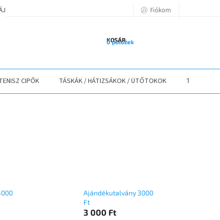
Fiókom
TÁJÉKOZTATÓ
A VÁSÁRLÁS LÉPÉSEI
ELÉRHETŐSÉGEK
ELÁLLÁS
KOSÁR
0 položek
TENISZ CIPŐK
TÁSKÁK / HÁTIZSÁKOK / ÜTŐTOKOK
TEXTIL
5000
Ajándékutalvány 3000
Ft
3 000 Ft