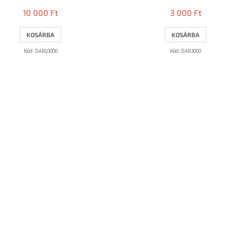
10 000 Ft
3 000 Ft
KOSÁRBA
KOSÁRBA
Kód:
DAR10000
Kód:
DAR3000
L
i
s
t
a
i
r
á
n
y
í
t
á
s