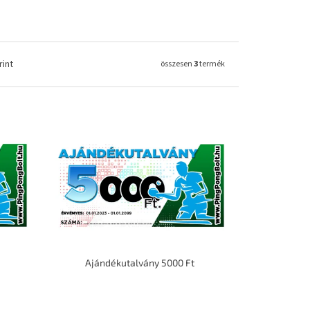
rint
összesen
3
termék
Ajándékutalvány 5000 Ft