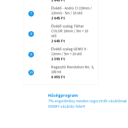
2 645 Ft
Élvédő - Andro CI (10mm /
12mm) - 5m / 10 ütő
2 645 Ft
Élvédő szalag Tibhar
COLOR 10mm / 5m = 10
ütő
2 645 Ft
Élvédő szalag GEWO 9 -
12mm / 5m = 10 ütő
2 395 Ft
Ragasztó Revolution No. 3,
100 ml
6 055 Ft
Hűségprogram
7% engedmény minden regisztrált vásárlónak
5000Ft vásárlás felett