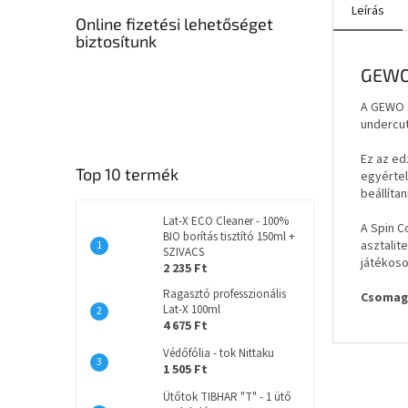
Leírás
Online fizetési lehetőséget
biztosítunk
GEWO 
A GEWO S
undercut
Ez az ed
Top 10 termék
egyértel
beállíta
Lat-X ECO Cleaner - 100%
A Spin C
BIO borítás tisztító 150ml +
asztalit
SZIVACS
játékoso
2 235 Ft
Ragasztó professzionális
Csomag
Lat-X 100ml
4 675 Ft
Védőfólia - tok Nittaku
1 505 Ft
Ütőtok TIBHAR "T" - 1 ütő