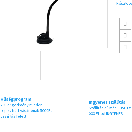
Részlete
Hűségprogram
Ingyenes szállítás
7% engedmény minden
Szállítás díj már 1 350 Ft-
regisztrált vásárlónak 5000Ft
000 Ft-tól INGYENES
vásárlás felett