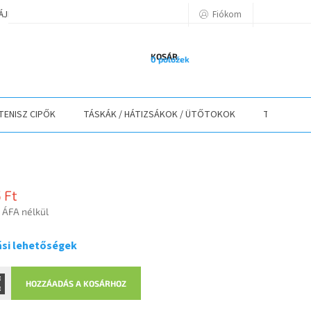
Fiókom
TÁJÉKOZTATÓ
A VÁSÁRLÁS LÉPÉSEI
ELÉRHETŐSÉGEK
ELÁLLÁS
KOSÁR
0 položek
TENISZ CIPŐK
TÁSKÁK / HÁTIZSÁKOK / ÜTŐTOKOK
TEXTIL
 Ft
t ÁFA nélkül
r:
ási lehetőségek
HOZZÁADÁS A KOSÁRHOZ