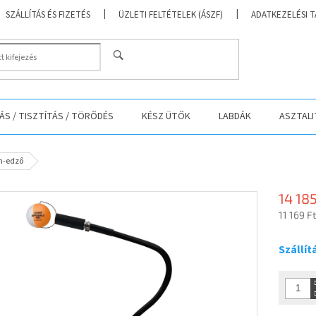
SZÁLLÍTÁS ÉS FIZETÉS
ÜZLETI FELTÉTELEK (ÁSZF)
ADATKEZELÉSI 
KERESÉS
S / TISZTÍTÁS / TÖRŐDÉS
KÉSZ ÜTŐK
LABDÁK
ASZTALI
n-edző
14 185
11 169 F
Egységá
Szállít