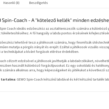
Hasonló (8)
Beszélgetés
Spin-Coach - A "kötelező kellék" minden edzéshe
pin Coach ideális edzőeszköz az asztaliteniszezők számára a különböző p
 tökéletesítéséhez. A fő hangsúly a labda pontos érzésének kifejlesztésé
zőeszköz lehetővé teszi a játékosok számára, hogy finomítsák ütéstechnik
műen mutatja a pörgés irányát és erejét. Ezáltal a játékosok vizuális visszaj
ni a technikájukat a kívánt forgások elérése érdekében.
oach célzott edzésével a játékosok javíthatják a labdaérzéküket, növelh
eniszben használt különböző forgástípusokat. Ez egy sokoldalú és hatékon
k számára alkalmas arra, hogy képességeiket és játékukat a következő sz
 tartalma
: GEWO Spin-Coach kétszínű labdával és két kétszínű tartalék lab