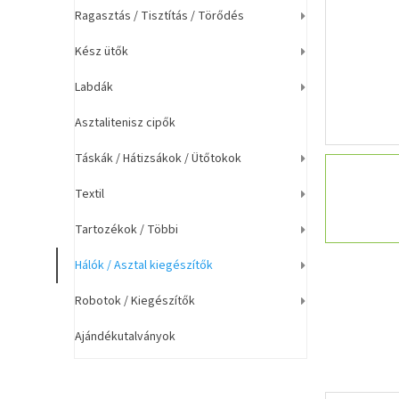
a
Ragasztás / Tisztítás / Törődés
n
e
Kész ütők
l
Labdák
Asztalitenisz cipők
Táskák / Hátizsákok / Ütőtokok
Textil
Tartozékok / Többi
Hálók / Asztal kiegészítők
Robotok / Kiegészítők
Ajándékutalványok