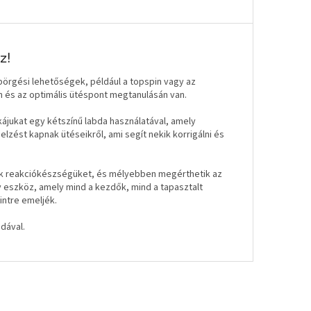
z!
örgési lehetőségek, például a topspin vagy az
n és az optimális ütéspont megtanulásán van.
ájukat egy kétszínű labda használatával, amely
elzést kapnak ütéseikről, ami segít nekik korrigálni és
etik reakciókészségüket, és mélyebben megérthetik az
y eszköz, amely mind a kezdők, mind a tapasztalt
intre emeljék.
dával.