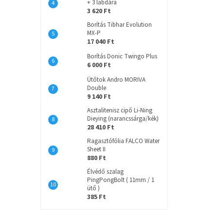
+ 3 labdára
3 620 Ft
Borítás Tibhar Evolution
MX-P
17 040 Ft
Borítás Donic Twingo Plus
6 000 Ft
Ütőtok Andro MORIVA
Double
9 140 Ft
Asztalitenisz cipő Li-Ning
Dieying (narancssárga/kék)
28 410 Ft
Ragasztófólia FALCO Water
Sheet II
880 Ft
Élvédő szalag
PingPongBolt ( 11mm / 1
ütő )
385 Ft