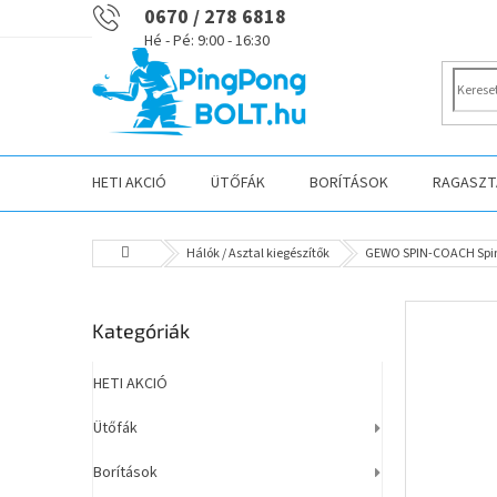
Ugrás
0670 / 278 6818
a
fő
tartalomhoz
HETI AKCIÓ
ÜTŐFÁK
BORÍTÁSOK
RAGASZTÁ
Kezdőlap
Hálók / Asztal kiegészítők
GEWO SPIN-COACH Spi
O
Kategóriák
Kategóriák
l
átugrása
d
a
HETI AKCIÓ
l
Ütőfák
s
ó
Borítások
p