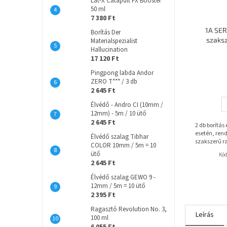
Lat-X Catapult FX Booster
50 ml
7 380 Ft
1A SER
Borítás Der
szaks
Materialspezialist
Hallucination
17 120 Ft
Pingpong labda Andor
ZERO T*** / 3 db
2 645 Ft
Élvédő - Andro CI (10mm /
12mm) - 5m / 10 ütő
2 645 Ft
2 db borítás
esetén, rend
Élvédő szalag Tibhar
szakszerű r
COLOR 10mm / 5m = 10
ütő
Kó
2 645 Ft
Élvédő szalag GEWO 9 -
12mm / 5m = 10 ütő
2 395 Ft
Ragasztó Revolution No. 3,
Leírás
100 ml