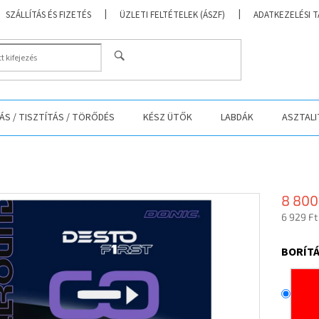
SZÁLLÍTÁS ÉS FIZETÉS
ÜZLETI FELTÉTELEK (ÁSZF)
ADATKEZELÉSI 
KERESÉS
S / TISZTÍTÁS / TÖRŐDÉS
KÉSZ ÜTŐK
LABDÁK
ASZTALI
8 800
6 929 Ft
Egységá
BORÍTÁ