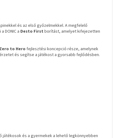
pspinekkel és az első győzelmekkel. A megfelelő
i a DONIC a
Desto First
borítást, amelyet kifejezetten
Zero to Hero
fejlesztési koncepció része, amelynek
daérzetet és segítse a játékost a gyorsabb fejlődésben.
zdő játékosok és a gyermekek a lehető legkönnyebben