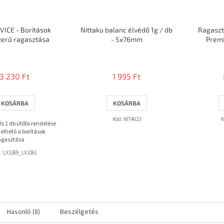
VICE - Borítások
Nittaku balanc élvédő 1g / db
Ragaszt
zerű ragasztása
- 5x76mm
Prem
A
termék
átlagos
3 230 Ft
1 995 Ft
értékelése
5-
ből
KOSÁRBA
KOSÁRBA
3,7
csillag.
Kód:
NIT4623
K
 és 1 db ütőfa rendelése
elhető a borítások
agasztása
d:
LX5269_LX3261
Hasonló (8)
Beszélgetés