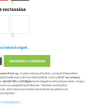
S VASTAGSÁGA
ási lehetőségek
HOZZÁADÁS A KOSÁRHOZ
esto First
egy modern allround borítás, amelyet kifejezetten
ejlődő játékosok számára fejlesztettek. A puha
37,5°-os szivacs
,
 az
AirGO-FX
és
GO2Spin
technológiák kiváló labdaérzetet, magas
és könnyű pörgetést biztosítanak. Tökéletes első borítás
k, akik helyes technikát szeretnének elsajátítani és
an fejlődni.
s információ