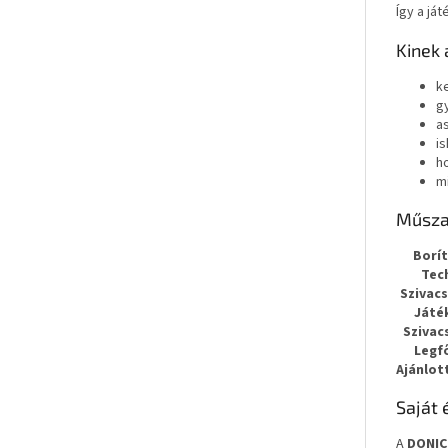
Így a já
Kinek 
k
g
a
i
h
m
Műsza
Borít
Tec
Szivac
Játé
Szivac
Legf
Ajánlott
Saját 
A
DONIC