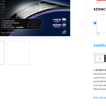
SZIVAC
Szállít
A
DONIC D
kezdő és f
valamint
kontrollt 
mindazokna
folyamatos
Részlete