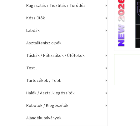
a
Ragasztás / Tisztítás / Törődés
n
e
Kész ütők
l
Labdák
Asztalitenisz cipők
Táskák / Hátizsákok / Ütőtokok
Textil
Tartozékok / Többi
Hálók / Asztal kiegészítők
Robotok / Kiegészítők
Ajándékutalványok