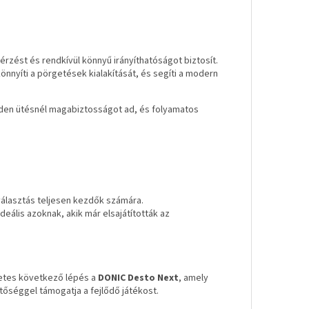
érzést és rendkívül könnyű irányíthatóságot biztosít.
önnyíti a pörgetések kialakítását, és segíti a modern
den ütésnél magabiztosságot ad, és folyamatos
 választás teljesen kezdők számára.
eális azoknak, akik már elsajátították az
szetes következő lépés a
DONIC Desto Next
, amely
őséggel támogatja a fejlődő játékost.