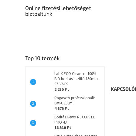
Online fizetési lehetőséget
biztosítunk
Top 10 termék
Lat-X ECO Cleaner - 100%
BIO borítás tisztító 150ml +
SZIVACS
KAPCSOLÓ
2 235 Ft
Ragasztó professzionális
Lat-X 100ml
4 675 Ft
Borítás Gewo NEXXUS EL
PRO 48
16 510 Ft