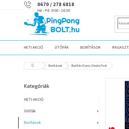
Ugrás
0670 / 278 6818
a
fő
tartalomhoz
HETI AKCIÓ
ÜTŐFÁK
BORÍTÁSOK
RAGASZTÁ
Kezdőlap
Borítások
Borítás Donic Desto First
O
Kategóriák
Kategóriák
l
átugrása
d
a
HETI AKCIÓ
l
Ütőfák
s
ó
Borítások
p