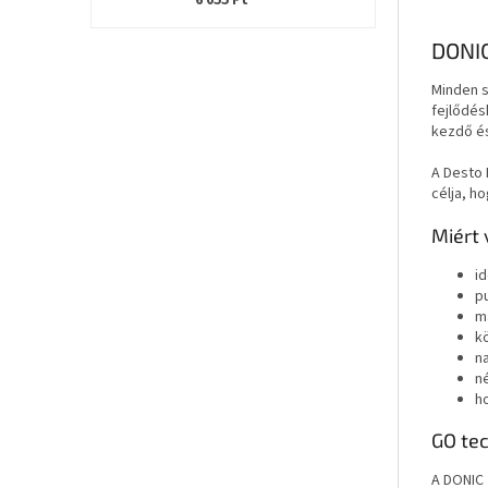
6 055 Ft
DONIC
Minden s
fejlődés
kezdő és
A Desto 
célja, h
Miért 
i
p
m
k
n
n
h
GO tec
A DONIC