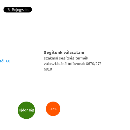
Segítünk választani
szakmai segítség termék
tól. 60
választásánál infóvonal: 0670/278
6818
–42 %
Újdonság