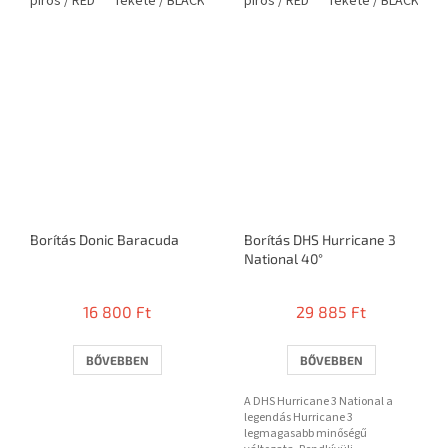
piros / RED
fekete / BLACK
piros / RED
fekete / BLACK
Borítás Donic Baracuda
Borítás DHS Hurricane 3
National 40°
16 800 Ft
29 885 Ft
BŐVEBBEN
BŐVEBBEN
A DHS Hurricane 3 National a
legendás Hurricane 3
legmagasabb minőségű