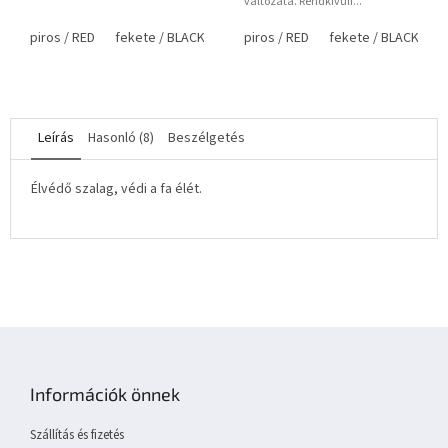
változata. Rendkívüli...
piros / RED
fekete / BLACK
kék / BLUE
piros / RED
fekete / BLACK
Leírás
Hasonló (8)
Beszélgetés
Élvédő szalag, védi a fa élét.
L
á
b
Információk önnek
l
é
Szállítás és fizetés
c