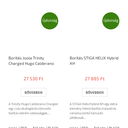
Újdonság
Újdonság
Borítás Joola Trinity
Borítás STIGA HELIX Hybrid
Charged Hugo Calderano
XH
27 530 Ft
27 885 Ft
BŐVEBBEN
BŐVEBBEN
A Trinity Hugo Calderano Charged
A STIGA Helix Hybrid XH egy extra
egy csúcskategóriás támadó
kemény hibrid borítás haladó és
borítás extrém sebességgel,...
versenyszintű támadó
játékosok...