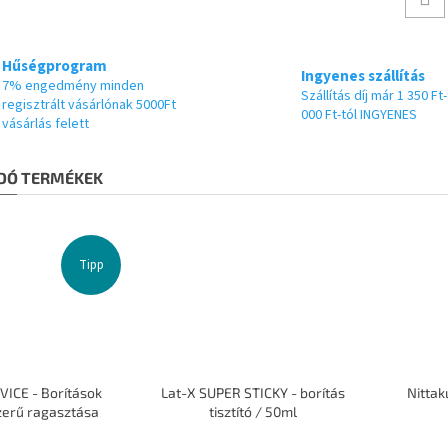
Hűségprogram
Ingyenes szállítás
7% engedmény minden
Szállítás díj már 1 350 Ft-
regisztrált vásárlónak 5000Ft
000 Ft-tól INGYENES
vásárlás felett
DÓ TERMÉKEK
Tipp
VICE - Borítások
Lat-X SUPER STICKY - borítás
Nittaku
zerű ragasztása
tisztító / 50ml
A