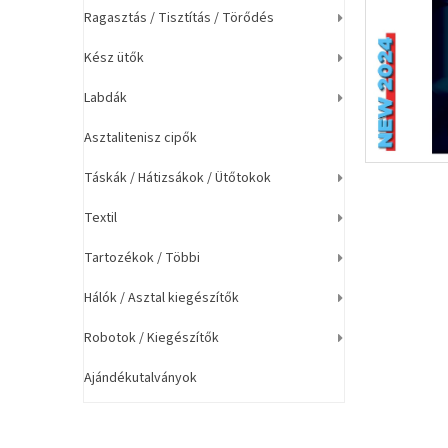
a
Ragasztás / Tisztítás / Törődés
n
e
Kész ütők
l
Labdák
Asztalitenisz cipők
Táskák / Hátizsákok / Ütőtokok
Textil
Tartozékok / Többi
Hálók / Asztal kiegészítők
Robotok / Kiegészítők
Ajándékutalványok