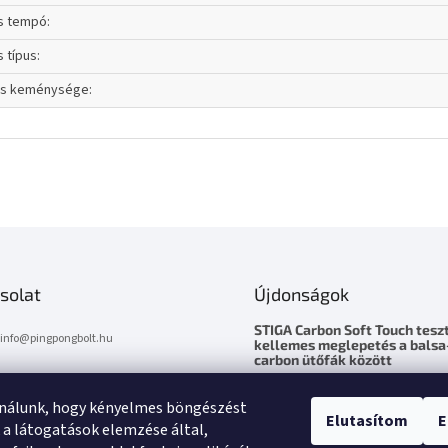
ás tempó
:
s típus
:
cs keménysége
:
solat
Újdonságok
STIGA Carbon Soft Touch teszt
info
@
pingpongbolt.hu
kellemes meglepetés a balsa
carbon ütőfák között
0670 / 278 6818
2026.5.10
ználunk, hogy kényelmes böngészést
STIGA Carbon Soft Touch – kell
Elutasítom
E
meglepetés a balsa-carbon ütő
 a látogatások elemzése által,
között Tesztelésre hozzám kerü