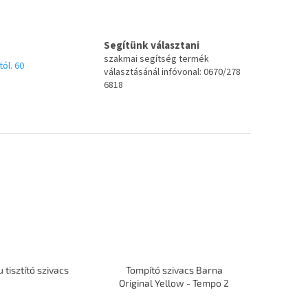
Segítünk választani
szakmai segítség termék
tól. 60
választásánál infóvonal: 0670/278
6818
 tisztító szivacs
Tompító szivacs Barna
Original Yellow - Tempo 2