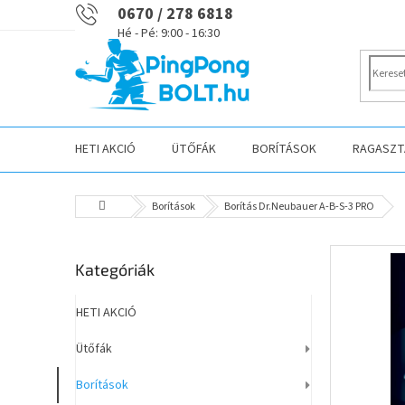
Ugrás
0670 / 278 6818
a
fő
tartalomhoz
HETI AKCIÓ
ÜTŐFÁK
BORÍTÁSOK
RAGASZTÁ
Kezdőlap
Borítások
Borítás Dr.Neubauer A-B-S-3 PRO
O
Kategóriák
Kategóriák
l
átugrása
d
a
HETI AKCIÓ
l
Ütőfák
s
ó
Borítások
p