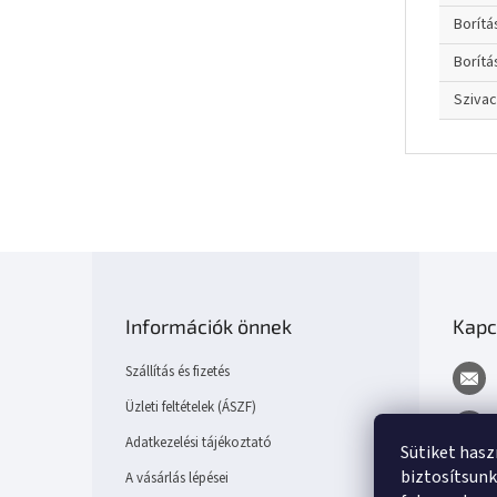
Borít
Borítá
Sziva
L
á
b
Információk önnek
Kapc
l
é
Szállítás és fizetés
c
Üzleti feltételek (ÁSZF)
Adatkezelési tájékoztató
Sütiket has
biztosítsunk
A vásárlás lépései