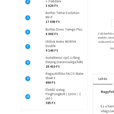
+ 3 labdára
3 620 Ft
Borítás Tibhar Evolution
MX-P
17 040 Ft
Borítás Donic Twingo Plus
6 000 Ft
2 db borítás
esetén, rend
Ütőtok Andro MORIVA
szakszerű r
Double
Kó
9 140 Ft
Asztalitenisz cipő Li-Ning
Dieying (narancssárga/kék)
28 410 Ft
Ragasztófólia FALCO Water
Sheet II
Leírás
880 Ft
Élvédő szalag
Nagyfok
PingPongBolt ( 11mm / 1
ütő )
385 Ft
Ez a har
világsze