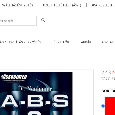
SZÁLLÍTÁS ÉS FIZETÉS
ÜZLETI FELTÉTELEK (ÁSZF)
ADATKEZELÉSI 
KERESÉS
S / TISZTÍTÁS / TÖRŐDÉS
KÉSZ ÜTŐK
LABDÁK
ASZTALI
22 315
17 571 F
Egységá
BORÍTÁ