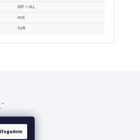
DEF > ALL
Anti
Soft
 –
-
emes
lfogadom
fák
lt a