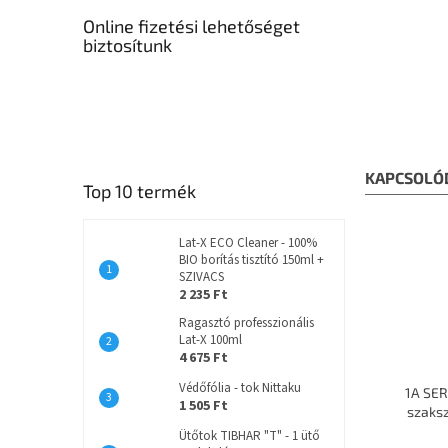
Online fizetési lehetőséget
biztosítunk
KAPCSOLÓ
Top 10 termék
Lat-X ECO Cleaner - 100%
BIO borítás tisztító 150ml +
SZIVACS
2 235 Ft
Ragasztó professzionális
Lat-X 100ml
4 675 Ft
Védőfólia - tok Nittaku
1A SER
1 505 Ft
szaks
Ütőtok TIBHAR "T" - 1 ütő