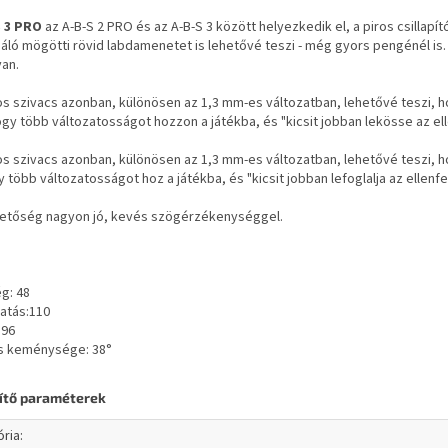
S 3 PRO
az A-B-S 2 PRO és az A-B-S 3 között helyezkedik el, a piros csillap
háló mögötti rövid labdamenetet is lehetővé teszi - még gyors pengénél is.
van.
ros szivacs azonban, különösen az 1,3 mm-es változatban, lehetővé teszi, 
ogy több változatosságot hozzon a játékba, és "kicsit jobban lekösse az ell
ros szivacs azonban, különösen az 1,3 mm-es változatban, lehetővé teszi, 
y több változatosságot hoz a játékba, és "kicsit jobban lefoglalja az ellenfel
hetőség nagyon jó, kevés szögérzékenységgel.
g: 48
atás:110
 96
cs keménysége:
38°
ítő paraméterek
ória
: