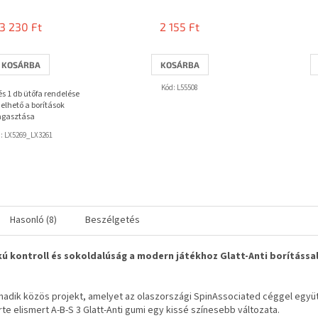
termék
átlagos
3 230 Ft
2 155 Ft
értékelése
5-
ből
KOSÁRBA
KOSÁRBA
3,7
csillag.
Kód:
L55508
 és 1 db ütőfa rendelése
elhető a borítások
agasztása
d:
LX5269_LX3261
Hasonló (8)
Beszélgetés
ú kontroll és sokoldalúság a modern játékhoz Glatt-Anti borítássa
madik közös projekt, amelyet az olaszországi SpinAssociated céggel együ
rte elismert A-B-S 3 Glatt-Anti gumi egy kissé színesebb változata.