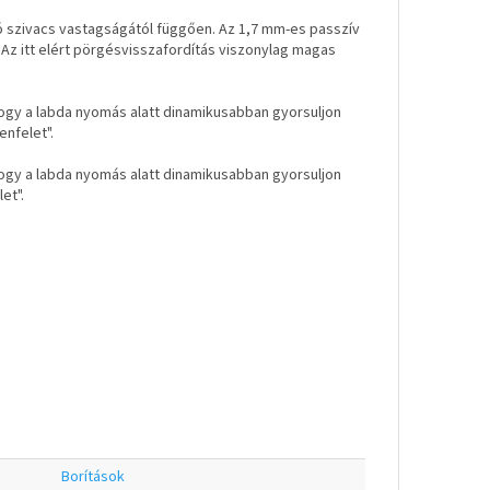
ító szivacs vastagságától függően. Az 1,7 mm-es passzív
 Az itt elért pörgésvisszafordítás viszonylag magas
hogy a labda nyomás alatt dinamikusabban gyorsuljon
enfelet".
hogy a labda nyomás alatt dinamikusabban gyorsuljon
et".
Borítások