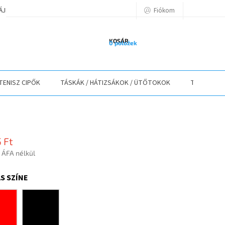
Fiókom
TÁJÉKOZTATÓ
A VÁSÁRLÁS LÉPÉSEI
ELÉRHETŐSÉGEK
ELÁLLÁS
KOSÁR
0 položek
TENISZ CIPŐK
TÁSKÁK / HÁTIZSÁKOK / ÜTŐTOKOK
TEXTIL
 Ft
t ÁFA nélkül
r:
S SZÍNE