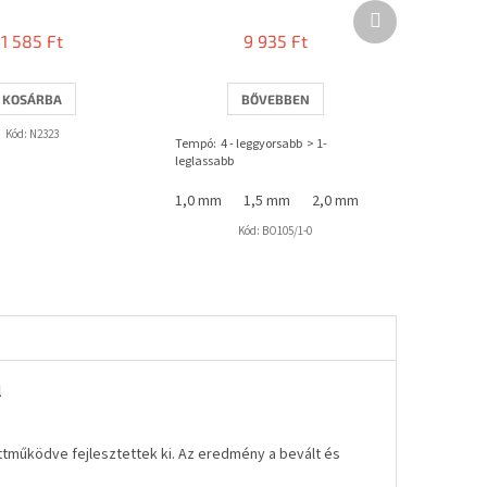
Következő
termék
1 585 Ft
9 935 Ft
KOSÁRBA
BŐVEBBEN
Kód:
N2323
Tempó: 4 - leggyorsabb > 1-
leglassabb
1,0 mm
1,5 mm
2,0 mm
Kód:
BO105/1-0
l
ttműködve fejlesztettek ki. Az eredmény a bevált és