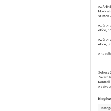
Az
A-B-
blokk a 
szinten 
Az új pi
előre, h
Az új pi
előre, íg
A kezel
Sebessé
Zavaró h
Kontroll:
A sziva
Kiegész
Kateg