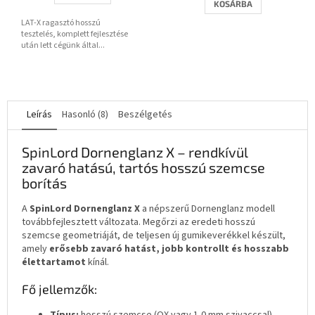
KOSÁRBA
3,8
LAT-X ragasztó hosszú
csillag.
tesztelés, komplett fejlesztése
után lett cégünk által...
Leírás
Hasonló (8)
Beszélgetés
SpinLord Dornenglanz X – rendkívül
zavaró hatású, tartós hosszú szemcse
borítás
A
SpinLord Dornenglanz X
a népszerű Dornenglanz modell
továbbfejlesztett változata. Megőrzi az eredeti hosszú
szemcse geometriáját, de teljesen új gumikeverékkel készült,
amely
erősebb zavaró hatást, jobb kontrollt és hosszabb
élettartamot
kínál.
Fő jellemzők:
Típus:
hosszú szemcse (OX vagy 1,0 mm szivaccsal)