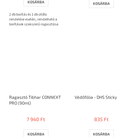
KOSÁRBA
KOSÁRBA
ből
ből
3,7
3,7
2 db borítás és 1 db ütőfa
csillag.
csillag.
rendelése esetén, rendelhető a
borítások szakszerű ragasztása
Ragasztó Tibhar CONNEXT
Védőfólia - DHS Sticky
PRO (90ml)
7 940 Ft
835 Ft
KOSÁRBA
KOSÁRBA