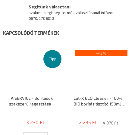
Segítünk választani
szakmai segítség termék választásánál infóvonal:
0670/278 6818
KAPCSOLÓDÓ TERMÉKEK
–45 %
Tipp
1A SERVICE - Borítások
Lat-X ECO Cleaner - 100%
szakszerű ragasztása
BIO borítás tisztító 150ml +
SZIVACS
A
A
termék
termék
3 230 Ft
2 235 Ft
átlagos
átlagos
4 070 Ft
értékelése
értékelése
5-
5-