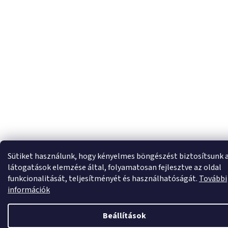
Sütiket használunk, hogy kényelmes böngészést biztosítsunk 
látogatások elemzése által, folyamatosan fejlesztve az oldal
funkcionalitását, teljesítményét és használhatóságát.
További
információk
Beállítások