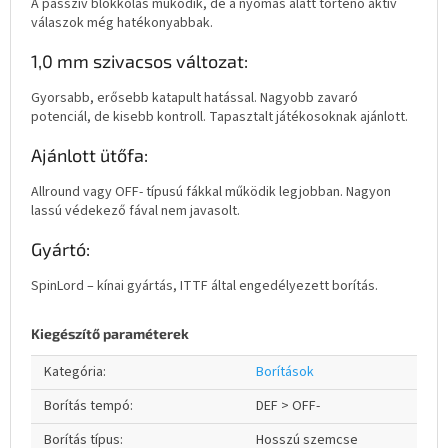
A passzív blokkolás működik, de a nyomás alatt történő aktív
válaszok még hatékonyabbak.
1,0 mm szivacsos változat:
Gyorsabb, erősebb katapult hatással. Nagyobb zavaró
potenciál, de kisebb kontroll. Tapasztalt játékosoknak ajánlott.
Ajánlott ütőfa:
Allround vagy OFF- típusú fákkal működik legjobban. Nagyon
lassú védekező fával nem javasolt.
Gyártó:
SpinLord – kínai gyártás, ITTF által engedélyezett borítás.
Kiegészítő paraméterek
Kategória
:
Borítások
Borítás tempó
:
DEF > OFF-
Borítás típus
:
Hosszú szemcse