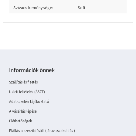
Szivacs keménysége
:
Soft
L
á
b
Információk önnek
l
é
Szállítás és fizetés
c
Üzleti feltételek (ÁSZF)
Adatkezelési tájékoztató
A vásárlás lépései
Elérhetőségek
Elállás a szerződéstől ( áruvisszaküldés )