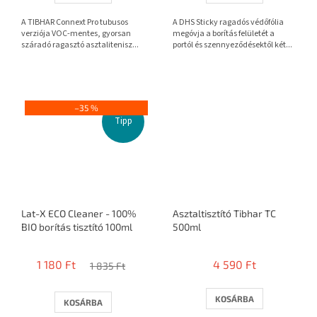
A TIBHAR Connext Pro tubusos
A DHS Sticky ragadós védőfólia
verziója VOC-mentes, gyorsan
megóvja a borítás felületét a
száradó ragasztó asztalitenisz...
portól és szennyeződésektől két...
–35 %
Tipp
Lat-X ECO Cleaner - 100%
Asztaltisztító Tibhar TC
BIO borítás tisztító 100ml
500ml
1 180 Ft
4 590 Ft
1 835 Ft
KOSÁRBA
KOSÁRBA