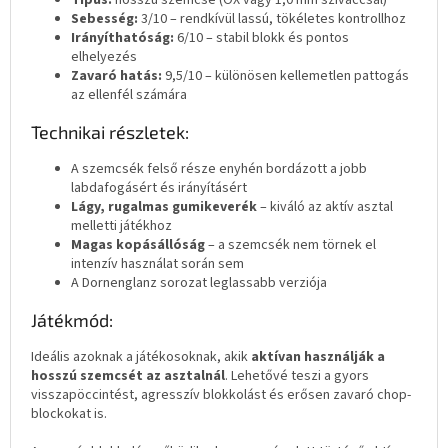
Sebesség:
3/10 – rendkívül lassú, tökéletes kontrollhoz
Irányíthatóság:
6/10 – stabil blokk és pontos
elhelyezés
Zavaró hatás:
9,5/10 – különösen kellemetlen pattogás
az ellenfél számára
Technikai részletek:
A szemcsék felső része enyhén bordázott a jobb
labdafogásért és irányításért
Lágy, rugalmas gumikeverék
– kiváló az aktív asztal
melletti játékhoz
Magas kopásállóság
– a szemcsék nem törnek el
intenzív használat során sem
A Dornenglanz sorozat leglassabb verziója
Játékmód:
Ideális azoknak a játékosoknak, akik
aktívan használják a
hosszú szemcsét az asztalnál
. Lehetővé teszi a gyors
visszapöccintést, agresszív blokkolást és erősen zavaró chop-
blockokat is.