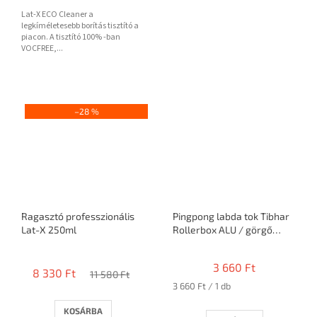
Lat-X ECO Cleaner a
legkíméletesebb borítás tisztító a
piacon. A tisztító 100% -ban
VOCFREE,...
–28 %
Ragasztó professzionális
Pingpong labda tok Tibhar
Lat-X 250ml
Rollerbox ALU / görgő
ragasztásra
A
termék
3 660 Ft
8 330 Ft
átlagos
11 580 Ft
Egységár:
3 660 Ft / 1 db
értékelése
5-
KOSÁRBA
ből