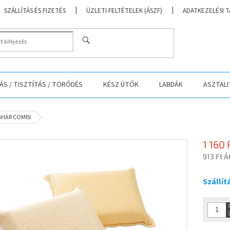
SZÁLLÍTÁS ÉS FIZETÉS
ÜZLETI FELTÉTELEK (ÁSZF)
ADATKEZELÉSI 
KERESÉS
S / TISZTÍTÁS / TÖRŐDÉS
KÉSZ ÜTŐK
LABDÁK
ASZTALI
TIBHAR COMBI
1 160 
913 Ft Á
Egységá
Szállít