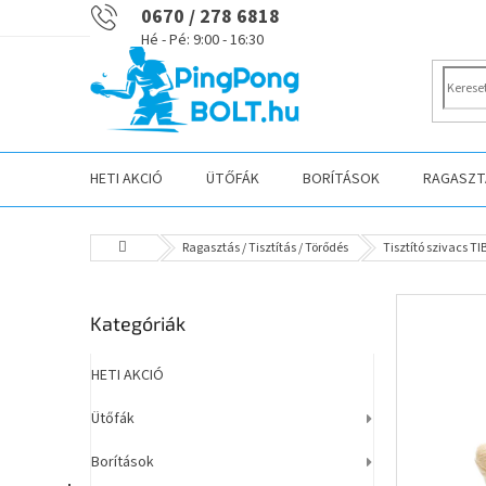
Ugrás
0670 / 278 6818
a
fő
tartalomhoz
HETI AKCIÓ
ÜTŐFÁK
BORÍTÁSOK
RAGASZTÁ
Kezdőlap
Ragasztás / Tisztítás / Törődés
Tisztító szivacs 
O
Kategóriák
Kategóriák
l
átugrása
d
a
HETI AKCIÓ
l
Ütőfák
s
ó
Borítások
p