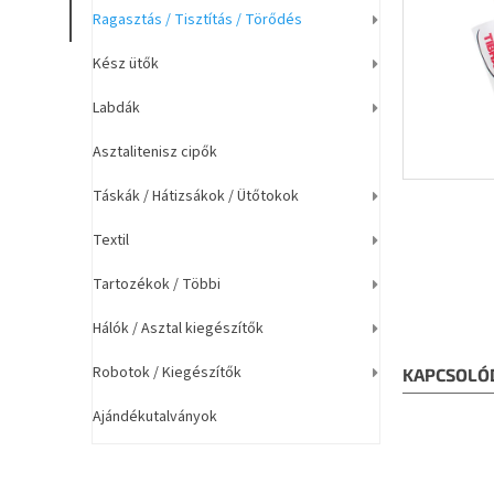
a
Ragasztás / Tisztítás / Törődés
n
e
Kész ütők
l
Labdák
Asztalitenisz cipők
Táskák / Hátizsákok / Ütőtokok
Textil
Tartozékok / Többi
Hálók / Asztal kiegészítők
Robotok / Kiegészítők
KAPCSOLÓ
Ajándékutalványok