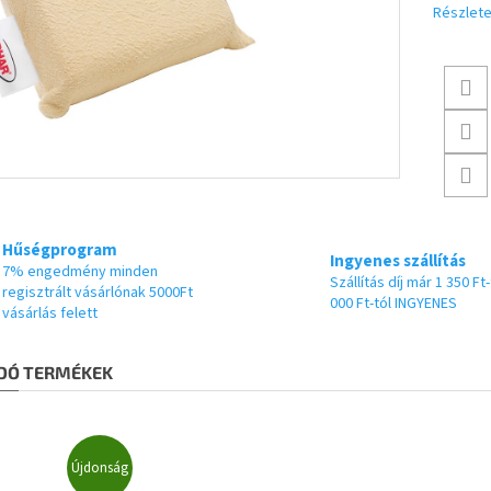
Részlete
Hűségprogram
Ingyenes szállítás
7% engedmény minden
Szállítás díj már 1 350 Ft-
regisztrált vásárlónak 5000Ft
000 Ft-tól INGYENES
vásárlás felett
DÓ TERMÉKEK
Újdonság