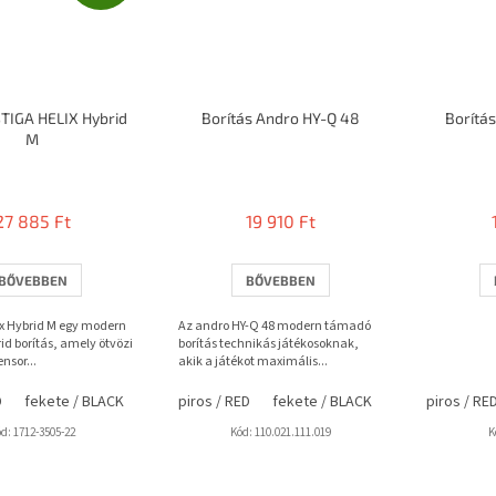
STIGA HELIX Hybrid
Borítás Andro HY-Q 48
Borítás
M
27 885 Ft
19 910 Ft
BŐVEBBEN
BŐVEBBEN
ix Hybrid M egy modern
Az andro HY-Q 48 modern támadó
d borítás, amely ötvözi
borítás technikás játékosoknak,
nsor...
akik a játékot maximális...
D
fekete / BLACK
piros / RED
fekete / BLACK
piros / RE
ód:
1712-3505-22
Kód:
110.021.111.019
K