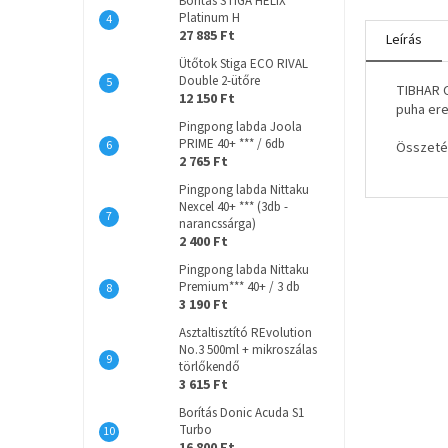
Borítás STIGA HELIX
Platinum H
27 885 Ft
Leírás
Ütőtok Stiga ECO RIVAL
Double 2-ütőre
TIBHAR C
12 150 Ft
puha ere
Pingpong labda Joola
PRIME 40+ *** / 6db
Összetét
2 765 Ft
Pingpong labda Nittaku
Nexcel 40+ *** (3db -
narancssárga)
2 400 Ft
Pingpong labda Nittaku
Premium*** 40+ / 3 db
3 190 Ft
Asztaltisztító REvolution
No.3 500ml + mikroszálas
törlőkendő
3 615 Ft
Borítás Donic Acuda S1
Turbo