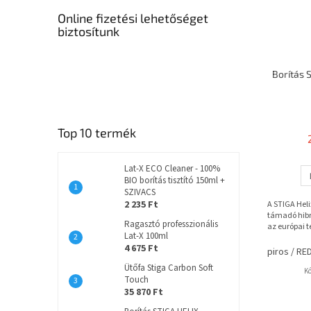
Online fizetési lehetőséget
biztosítunk
Borítás 
Top 10 termék
Lat-X ECO Cleaner - 100%
BIO borítás tisztító 150ml +
SZIVACS
2 235 Ft
A STIGA Hel
támadó hibri
Ragasztó professzionális
az európai te
Lat-X 100ml
4 675 Ft
piros / RE
Ütőfa Stiga Carbon Soft
K
Touch
35 870 Ft