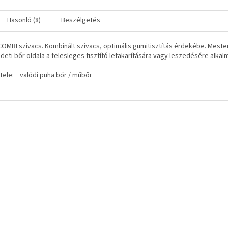
Hasonló (8)
Beszélgetés
OMBI szivacs. Kombinált szivacs, optimális gumitisztítás érdekébe. Mesters
deti bőr oldala a felesleges tisztító letakarítására vagy leszedésére alkal
ele: valódi puha bőr / műbőr