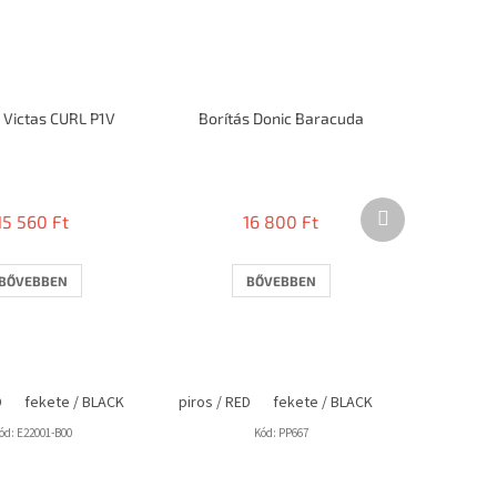
 Victas CURL P1V
Borítás Donic Baracuda
A
termék
Következő
átlagos
15 560 Ft
16 800 Ft
termék
értékelése
5-
ből
BŐVEBBEN
BŐVEBBEN
2,7
csillag.
D
fekete / BLACK
piros / RED
fekete / BLACK
kék / BLUE
ód:
E22001-B00
Kód:
PP667