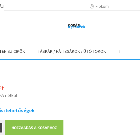
Fiókom
TÁJÉKOZTATÓ
A VÁSÁRLÁS LÉPÉSEI
ELÉRHETŐSÉGEK
ELÁLLÁS
KOSÁR
0 položek
TENISZ CIPŐK
TÁSKÁK / HÁTIZSÁKOK / ÜTŐTOKOK
TEXTIL
Ft
FA nélkül
r:
ási lehetőségek
HOZZÁADÁS A KOSÁRHOZ