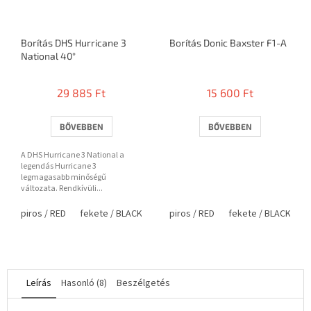
Borítás DHS Hurricane 3
Borítás Donic Baxster F1-A
National 40°
29 885 Ft
15 600 Ft
BŐVEBBEN
BŐVEBBEN
A DHS Hurricane 3 National a
legendás Hurricane 3
legmagasabb minőségű
változata. Rendkívüli...
piros / RED
fekete / BLACK
piros / RED
fekete / BLACK
Leírás
Hasonló (8)
Beszélgetés