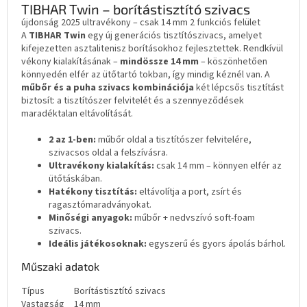
TIBHAR Twin – borítástisztító szivacs
újdonság 2025
ultravékony – csak 14 mm
2 funkciós felület
A
TIBHAR Twin
egy új generációs tisztítószivacs, amelyet
kifejezetten asztalitenisz borításokhoz fejlesztettek. Rendkívül
vékony kialakításának –
mindössze 14 mm
– köszönhetően
könnyedén elfér az ütőtartó tokban, így mindig kéznél van. A
műbőr és a puha szivacs kombinációja
két lépcsős tisztítást
biztosít: a tisztítószer felvitelét és a szennyeződések
maradéktalan eltávolítását.
2 az 1-ben:
műbőr oldal a tisztítószer felvitelére,
szivacsos oldal a felszívásra.
Ultravékony kialakítás:
csak 14 mm – könnyen elfér az
ütőtáskában.
Hatékony tisztítás:
eltávolítja a port, zsírt és
ragasztómaradványokat.
Minőségi anyagok:
műbőr + nedvszívó soft-foam
szivacs.
Ideális játékosoknak:
egyszerű és gyors ápolás bárhol.
Műszaki adatok
Típus
Borítástisztító szivacs
Vastagság
14 mm