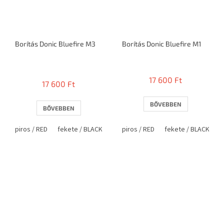
Borítás Donic Bluefire M3
Borítás Donic Bluefire M1
A
termék
17 600 Ft
17 600 Ft
átlagos
értékelése
5-
BŐVEBBEN
BŐVEBBEN
ből
4,2
piros / RED
fekete / BLACK
piros / RED
fekete / BLACK
csillag.