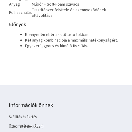
Anyag
Műbőr + Soft-Foam szivacs
Tisztítószer felvitele és szennyeződések
Felhasználás
eltávolítása
Előnyök
Könnyedén elfér az ütőtartó tokban.
Két anyag kombinációja a maximális hatékonyságért.
Egyszerű, gyors és kímélő tisztítás.
L
á
b
Információk önnek
l
é
Szállítás és fizetés
c
Üzleti feltételek (ÁSZF)