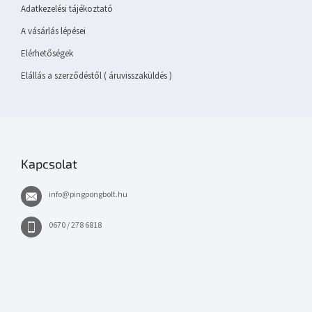
Adatkezelési tájékoztató
A vásárlás lépései
Elérhetőségek
Elállás a szerződéstől ( áruvisszaküldés )
Kapcsolat
info
@
pingpongbolt.hu
0670 / 278 6818