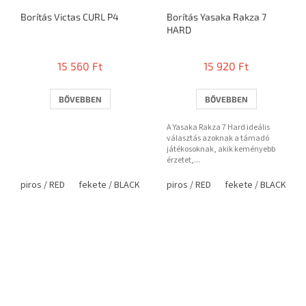
Borítás Victas CURL P4
Borítás Yasaka Rakza 7
HARD
15 560 Ft
15 920 Ft
BŐVEBBEN
BŐVEBBEN
A Yasaka Rakza 7 Hard ideális
választás azoknak a támadó
játékosoknak, akik keményebb
érzetet,...
piros / RED
fekete / BLACK
piros / RED
fekete / BLACK