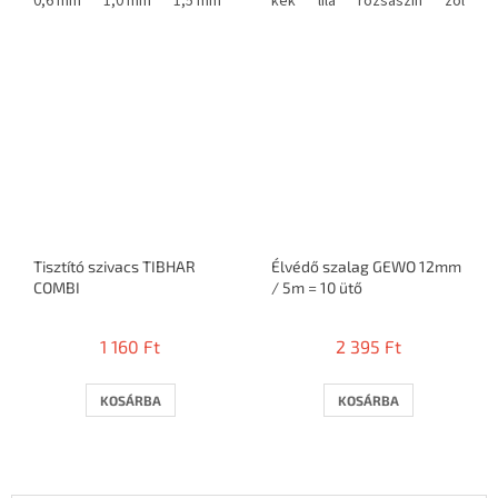
0,6 mm
1,0 mm
1,5 mm
kék
lila
rózsaszín
zöld
Tisztító szivacs TIBHAR
Élvédő szalag GEWO 12mm
COMBI
/ 5m = 10 ütő
1 160 Ft
2 395 Ft
KOSÁRBA
KOSÁRBA