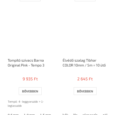
Tompító szivacs Barna
Élvédő szalag Tibhar
Original Pink - Tempo 3
COLOR 10mm / 5m = 10 ütő
9 935 Ft
2 645 Ft
BŐVEBBEN
BŐVEBBEN
Tempó: 4 - leggyorsabb > 1-
leglassabb