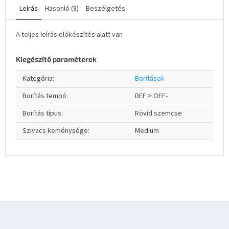
Leírás
Hasonló (8)
Beszélgetés
A teljes leírás előkészítés alatt van
Kiegészítő paraméterek
Kategória
:
Borítások
Borítás tempó
:
DEF > OFF-
Borítás típus
:
Rövid szemcse
Szivacs keménysége
:
Medium
L
á
b