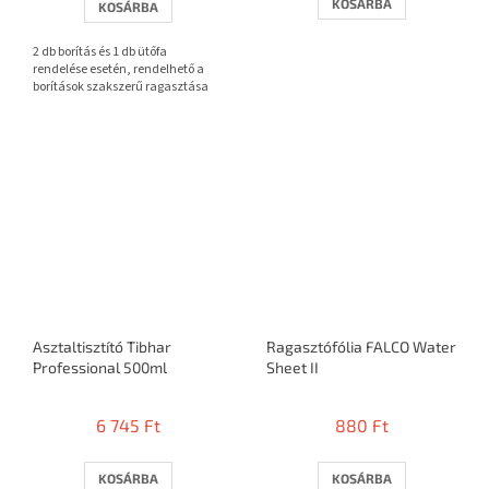
KOSÁRBA
KOSÁRBA
ből
3,7
2 db borítás és 1 db ütőfa
csillag.
rendelése esetén, rendelhető a
borítások szakszerű ragasztása
Asztaltisztító Tibhar
Ragasztófólia FALCO Water
Professional 500ml
Sheet II
6 745 Ft
880 Ft
KOSÁRBA
KOSÁRBA