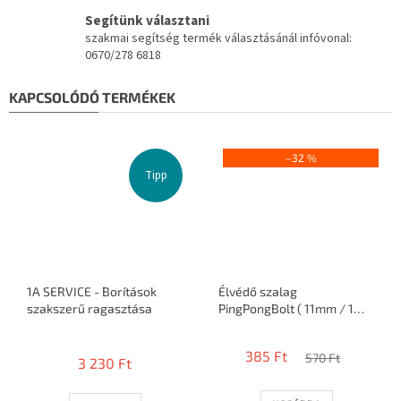
Segítünk választani
szakmai segítség termék választásánál infóvonal:
0670/278 6818
KAPCSOLÓDÓ TERMÉKEK
–32 %
Tipp
1A SERVICE - Borítások
Élvédő szalag
szakszerű ragasztása
PingPongBolt ( 11mm / 1
ütő )
A
termék
385 Ft
570 Ft
3 230 Ft
átlagos
értékelése
5-