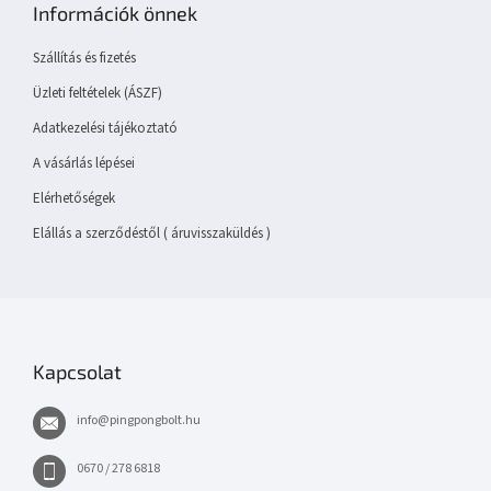
Információk önnek
l
é
Szállítás és fizetés
c
Üzleti feltételek (ÁSZF)
Adatkezelési tájékoztató
A vásárlás lépései
Elérhetőségek
Elállás a szerződéstől ( áruvisszaküldés )
Kapcsolat
info
@
pingpongbolt.hu
0670 / 278 6818