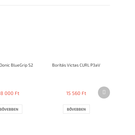
 Donic BlueGrip S2
Borítás Victas CURL P3aV
Következő
18 000 Ft
15 560 Ft
termék
BŐVEBBEN
BŐVEBBEN