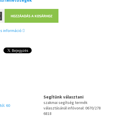
ási lehetőségek
HOZZÁADÁS A KOSÁRHOZ
s információ
Segítünk választani
szakmai segítség termék
tól. 60
választásánál infóvonal: 0670/278
6818