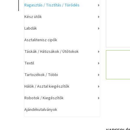
a
Ragasztás / Tisztítás / Törődés
n
e
Kész ütők
l
Labdák
Asztalitenisz cipők
Táskák / Hátizsákok / Ütőtokok
Textil
Tartozékok / Többi
Hálók / Asztal kiegészítők
Robotok / Kiegészítők
Ajándékutalványok