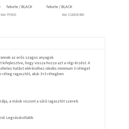
D
fekete / BLACK
fekete / BLACK
Kód:
PP2925
Kód:
E220030-B00
annak az erős szagos anyagok.
 kifejlesztve, hogy vissza hozza azt a régi érzést. A
tökéletes hatást eléréséhez ideális minimum 3 réteget
öbb réteg ragasztót, akár 3+3 rétegben.
álja, a másik viszont a sűrű ragasztót szereti.
ül. Legvásároltabb