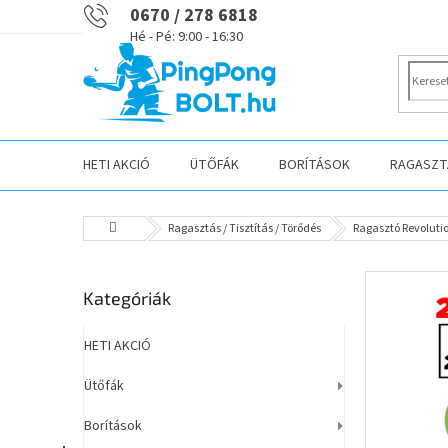
Ugrás
0670 / 278 6818
a
fő
tartalomhoz
HETI AKCIÓ
ÜTŐFÁK
BORÍTÁSOK
RAGASZTÁ
Kezdőlap
Ragasztás / Tisztítás / Törődés
Ragasztó Revolutio
O
Kategóriák
Kategóriák
l
átugrása
d
a
HETI AKCIÓ
l
Ütőfák
s
ó
Borítások
p