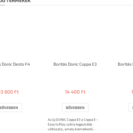
DÓ TERMÉKEK
s Donic Desto F4
Borítás Donic Coppa E3
Borítás
13 600 Ft
14 400 Ft
BŐVEBBEN
BŐVEBBEN
Az új DONIC Coppa E3 a Coppa E –
Easy to Play széria legpuhább
változata, amely kiemelkedő...