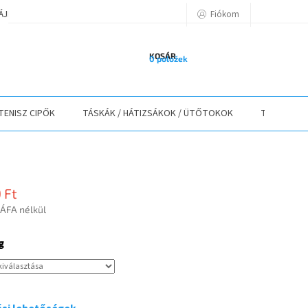
Fiókom
TÁJÉKOZTATÓ
A VÁSÁRLÁS LÉPÉSEI
ELÉRHETŐSÉGEK
ELÁLLÁS
KOSÁR
0 položek
TENISZ CIPŐK
TÁSKÁK / HÁTIZSÁKOK / ÜTŐTOKOK
TEXTIL
 Ft
 ÁFA nélkül
r:
g