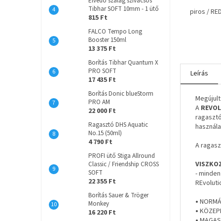
Élvédő szalag szivacsos
Tibhar SOFT 10mm - 1 ütő
piros / RE
815 Ft
FALCO Tempo Long
Booster 150ml
13 375 Ft
Borítás Tibhar Quantum X
PRO SOFT
Leírás
17 435 Ft
Borítás Donic blueStorm
Megújult
PRO AM
A
REVOL
22 000 Ft
ragasztó
Ragasztó DHS Aquatic
használa
No.15 (50ml)
4 790 Ft
A ragasz
PROFI ütő Stiga Allround
VISZKOZ
Classic / Friendship CROSS
SOFT
- minden
22 355 Ft
REvoluti
Borítás Sauer & Tröger
•
NORMÁL
Monkey
•
KÖZEPE
16 220 Ft
•
MAGAS -