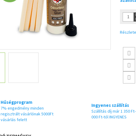
Szállít
Részlete
Hűségprogram
Ingyenes szállítás
7% engedmény minden
Szállítás díj már 1 350 Ft-
regisztrált vásárlónak 5000Ft
000 Ft-tól INGYENES
vásárlás felett