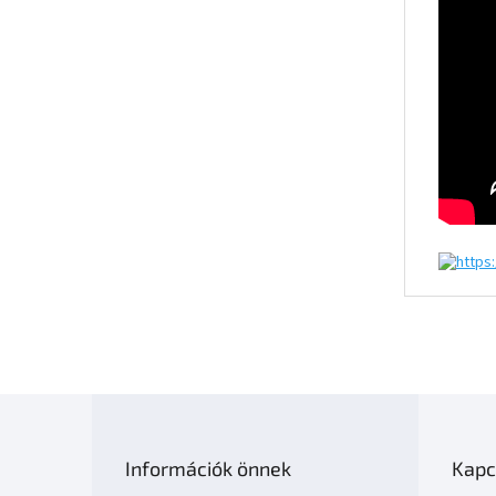
L
á
b
Információk önnek
Kapc
l