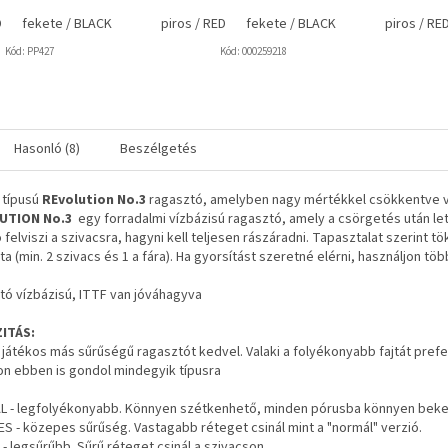
D
fekete / BLACK
piros / RED
fekete / BLACK
piros / RE
Kód:
PP427
Kód:
000259218
Hasonló (8)
Beszélgetés
 típusú
REvolution No.3
ragasztó, amelyben nagy mértékkel csökkentve v
UTION No.3
egy forradalmi vízbázisú ragasztó, amely a csörgetés után lett
 felviszi a szivacsra, hagyni kell teljesen rászáradni. Tapasztalat szerint 
ta (min. 2 szivacs és 1 a fára). Ha gyorsítást szeretné elérni, használjon t
tó vízbázisú, ITTF van jóváhagyva
ITÁS:
 játékos más sűrűségű ragasztót kedvel. Valaki a folyékonyabb fajtát prefer
on ebben is gondol mindegyik típusra
 - legfolyékonyabb. Könnyen szétkenhető, minden pórusba könnyen beker
S - közepes sűrűség. Vastagabb réteget csinál mint a "normál" verzió.
 legsűrűbb. Sűrű réteget csinál a szivacson.