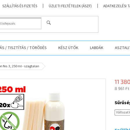
SZÁLLÍTÁS ÉS FIZETÉS
ÜZLETI FELTÉTELEK (ÁSZF)
ADATKEZELÉSI 
KERESÉS
S / TISZTÍTÁS / TÖRŐDÉS
KÉSZ ÜTŐK
LABDÁK
ASZTALI
n No. 3, 250 ml - szagtalan
11 380
8 961 Ft
Egységá
Sűrűsé