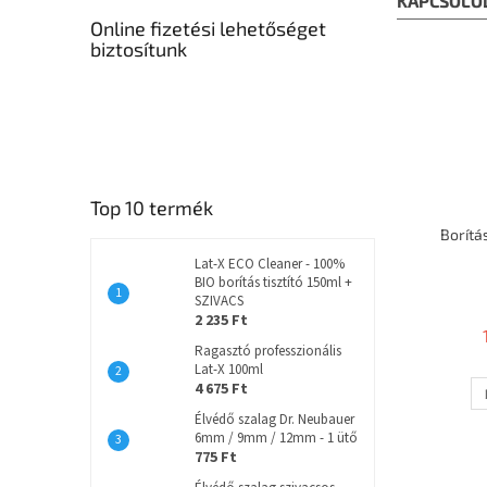
KAPCSOLÓ
Online fizetési lehetőséget
biztosítunk
Top 10 termék
Borítá
Lat-X ECO Cleaner - 100%
BIO borítás tisztító 150ml +
SZIVACS
2 235 Ft
Ragasztó professzionális
Lat-X 100ml
4 675 Ft
Élvédő szalag Dr. Neubauer
6mm / 9mm / 12mm - 1 ütő
775 Ft