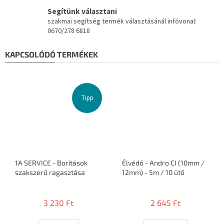
Segítünk választani
szakmai segítség termék választásánál infóvonal:
0670/278 6818
KAPCSOLÓDÓ TERMÉKEK
Tipp
1A SERVICE - Borítások
Élvédő - Andro CI (10mm /
szakszerű ragasztása
12mm) - 5m / 10 ütő
A
A
termék
termék
3 230 Ft
2 645 Ft
átlagos
átlagos
értékelése
értékelése
5-
5-