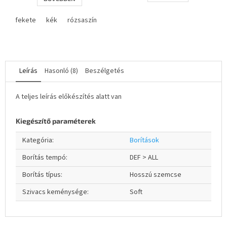
ből
4,3
fekete
kék
rózsaszín
csillag.
Leírás
Hasonló (8)
Beszélgetés
A teljes leírás előkészítés alatt van
Kiegészítő paraméterek
Kategória
:
Borítások
Borítás tempó
:
DEF > ALL
Borítás típus
:
Hosszú szemcse
Szivacs keménysége
:
Soft