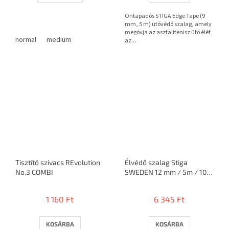
Öntapadós STIGA Edge Tape (9
mm, 5 m) ütővédő szalag, amely
megóvja az asztalitenisz ütő élét
normal
medium
az...
Tisztító szivacs REvolution
Élvédő szalag Stiga
No.3 COMBI
SWEDEN 12 mm / 5m / 10
ütő
1 160 Ft
6 345 Ft
KOSÁRBA
KOSÁRBA