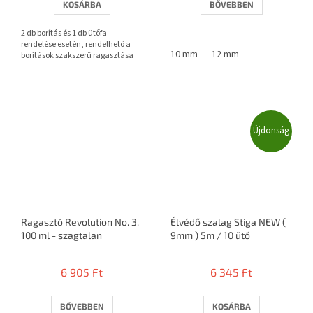
KOSÁRBA
BŐVEBBEN
ből
ből
3,7
2,7
2 db borítás és 1 db ütőfa
csillag.
csillag.
rendelése esetén, rendelhető a
10 mm
12 mm
borítások szakszerű ragasztása
Újdonság
Ragasztó Revolution No. 3,
Élvédő szalag Stiga NEW (
100 ml - szagtalan
9mm ) 5m / 10 ütő
6 905 Ft
6 345 Ft
BŐVEBBEN
KOSÁRBA