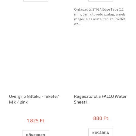
Öntapadós STIGA Edge Tape (12
mm, 5 m) ütővédő szalag, amely
megóvja az asztalitenisz ütő élét
az...
Overgrip Nittaku - fekete/
Ragasztófólia FALCO Water
kék / pink
Sheet II
A
termék
880 Ft
1 825 Ft
átlagos
értékelése
5-
KOSÁRBA
BŐVEBBEN