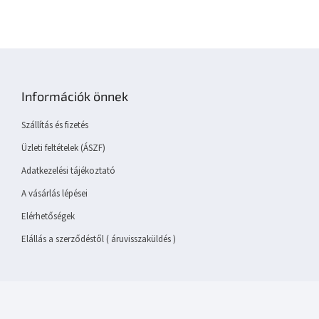
L
á
b
Információk önnek
l
é
Szállítás és fizetés
c
Üzleti feltételek (ÁSZF)
Adatkezelési tájékoztató
A vásárlás lépései
Elérhetőségek
Elállás a szerződéstől ( áruvisszaküldés )