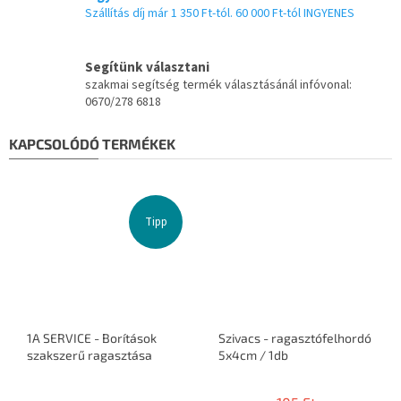
Szállítás díj már 1 350 Ft-tól. 60 000 Ft-tól INGYENES
Segítünk választani
szakmai segítség termék választásánál infóvonal:
0670/278 6818
KAPCSOLÓDÓ TERMÉKEK
Tipp
1A SERVICE - Borítások
Szivacs - ragasztófelhordó
szakszerű ragasztása
5x4cm / 1db
A
termék