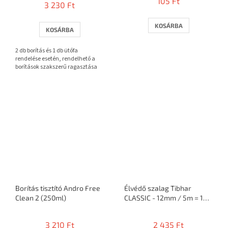
105 Ft
3 230 Ft
átlagos
értékelése
5-
KOSÁRBA
KOSÁRBA
ből
3,7
2 db borítás és 1 db ütőfa
csillag.
rendelése esetén, rendelhető a
borítások szakszerű ragasztása
Borítás tisztító Andro Free
Élvédő szalag Tibhar
Clean 2 (250ml)
CLASSIC - 12mm / 5m = 10
ütő
3 210 Ft
2 435 Ft