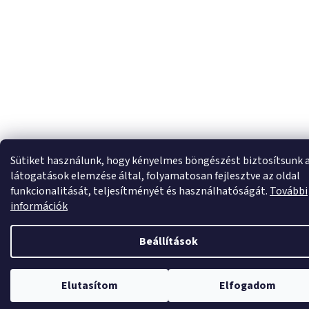
Sütiket használunk, hogy kényelmes böngészést biztosítsunk 
látogatások elemzése által, folyamatosan fejlesztve az oldal
funkcionalitását, teljesítményét és használhatóságát.
További
információk
Beállítások
Elutasítom
Elfogadom