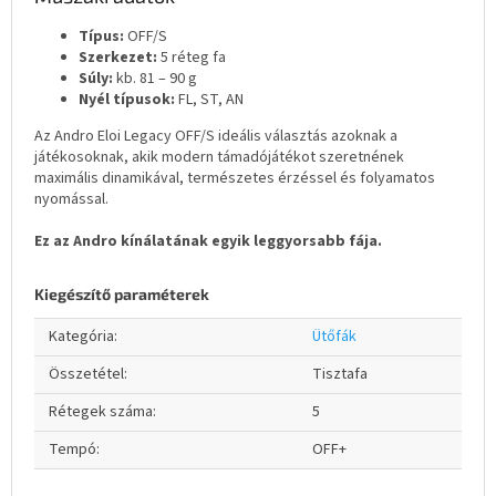
Típus:
OFF/S
Szerkezet:
5 réteg fa
Súly:
kb. 81 – 90 g
Nyél típusok:
FL, ST, AN
Az Andro Eloi Legacy OFF/S ideális választás azoknak a
játékosoknak, akik modern támadójátékot szeretnének
maximális dinamikával, természetes érzéssel és folyamatos
nyomással.
Ez az Andro kínálatának egyik leggyorsabb fája.
Kiegészítő paraméterek
Kategória
:
Ütőfák
Összetétel
:
Tisztafa
Rétegek száma
:
5
Tempó
:
OFF+