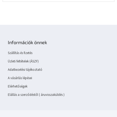
L
á
b
Információk önnek
l
é
Szállítás és fizetés
c
Üzleti feltételek (ÁSZF)
Adatkezelési tájékoztató
A vásárlás lépései
Elérhetőségek
Elállás a szerződéstől ( áruvisszaküldés )