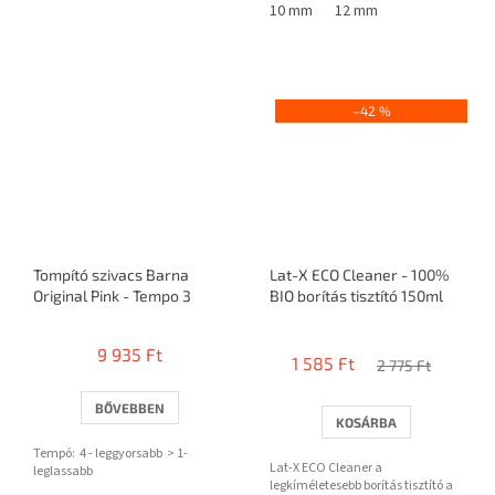
10 mm
12 mm
csillag.
–42 %
Tompító szivacs Barna
Lat-X ECO Cleaner - 100%
Original Pink - Tempo 3
BIO borítás tisztító 150ml
A
termék
9 935 Ft
1 585 Ft
átlagos
2 775 Ft
értékelése
5-
BŐVEBBEN
KOSÁRBA
ből
5,0
Tempó: 4 - leggyorsabb > 1-
Lat-X ECO Cleaner a
csillag.
leglassabb
legkíméletesebb borítás tisztító a