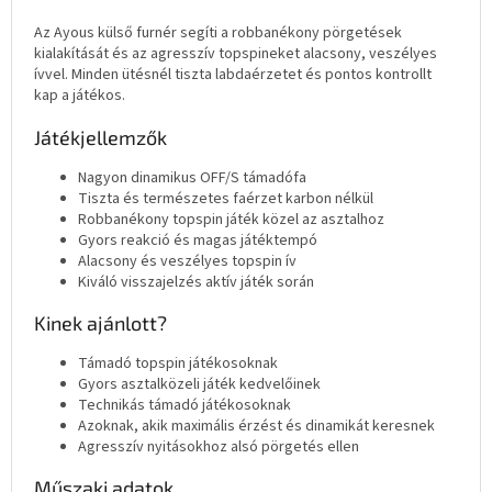
Az Ayous külső furnér segíti a robbanékony pörgetések
kialakítását és az agresszív topspineket alacsony, veszélyes
ívvel. Minden ütésnél tiszta labdaérzetet és pontos kontrollt
kap a játékos.
Játékjellemzők
Nagyon dinamikus OFF/S támadófa
Tiszta és természetes faérzet karbon nélkül
Robbanékony topspin játék közel az asztalhoz
Gyors reakció és magas játéktempó
Alacsony és veszélyes topspin ív
Kiváló visszajelzés aktív játék során
Kinek ajánlott?
Támadó topspin játékosoknak
Gyors asztalközeli játék kedvelőinek
Technikás támadó játékosoknak
Azoknak, akik maximális érzést és dinamikát keresnek
Agresszív nyitásokhoz alsó pörgetés ellen
Műszaki adatok