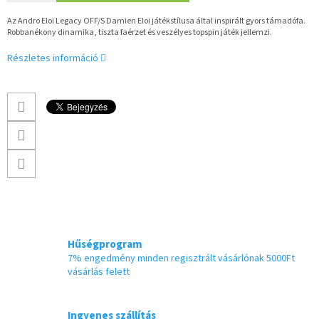
Az Andro Eloi Legacy OFF/S Damien Eloi játékstílusa által inspirált gyors támadófa.
Robbanékony dinamika, tiszta faérzet és veszélyes topspin játék jellemzi.
Részletes információ
Hűségprogram
7% engedmény minden regisztrált vásárlónak 5000Ft
vásárlás felett
Ingyenes szállítás