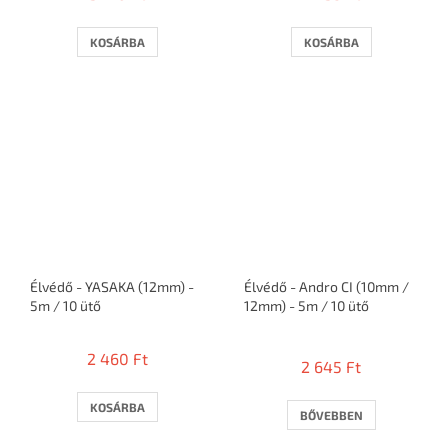
KOSÁRBA
KOSÁRBA
Élvédő - YASAKA (12mm) -
Élvédő - Andro CI (10mm /
5m / 10 ütő
12mm) - 5m / 10 ütő
A
termék
2 460 Ft
2 645 Ft
átlagos
értékelése
5-
KOSÁRBA
BŐVEBBEN
ből
2,7