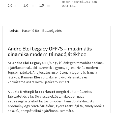
piacon. A tisztító 100% -ban
0,6 mm
1,0 mm
1,5 mm
VOCFREE,...
Leírás
Hasonló (8)
Beszélgetés
Andro Eloi Legacy OFF/S – maximális
dinamika modern támadójátékhoz
Az
Andro Eloi Legacy OFF/S
egy különleges támadófa azoknak
a játékosoknak, akik szeretik a gyors, agresszív és modern
topspin játékot. A fejlesztés inspirációja a legendás francia
játékos,
Damien Eloi
volt, aki rendkívül dinamikus és
kockázatos asztalközeli játékáról ismert.
A tiszta
5 rétegű fa szerkezet
megőrzi a természetes
faérzetet és a kiváló visszajelzést, miközben nagy
sebességtartalékot biztosít modern támadójátékhoz. Az
eredmény egy rendkívül élénk, gyors reakciójú fa, amely ideális
az aktív, tempót diktáló játékosok számára.