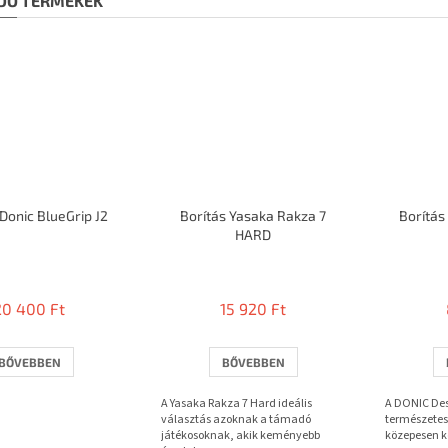
DÓ TERMÉKEK
 Donic BlueGrip J2
Borítás Yasaka Rakza 7
Borítás
HARD
20 400 Ft
15 920 Ft
BŐVEBBEN
BŐVEBBEN
A Yasaka Rakza 7 Hard ideális
A DONIC Dest
választás azoknak a támadó
természetes 
játékosoknak, akik keményebb
közepesen k