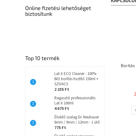
KAPCSOLÓ
Online fizetési lehetőséget
biztosítunk
Top 10 termék
Borítás
Lat-X ECO Cleaner - 100%
BIO borítás tisztító 150ml +
SZIVACS
2 235 Ft
Ragasztó professzionális
Lat-X 100ml
4 675 Ft
Élvédő szalag Dr. Neubauer
6mm / 9mm / 12mm - 1 ütő
775 Ft