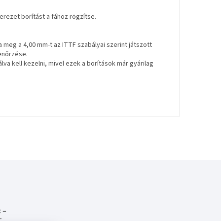
erezet borítást a fához rögzítse.
a meg a 4,00 mm-t az ITTF szabályai szerint játszott
enőrzése.
va kell kezelni, mivel ezek a borítások már gyárilag
 –
-