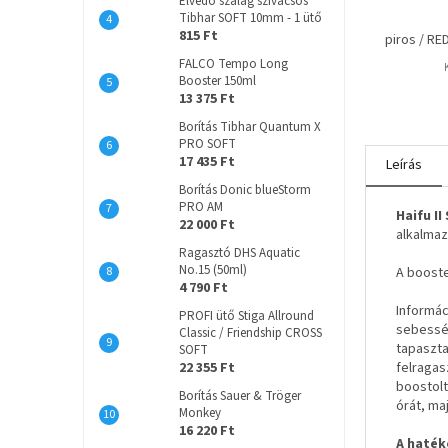
Élvédő szalag szivacsos
Tibhar SOFT 10mm - 1 ütő
815 Ft
piros / RE
FALCO Tempo Long
Booster 150ml
13 375 Ft
Borítás Tibhar Quantum X
PRO SOFT
17 435 Ft
Leírás
Borítás Donic blueStorm
PRO AM
Haifu I
22 000 Ft
alkalmaz
Ragasztó DHS Aquatic
No.15 (50ml)
A booste
4 790 Ft
Informác
PROFI ütő Stiga Allround
sebesség
Classic / Friendship CROSS
tapaszta
SOFT
22 355 Ft
felragas
boostolt
Borítás Sauer & Tröger
órát, maj
Monkey
16 220 Ft
A haték