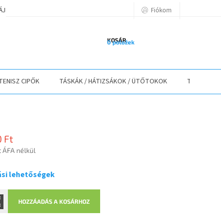
Fiókom
TÁJÉKOZTATÓ
A VÁSÁRLÁS LÉPÉSEI
ELÉRHETŐSÉGEK
ELÁLLÁS
KOSÁR
0 položek
TENISZ CIPŐK
TÁSKÁK / HÁTIZSÁKOK / ÜTŐTOKOK
TEXTIL
0 Ft
t ÁFA nélkül
r:
ási lehetőségek
HOZZÁADÁS A KOSÁRHOZ