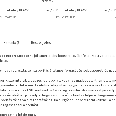
érzetet,...
D
fekete / BLACK
piros / RED
fekete / BLACK
piros / RE
Kód:
000232220
Kód:
Y220514R20
Hasonló (8)
Beszélgetés
I Sea Moon Booster
a jól ismert Haifu booster továbbfejlesztett változata
ható.
r növeli az asztalitenisz borítás általános forgását és sebességét, és n
ióink szerint a világ összes legjobb játékosa használ boostert. Ismételd 
növelés érdekében. Az utolsó réteg után hagyja megszáradni a booster-t, 
lataink szerint az ESN borításokra 1-2 réteg booster alkalmazását javasolju
ztás érdekében javasoljuk, hogy várjon, amíg a borítás teljesen kiegyenesed
 borítás fához való ragasztásához. Ha sürgősen "boosterezni kellene" a bor
d ragassza fel a borítást.
onyság 4-8 hétig tart.