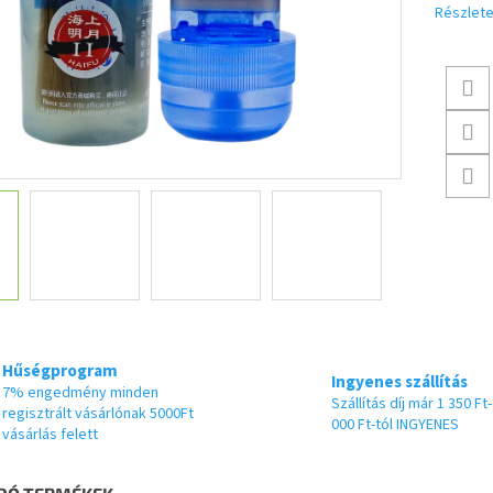
Részlete
Hűségprogram
Ingyenes szállítás
7% engedmény minden
Szállítás díj már 1 350 Ft-
regisztrált vásárlónak 5000Ft
000 Ft-tól INGYENES
vásárlás felett