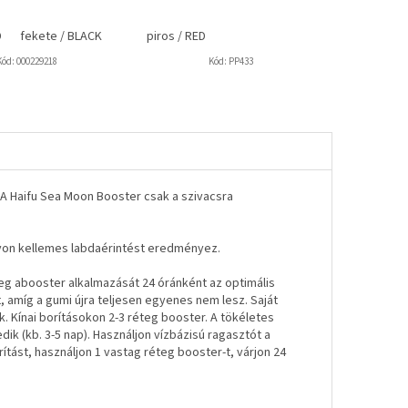
D
fekete / BLACK
piros / RED
Kód:
000229218
Kód:
PP433
. A Haifu Sea Moon Booster csak a szivacsra
agyon kellemes labdaérintést eredményez.
meg abooster alkalmazását 24 óránként az optimális
amíg a gumi újra teljesen egyenes nem lesz. Saját
k. Kínai borításokon 2-3 réteg booster. A tökéletes
ik (kb. 3-5 nap). Használjon vízbázisú ragasztót a
ítást, használjon 1 vastag réteg booster-t, várjon 24