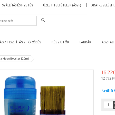
SZÁLLÍTÁS ÉS FIZETÉS
ÜZLETI FELTÉTELEK (ÁSZF)
ADATKEZELÉSI 
KERESÉS
S / TISZTÍTÁS / TÖRŐDÉS
KÉSZ ÜTŐK
LABDÁK
ASZTALI
 Sea Moon Booster 120ml
16 22
12 772 F
Egységá
Szállít