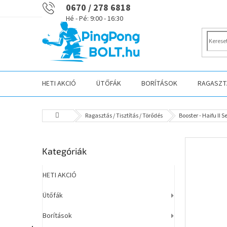
Ugrás
0670 / 278 6818
a
fő
tartalomhoz
HETI AKCIÓ
ÜTŐFÁK
BORÍTÁSOK
RAGASZTÁ
Kezdőlap
Ragasztás / Tisztítás / Törődés
Booster - Haifu II
O
Kategóriák
Kategóriák
l
átugrása
d
a
HETI AKCIÓ
l
Ütőfák
s
ó
Borítások
p