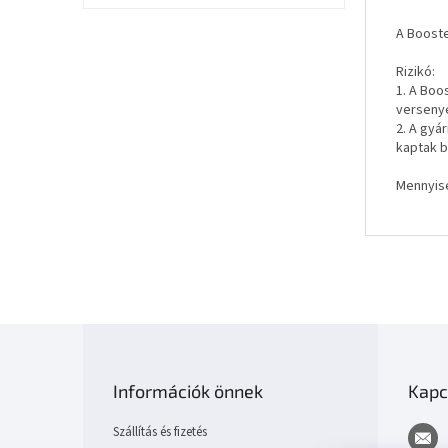
A Booste
Rizikó:
1. A Boo
versenye
2. A gyá
kaptak b
Mennyisé
L
á
b
Információk önnek
Kapc
l
é
Szállítás és fizetés
c