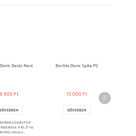
 Donic Desto Next
Borítás Donic Spike P2
8 800 Ft
13 000 Ft
Következő
termék
BŐVEBBEN
BŐVEBBEN
o Next a Desto First
folytatása. A 42,5°-os
emény szivacs...