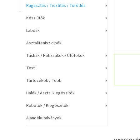
a
Ragasztás / Tisztítás / Törődés
n
e
Kész ütők
l
Labdák
Asztalitenisz cipők
Táskák / Hátizsákok / Ütőtokok
Textil
Tartozékok / Többi
Hálók / Asztal kiegészítők
Robotok / Kiegészítők
Ajándékutalványok