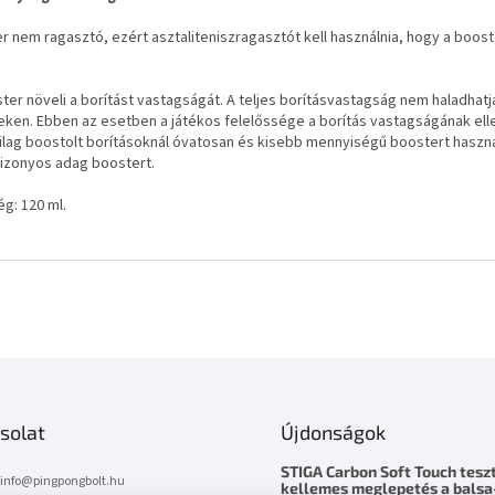
r nem ragasztó, ezért asztaliteniszragasztót kell használnia, hogy a boost
ster növeli a borítást vastagságát. A teljes borításvastagság nem haladhatj
ken. Ebben az esetben a játékos felelőssége a borítás vastagságának ell
rilag boostolt borításoknál óvatosan és kisebb mennyiségű boostert használ
izonyos adag boostert.
g: 120 ml.
solat
Újdonságok
STIGA Carbon Soft Touch teszt
info
@
pingpongbolt.hu
kellemes meglepetés a balsa