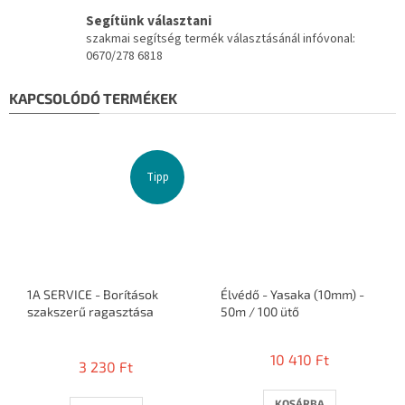
Segítünk választani
szakmai segítség termék választásánál infóvonal:
0670/278 6818
KAPCSOLÓDÓ TERMÉKEK
Tipp
1A SERVICE - Borítások
Élvédő - Yasaka (10mm) -
szakszerű ragasztása
50m / 100 ütő
A
termék
10 410 Ft
3 230 Ft
átlagos
értékelése
5-
KOSÁRBA