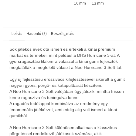
10 mm
12 mm
csillag.
Leírás
Hasonló (8)
Beszélgetés
Sok játékos évek óta ismeri és értékeli a kínai prémium
márkát és termékei, mint például a DHS Hurricane 3-at. A
gyorsragasztási tilalomra válaszul a kínai gumi fejlesztők
megtalálták a megfelelő választ a Neo Hurricane 3 Soft-tal.
Egy új fejlesztésű erőszivacs kifejlesztésével sikerült a gumit
nagyon gyors, pörgő- és katapultbarát készíteni.
A Neo Hurricane 3 Soft valójában úgy játszik, mintha frissen
lenne ragasztva és tuningolva lenne.
A ragadós fedőlappal kombinálva az eredmény egy
fenomenális játékérzet, ami eddig alig volt ismert a kínai
gumikból.
A Neo Hurricane 3 Soft különösen alkalmas a klasszikus
pörgetéssel rendelkező játékosok számára, akik