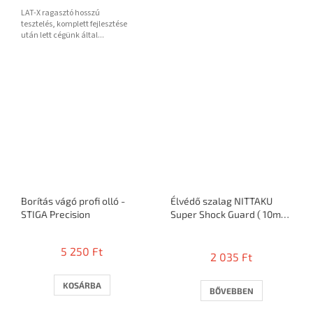
LAT-X ragasztó hosszú
tesztelés, komplett fejlesztése
után lett cégünk által...
Borítás vágó profi olló -
Élvédő szalag NITTAKU
STIGA Precision
Super Shock Guard ( 10mm
/ 12mm / 1 ütőre )
A
termék
5 250 Ft
2 035 Ft
átlagos
értékelése
5-
KOSÁRBA
BŐVEBBEN
ből
3,1