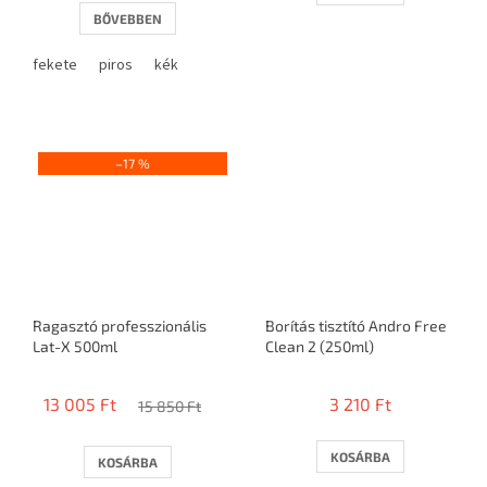
BŐVEBBEN
fekete
piros
kék
–17 %
Ragasztó professzionális
Borítás tisztító Andro Free
Lat-X 500ml
Clean 2 (250ml)
13 005 Ft
3 210 Ft
15 850 Ft
KOSÁRBA
KOSÁRBA