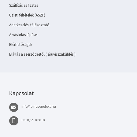
é
Szállítás és fizetés
c
Üzleti feltételek (ÁSZF)
Adatkezelési tájékoztató
A vásárlás lépései
Elérhetőségek
Elállás a szerződéstől ( áruvisszaküldés )
Kapcsolat
info
@
pingpongbolt.hu
0670 / 278 6818