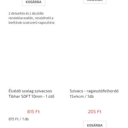
KOSÁRBA
ből
3,7
2 db borítás és 1 db ütőfa
csillag.
rendelése esetén, rendelhető a
borítások szakszerű ragasztása
Élvédő szalag szivacsos
Szivacs - ragasztófelhordó
Tibhar SOFT 10mm - 1 ütő
15x4cm / 1db
815 Ft
205 Ft
Egységár:
815 Ft / 1 db
KOSÁRBA