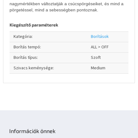
nagymértékben változtatják a csúcspörgéseiket, és mind a
pörgetéssel, mind a sebességben pontoznak.
Kiegészítő paraméterek
Kategória
:
Borítások
Borítás tempó
:
ALL > OFF
Borítás típus
:
Szoft
Szivacs keménysége
:
Medium
L
á
b
Információk önnek
l