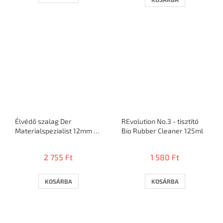
ből
3,0
csillag.
Élvédő szalag Der
REvolution No.3 - tisztító
Materialspezialist 12mm /
Bio Rubber Cleaner 125ml
5m = 10 ütő
2 755 Ft
1 580 Ft
KOSÁRBA
KOSÁRBA