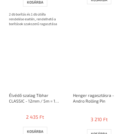
KOSÁRBA
ből
3,7
2 db borítás és 1 db ütőfa
csillag.
rendelése esetén, rendelhető a
borítások szakszerű ragasztása
Élvédő szalag Tibhar
Henger ragasztásra -
CLASSIC - 12mm / 5m = 10
Andro Rolling Pin
ütő
A
termék
2 435 Ft
3 210 Ft
átlagos
értékelése
5-
KOSÁRBA
KOSÁRBA