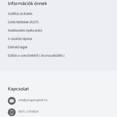
Információk önnek
l
é
Szállítás és fizetés
c
Üzleti feltételek (ÁSZF)
Adatkezelési tájékoztató
A vásárlás lépései
Elérhetőségek
Elállás a szerződéstől ( áruvisszaküldés )
Kapcsolat
info
@
pingpongbolt.hu
0670 / 278 6818