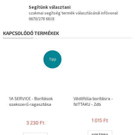
Segítünk választani
szakmai segítség termék választásánál infóvonal:
0670/278 6818
KAPCSOLÓDÓ TERMÉKEK
Tipp
1A SERVICE - Borítások
Védőfólia borításra -
szakszerű ragasztása
NITTAKU - 2db
A
termék
1 015 Ft
3 230 Ft
átlagos
értékelése
5-
KOSÁRBA