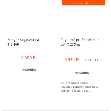
–28 %
Henger ragasztásra
Ragasztó professzionális
TIBHAR
Lat-X 250ml
A
termék
2 400 Ft
8 330 Ft
átlagos
11 580 Ft
értékelése
5-
KOSÁRBA
KOSÁRBA
ből
3,8
LAT-X ragasztó hosszú
csillag.
tesztelés, komplett fejlesztése
után lett cégünk által...