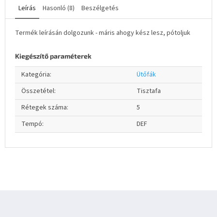
Leírás
Hasonló (8)
Beszélgetés
Termék leírásán dolgozunk - máris ahogy kész lesz, pótoljuk
Kiegészítő paraméterek
Kategória
:
Ütőfák
Összetétel
:
Tisztafa
Rétegek száma
:
5
Tempó
:
DEF
L
á
b