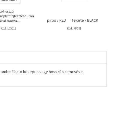
3,7
csillag.
tó hosszú
omplett fejlesztése után
piros / RED
fekete / BLACK
ltal kiadva...
Kód:
L55511
Kód:
PP531
jó kombinálható közepes vagy hosszú szemcsével.