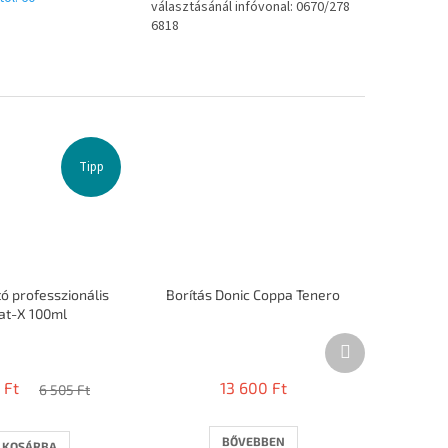
választásánál infóvonal: 0670/278
6818
Tipp
ó professzionális
Borítás Donic Coppa Tenero
at-X 100ml
A
Következő
termék
termék
átlagos
 Ft
13 600 Ft
6 505 Ft
értékelése
5-
ből
BŐVEBBEN
KOSÁRBA