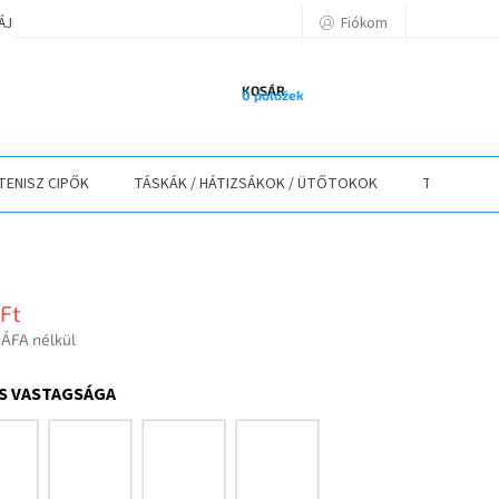
Fiókom
TÁJÉKOZTATÓ
A VÁSÁRLÁS LÉPÉSEI
ELÉRHETŐSÉGEK
ELÁLLÁS
KOSÁR
0 položek
TENISZ CIPŐK
TÁSKÁK / HÁTIZSÁKOK / ÜTŐTOKOK
TEXTIL
 Ft
 ÁFA nélkül
r:
S VASTAGSÁGA