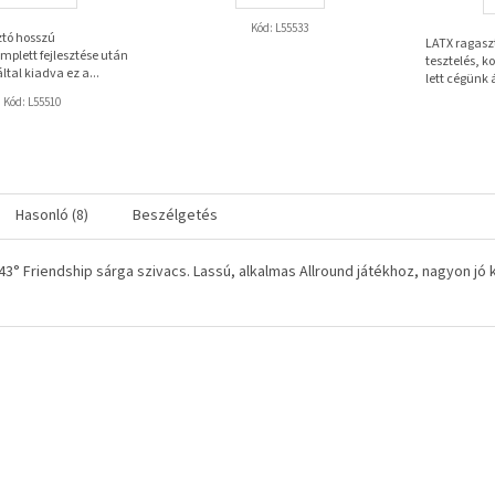
3,7
csillag.
Kód:
L55533
ztó hosszú
LATX ragasz
omplett fejlesztése után
tesztelés, k
ltal kiadva ez a...
lett cégünk á
Kód:
L55510
Hasonló (8)
Beszélgetés
43° Friendship sárga szivacs. Lassú, alkalmas Allround játékhoz, nagyon 