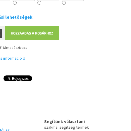
ási lehetőségek
HOZZÁADÁS A KOSÁRHOZ
3° támadó szivacs
s információ
Segítünk választani
szakmai segítség termék
tól. 60