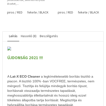
játékosoknak, akik keményebb
érzetet,...
piros / RED
fekete / BLACK
piros / RED
fekete / BLACK
Leírás
Hasonló (8)
Beszélgetés
ÚJDONSÁG 2021 !!!
A
Lat-X ECO Cleaner
a legkíméletesebb borítás tisztító a
piacon. A tisztító 100% -ban VOCFREE, természetes, nem
mérgező. Tisztítja és felújítja mindegyik borítás típust,
borításnak visszaadja természetes tapadását,
meghosszabbítja éllettartalmát és hosszú ideig ezzel
tökéletes állapotba tartja borítását. Megtisztítja és
helyreállítja borítása természetes tapadását,