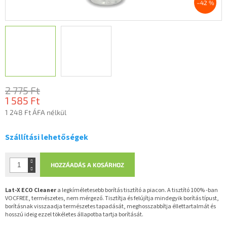
–42 %
2 775 Ft
1 585 Ft
1 248 Ft ÁFA nélkül
Egységár:
Szállítási lehetőségek
HOZZÁADÁS A KOSÁRHOZ
Lat-X ECO Cleaner
a legkíméletesebb borítás tisztító a piacon. A tisztító 100% -ban
VOCFREE, természetes, nem mérgező. Tisztítja és felújítja mindegyik borítás típust,
borításnak visszaadja természetes tapadását, meghosszabbítja éllettartalmát és
hosszú ideig ezzel tökéletes állapotba tartja borítását.