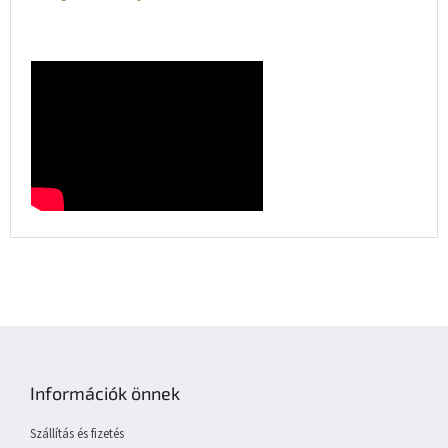
L
á
b
Információk önnek
l
é
Szállítás és fizetés
c