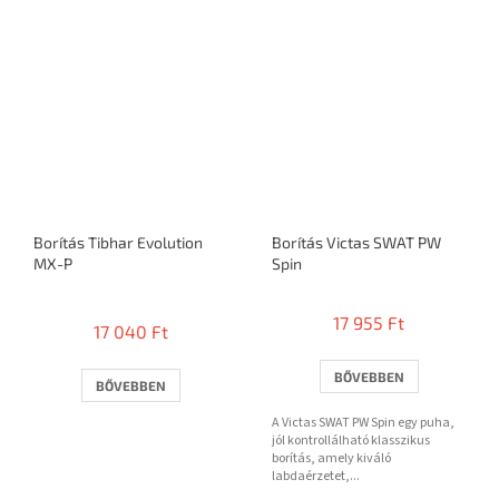
Borítás Tibhar Evolution
Borítás Victas SWAT PW
MX-P
Spin
A
termék
17 955 Ft
17 040 Ft
átlagos
értékelése
5-
BŐVEBBEN
BŐVEBBEN
ből
3,7
A Victas SWAT PW Spin egy puha,
csillag.
jól kontrollálható klasszikus
borítás, amely kiváló
labdaérzetet,...