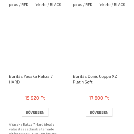
piros / RED
fekete / BLACK
piros / RED
fekete / BLACK
Borítás Yasaka Rakza 7
Borítás Donic Coppa X2
HARD
Platin Soft
15 920 Ft
17 600 Ft
BŐVEBBEN
BŐVEBBEN
A Yasaka Rakza 7 Hard ideális
választás azoknak a támadó