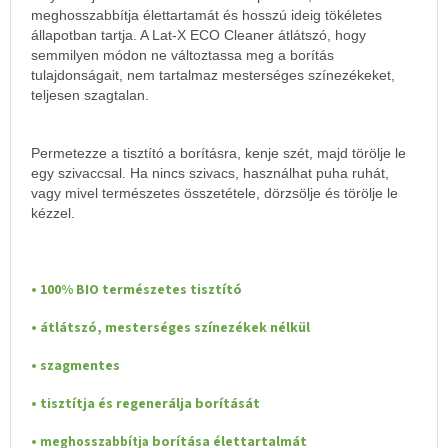
meghosszabbítja élettartamát és hosszú ideig tökéletes
állapotban tartja. A Lat-X ECO Cleaner átlátszó, hogy
semmilyen módon ne változtassa meg a borítás
tulajdonságait, nem tartalmaz mesterséges színezékeket,
teljesen szagtalan.
Permetezze a tisztító a borításra, kenje szét, majd törölje le
egy szivaccsal. Ha nincs szivacs, használhat puha ruhát,
vagy mivel természetes összetétele, dörzsölje és törölje le
kézzel.
• 100% BIO természetes tisztító
• átlátszó, mesterséges színezékek nélkül
• szagmentes
• tisztítja és regenerálja borítását
•
borítása élettartalmát
meghosszabbítja