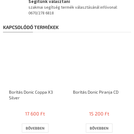
Segítünk választani
szakmai segítség termék választásánál infóvonal:
0670/278 6818
KAPCSOLÓDÓ TERMÉKEK
Borítás Donic Coppa X3
Borítás Donic Piranja CD
Silver
17 600 Ft
15 200 Ft
BŐVEBBEN
BŐVEBBEN