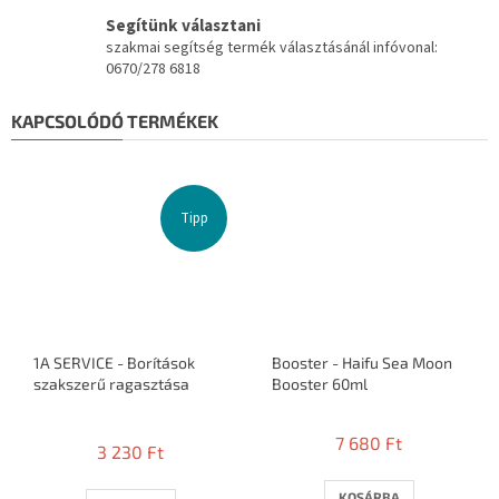
Segítünk választani
szakmai segítség termék választásánál infóvonal:
0670/278 6818
KAPCSOLÓDÓ TERMÉKEK
Tipp
1A SERVICE - Borítások
Booster - Haifu Sea Moon
szakszerű ragasztása
Booster 60ml
A
termék
7 680 Ft
3 230 Ft
átlagos
értékelése
5-
KOSÁRBA