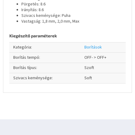
Pörgetés: 8.6
Irányítás: 8.6
Szivacs keménysége: Puha
Vastagság: 1,8 mm, 2,0 mm, Max
Kiegészítő paraméterek
Kategória
:
Borítások
Borítás tempó
:
OFF- > OFF+
Borítás típus
:
Szoft
Szivacs keménysége
:
Soft
L
á