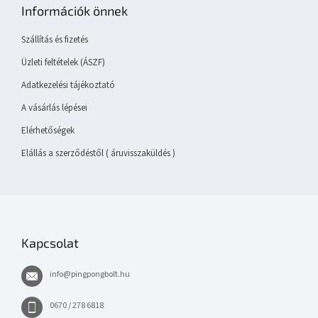
b
Információk önnek
l
é
Szállítás és fizetés
c
Üzleti feltételek (ÁSZF)
Adatkezelési tájékoztató
A vásárlás lépései
Elérhetőségek
Elállás a szerződéstől ( áruvisszaküldés )
Kapcsolat
info
@
pingpongbolt.hu
0670 / 278 6818