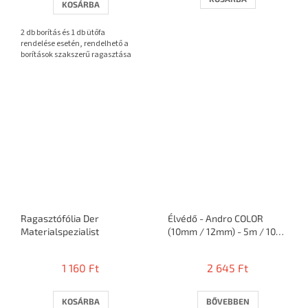
KOSÁRBA
ből
3,7
2 db borítás és 1 db ütőfa
csillag.
rendelése esetén, rendelhető a
borítások szakszerű ragasztása
Ragasztófólia Der
Élvédő - Andro COLOR
Materialspezialist
(10mm / 12mm) - 5m / 10
ütő
1 160 Ft
2 645 Ft
KOSÁRBA
BŐVEBBEN