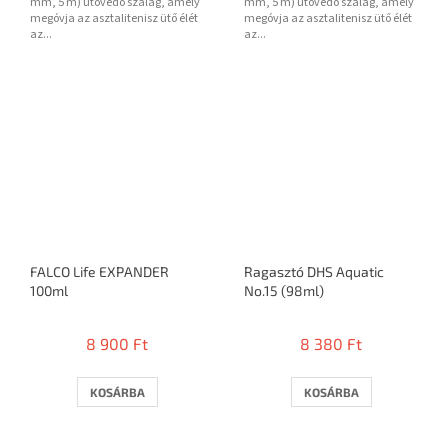
mm, 5 m) ütővédő szalag, amely
mm, 5 m) ütővédő szalag, amely
megóvja az asztalitenisz ütő élét
megóvja az asztalitenisz ütő élét
az...
az...
FALCO Life EXPANDER
Ragasztó DHS Aquatic
100ml
No.15 (98ml)
8 900 Ft
8 380 Ft
KOSÁRBA
KOSÁRBA