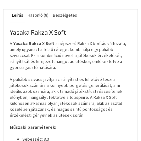
Leírás
Hasonló (8)
Beszélgetés
Yasaka Rakza X Soft
A
Yasaka Rakza X Soft
a népszerű Rakza X borítás változata,
amely ugyanazt a felső réteget kombinálja egy puhább
szivaccsal. Ez a kombináció növeli a játékosok érzékelését,
irányítását és kifejezett hangot ad ütéskor, emlékeztetve a
gyorsragasztó hatására.
A puhább szivacs javítja az irányítást és lehetővé teszi a
játékosok számára a könnyebb pörgetés generálását, ami
ideális azok számára, akik támadó játékstílust részesítenek
előnyben, hangsúlyt fektetve a topspinre. A Rakza X Soft
különösen alkalmas olyan játékosok számára, akik az asztal
közelében játszanak, és magas szintű pontosságot és
érzékelést igényelnek az ütések során.
Műszaki paraméterek:
Sebesség: 8.3