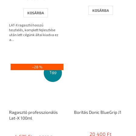
értékelése
5-
KOSÁRBA
KOSÁRBA
ből
3,7
LAT-X ragasztó hosszú
csillag.
tesztelés, komplett fejlesztése
után lett cégünk által kiadva ez
a...
–28 %
Tipp
Ragasztó professzionális
Borítás Donic BlueGrip J1
Lat-X 100ml
A
termék
20 400 Ft