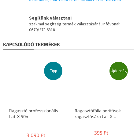
Segítünk választani
szakmai segítség termék választásánál infóvonal:
0670/278 6818
KAPCSOLÓDÓ TERMÉKEK
Tipp
Újdonság
Ragasztó professzionális
Ragasztófólia borítások
Lat-X 50ml
ragasztására Lat-X
STICKIT
A
termék
395 Ft
3 090 Ft
átlagos