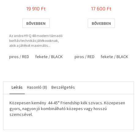
19 910 Ft
17 600 Ft
BŐVEBBEN
BŐVEBBEN
Az andro HY-Q 48 modern támadó
borítás technikás játékosoknak,
akik a játékot maximális...
piros / RED
fekete / BLACK
piros / RED
fekete / BLACK
Leírás
Hasonló (8)
Beszélgetés
Közepesen kemény 44-45° Friendship kék szivacs. Közepesen
gyors, nagyon jó kombinálható közepes vagy hosszú
szemcsével.