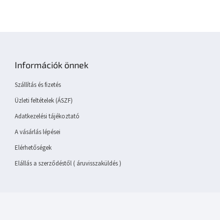
L
á
b
Információk önnek
l
é
Szállítás és fizetés
c
Üzleti feltételek (ÁSZF)
Adatkezelési tájékoztató
A vásárlás lépései
Elérhetőségek
Elállás a szerződéstől ( áruvisszaküldés )