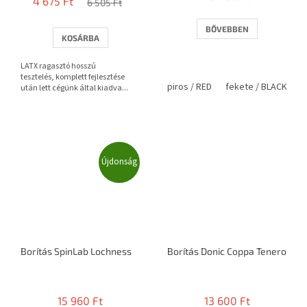
4 675 Ft
átlagos
6 505 Ft
értékelése
5-
BŐVEBBEN
KOSÁRBA
ből
3,7
LATX ragasztó hosszú
csillag.
tesztelés, komplett fejlesztése
piros / RED
fekete / BLACK
után lett cégünk által kiadva...
Újdonság
Borítás SpinLab Lochness
Borítás Donic Coppa Tenero
15 960 Ft
13 600 Ft