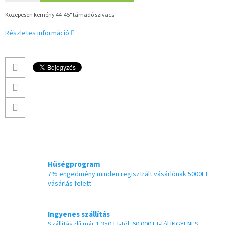
Közepesen kemény 44-45° támadó szivacs
Részletes információ
Hűségprogram
7% engedmény minden regisztrált vásárlónak 5000Ft
vásárlás felett
Ingyenes szállítás
Szállítás díj már 1 350 Ft-tól. 60 000 Ft-tól INGYENES