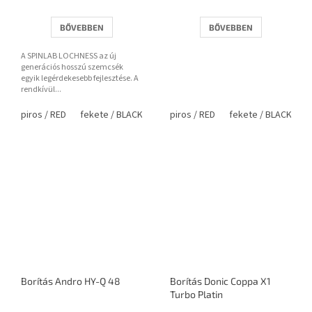
BŐVEBBEN
BŐVEBBEN
A SPINLAB LOCHNESS az új
generációs hosszú szemcsék
egyik legérdekesebb fejlesztése. A
rendkívül...
piros / RED
fekete / BLACK
piros / RED
fekete / BLACK
Borítás Andro HY-Q 48
Borítás Donic Coppa X1
Turbo Platin