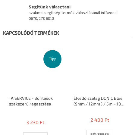
Segítünk választani
szakmai segítség termék választásánál infóvonal:
0670/278 6818
KAPCSOLÓDÓ TERMÉKEK
Tipp
1A SERVICE - Borítások
Élvédő szalag DONIC Blue
szakszerű ragasztása
(9mm / 12mm ) / 5m = 10
ütő
A
termék
2 400 Ft
3 230 Ft
átlagos
értékelése
5-
BŐVEBBEN