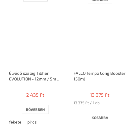
ből
3,2
csillag.
Élvédő szalag Tibhar
FALCO Tempo Long Booster
EVOLUTION - 12mm / 5m =
150ml
10 ütő
2 435 Ft
13 375 Ft
Egységár:
13 375 Ft / 1 db
BŐVEBBEN
KOSÁRBA
fekete
piros