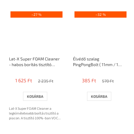
–27 %
–32 %
Lat-X Super FOAM Cleaner
Élvédő szalag
- habos borítás tisztító
PingPongBolt ( 11mm / 1
50ml
ütő )
1 625 Ft
385 Ft
2 235 Ft
570 Ft
KOSÁRBA
KOSÁRBA
Lat-X Super FOAM Cleaner a
legkíméletesebb borítás tisztító a
piacon. A tisztító 100% -ban VOC...