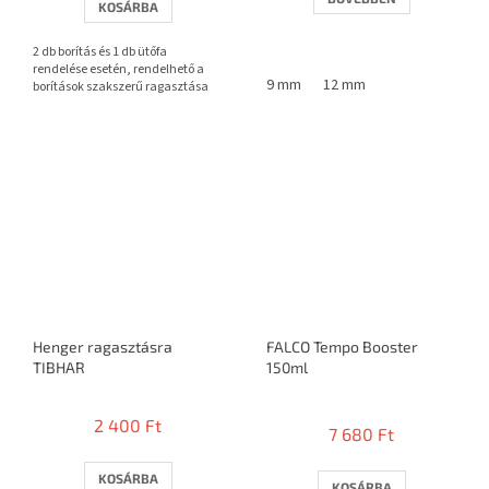
KOSÁRBA
ből
3,7
2 db borítás és 1 db ütőfa
csillag.
rendelése esetén, rendelhető a
9 mm
12 mm
borítások szakszerű ragasztása
Henger ragasztásra
FALCO Tempo Booster
TIBHAR
150ml
A
termék
2 400 Ft
7 680 Ft
átlagos
értékelése
5-
KOSÁRBA
KOSÁRBA