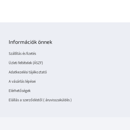
L
á
b
Információk önnek
l
é
Szállítás és fizetés
c
Üzleti feltételek (ÁSZF)
Adatkezelési tájékoztató
A vásárlás lépései
Elérhetőségek
Elállás a szerződéstől ( áruvisszaküldés )