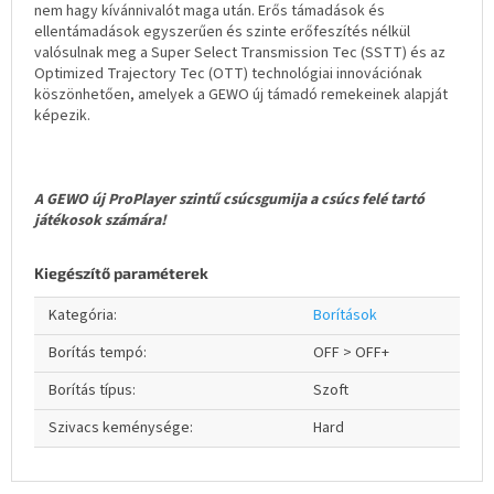
nem hagy kívánnivalót maga után. Erős támadások és
ellentámadások egyszerűen és szinte erőfeszítés nélkül
valósulnak meg a Super Select Transmission Tec (SSTT) és az
Optimized Trajectory Tec (OTT) technológiai innovációnak
köszönhetően, amelyek a GEWO új támadó remekeinek alapját
képezik.
A GEWO új ProPlayer szintű csúcsgumija a csúcs felé tartó
játékosok számára!
Kiegészítő paraméterek
Kategória
:
Borítások
Borítás tempó
:
OFF > OFF+
Borítás típus
:
Szoft
Szivacs keménysége
:
Hard