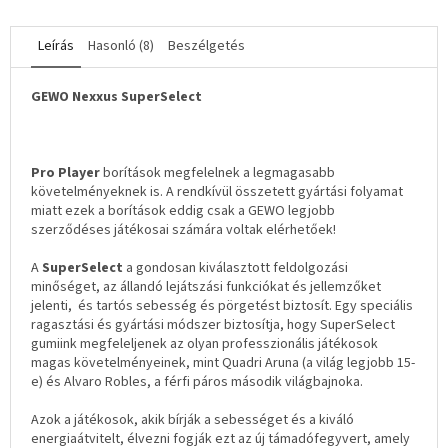
Leírás
Hasonló (8)
Beszélgetés
GEWO Nexxus SuperSelect
Pro Player
borítások megfelelnek a legmagasabb
követelményeknek is. A rendkívül összetett gyártási folyamat
miatt ezek a borítások eddig csak a GEWO legjobb
szerződéses játékosai számára voltak elérhetőek!
A
SuperSelect
a gondosan kiválasztott feldolgozási
minőséget, az állandó lejátszási funkciókat és jellemzőket
jelenti, és tartós sebesség és pörgetést biztosít. Egy speciális
ragasztási és gyártási módszer biztosítja, hogy SuperSelect
gumiink megfeleljenek az olyan professzionális játékosok
magas követelményeinek, mint Quadri Aruna (a világ legjobb 15-
e) és Alvaro Robles, a férfi páros második világbajnoka.
Azok a játékosok, akik bírják a sebességet és a kiváló
energiaátvitelt, élvezni fogják ezt az új támadófegyvert, amely