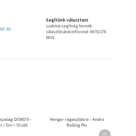
Segítünk választani
szakmai segítség termék
tól. 60
választásánál infóvonal: 0670/278
6818
 szalag GEWO 9 -
Henger ragasztásra - Andro
 / 5m = 10 ütő
Rolling Pin
Következő
A