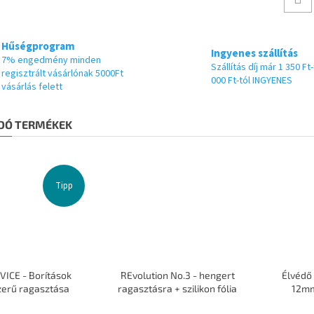
Hűségprogram
Ingyenes szállítás
7% engedmény minden
Szállítás díj már 1 350 Ft-
regisztrált vásárlónak 5000Ft
000 Ft-tól INGYENES
vásárlás felett
DÓ TERMÉKEK
Tipp
VICE - Borítások
REvolution No.3 - hengert
Élvédő
zerű ragasztása
ragasztásra + szilikon fólia
12mm
A