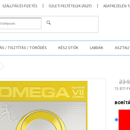
SZÁLLÍTÁS ÉS FIZETÉS
ÜZLETI FELTÉTELEK (ÁSZF)
ADATKEZELÉSI 
KERESÉS
S / TISZTÍTÁS / TÖRŐDÉS
KÉSZ ÜTŐK
LABDÁK
ASZTALI
23 9
15 811 F
Egységá
BORÍTÁ