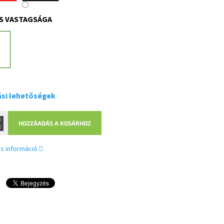
S VASTAGSÁGA
ási lehetőségek
HOZZÁADÁS A KOSÁRHOZ
s információ