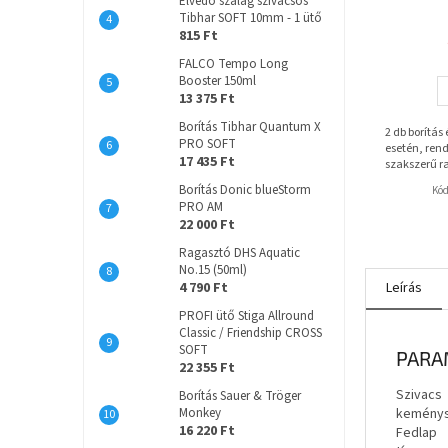
Élvédő szalag szivacsos
Tibhar SOFT 10mm - 1 ütő
815 Ft
FALCO Tempo Long
Booster 150ml
13 375 Ft
Borítás Tibhar Quantum X
2 db borítás
PRO SOFT
esetén, rend
17 435 Ft
szakszerű r
Borítás Donic blueStorm
Kó
PRO AM
22 000 Ft
Ragasztó DHS Aquatic
No.15 (50ml)
4 790 Ft
Leírás
PROFI ütő Stiga Allround
Classic / Friendship CROSS
SOFT
PARA
22 355 Ft
Szivacs
Borítás Sauer & Tröger
kemény
Monkey
16 220 Ft
Fedlap