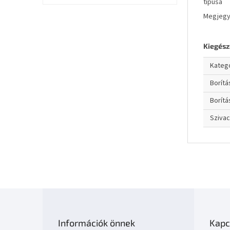
típusa
Megjeg
Kiegész
Kateg
Borít
Borítá
Sziva
L
á
b
Információk önnek
Kapc
l