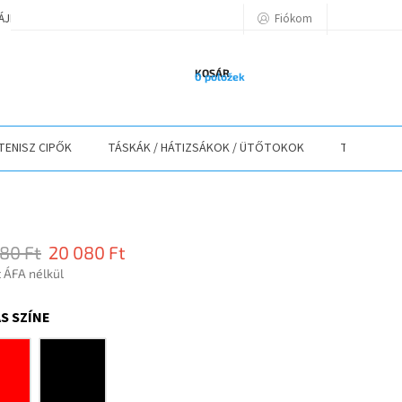
Fiókom
TÁJÉKOZTATÓ
A VÁSÁRLÁS LÉPÉSEI
ELÉRHETŐSÉGEK
ELÁLLÁS
KOSÁR
0 položek
TENISZ CIPŐK
TÁSKÁK / HÁTIZSÁKOK / ÜTŐTOKOK
TEXTIL
80 Ft
20 080 Ft
t ÁFA nélkül
r:
S SZÍNE