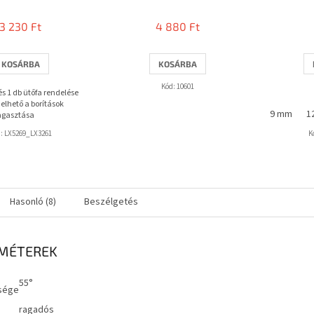
termék
átlagos
3 230 Ft
4 880 Ft
értékelése
5-
ből
KOSÁRBA
KOSÁRBA
3,7
csillag.
Kód:
10601
 és 1 db ütőfa rendelése
elhető a borítások
9 mm
1
agasztása
d:
LX5269_LX3261
K
Hasonló (8)
Beszélgetés
MÉTEREK
55°
sége
ragadós