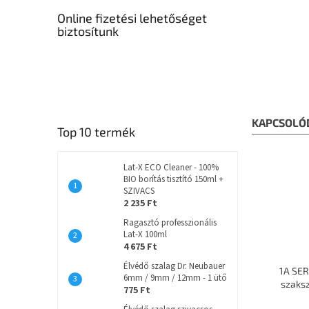
Online fizetési lehetőséget
biztosítunk
KAPCSOLÓ
Top 10 termék
Lat-X ECO Cleaner - 100%
BIO borítás tisztító 150ml +
SZIVACS
2 235 Ft
Ragasztó professzionális
Lat-X 100ml
4 675 Ft
Élvédő szalag Dr. Neubauer
1A SER
6mm / 9mm / 12mm - 1 ütő
szaks
775 Ft