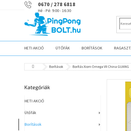
Ugrás
0670 / 278 6818
a
fő
tartalomhoz
HETI AKCIÓ
ÜTŐFÁK
BORÍTÁSOK
RAGASZTÁ
Kezdőlap
Borítások
Borítás Xiom Omega VII China GUANG
O
Kategóriák
Kategóriák
l
átugrása
d
a
HETI AKCIÓ
l
Ütőfák
s
ó
Borítások
p