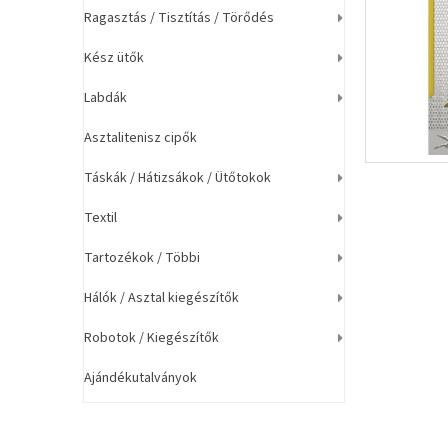
a
Ragasztás / Tisztítás / Törődés
n
e
Kész ütők
l
Labdák
Asztalitenisz cipők
Táskák / Hátizsákok / Ütőtokok
Textil
Tartozékok / Többi
Hálók / Asztal kiegészítők
Robotok / Kiegészítők
Ajándékutalványok