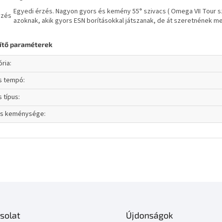
Egyedi érzés. Nagyon gyors és kemény 55° szivacs ( Omega VII Tour sz
yzés
azoknak, akik gyors ESN borításokkal játszanak, de át szeretnének me
ítő paraméterek
ória
:
ás tempó
:
s típus
:
cs keménysége
:
solat
Újdonságok