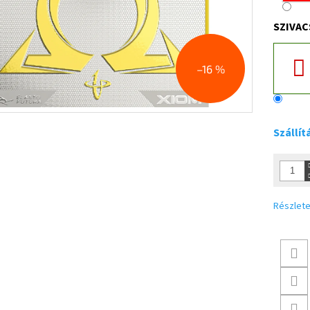
SZIVAC
–16 %
Szállít
Részlete