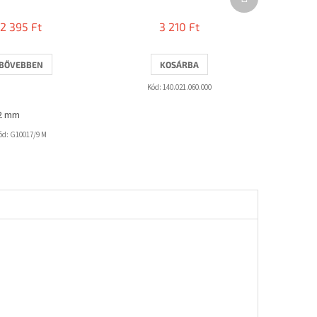
termék
termék
átlagos
2 395 Ft
3 210 Ft
értékelése
5-
ből
BŐVEBBEN
KOSÁRBA
3,0
csillag.
Kód:
140.021.060.000
2 mm
ód:
G10017/9 M