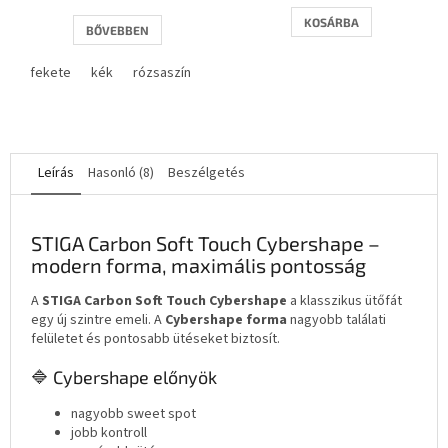
értékelése
5-
KOSÁRBA
BŐVEBBEN
ből
4,3
fekete
kék
rózsaszín
csillag.
Leírás
Hasonló (8)
Beszélgetés
STIGA Carbon Soft Touch Cybershape –
modern forma, maximális pontosság
A
STIGA Carbon Soft Touch Cybershape
a klasszikus ütőfát
egy új szintre emeli. A
Cybershape forma
nagyobb találati
felületet és pontosabb ütéseket biztosít.
🔷 Cybershape előnyök
nagyobb sweet spot
jobb kontroll