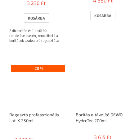
4 880 Ft
3 230 Ft
átlagos
értékelése
5-
KOSÁRBA
KOSÁRBA
ből
3,7
2 db borítás és 1 db ütőfa
csillag.
rendelése esetén, rendelhető a
borítások szakszerű ragasztása
–28 %
Ragasztó professzionális
Borítás eltávolító GEWO
Lat-X 250ml
HydroTec 200ml
A
termék
3 615 Ft