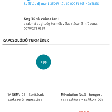
Szállítás díj már 1 350 Ft-tól. 60 000 Ft-tól INGYENES
Segítünk választani
szakmai segítség termék választásánál infóvonal:
0670/278 6818
KAPCSOLÓDÓ TERMÉKEK
Tipp
1A SERVICE - Borítások
REvolution No.3 - hengert
szakszerű ragasztása
ragasztásra + szilikon fólia
A
termék