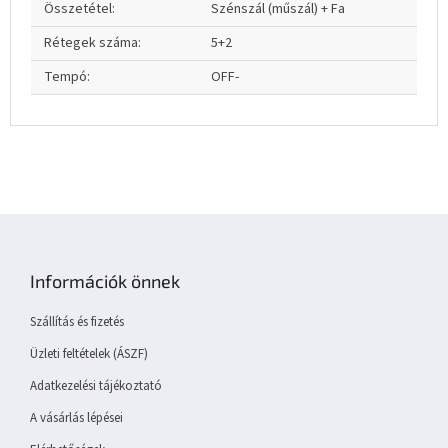
Összetétel
:
Szénszál (műszál) + Fa
Rétegek száma
:
5+2
Tempó
:
OFF-
L
á
b
Információk önnek
l
é
Szállítás és fizetés
c
Üzleti feltételek (ÁSZF)
Adatkezelési tájékoztató
A vásárlás lépései