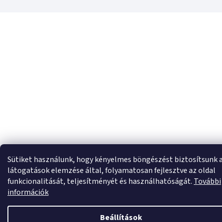
Sütiket használunk, hogy kényelmes böngészést biztosítsunk 
látogatások elemzése által, folyamatosan fejlesztve az oldal
funkcionalitását, teljesítményét és használhatóságát.
További
információk
Beállítások