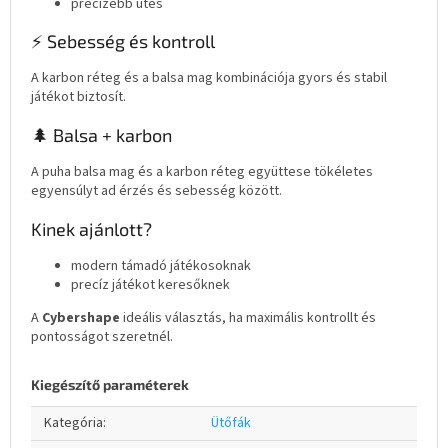
precízebb ütés
⚡ Sebesség és kontroll
A karbon réteg és a balsa mag kombinációja gyors és stabil
játékot biztosít.
🌲 Balsa + karbon
A puha balsa mag és a karbon réteg együttese tökéletes
egyensúlyt ad érzés és sebesség között.
Kinek ajánlott?
modern támadó játékosoknak
precíz játékot keresőknek
A
Cybershape
ideális választás, ha maximális kontrollt és
pontosságot szeretnél.
Kiegészítő paraméterek
Kategória
:
Ütőfák