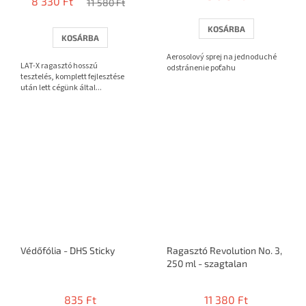
8 330 Ft
átlagos
11 580 Ft
értékelése
5-
KOSÁRBA
KOSÁRBA
ből
3,8
Aerosolový sprej na jednoduché
LAT-X ragasztó hosszú
csillag.
odstránenie poťahu
tesztelés, komplett fejlesztése
után lett cégünk által...
Védőfólia - DHS Sticky
Ragasztó Revolution No. 3,
250 ml - szagtalan
835 Ft
11 380 Ft