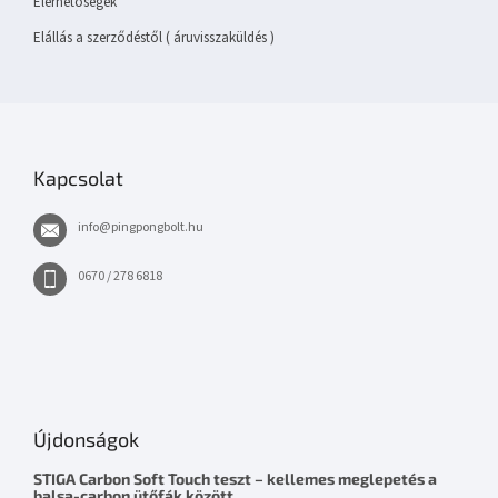
Elérhetőségek
Elállás a szerződéstől ( áruvisszaküldés )
Kapcsolat
info
@
pingpongbolt.hu
0670 / 278 6818
Újdonságok
STIGA Carbon Soft Touch teszt – kellemes meglepetés a
balsa-carbon ütőfák között