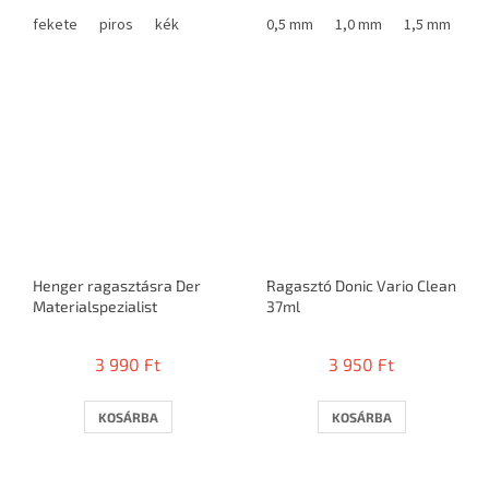
fekete
piros
kék
0,5 mm
1,0 mm
1,5 mm
1,
Henger ragasztásra Der
Ragasztó Donic Vario Clean
Materialspezialist
37ml
3 990 Ft
3 950 Ft
KOSÁRBA
KOSÁRBA