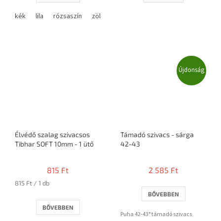
kék
lila
rózsaszín
zöld
Újdonság
Élvédő szalag szivacsos
Támadó szivacs - sárga
Tibhar SOFT 10mm - 1 ütő
42-43
815 Ft
2 585 Ft
Egységár:
815 Ft / 1 db
BŐVEBBEN
BŐVEBBEN
Puha 42-43° támadó szivacs