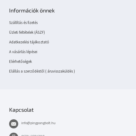
b
Információk önnek
l
é
Szállítás és fizetés
c
Üzleti feltételek (ÁSZF)
Adatkezelési tájékoztató
A vásárlás lépései
Elérhetőségek
Elállás a szerződéstől ( áruvisszaküldés )
Kapcsolat
info
@
pingpongbolt.hu