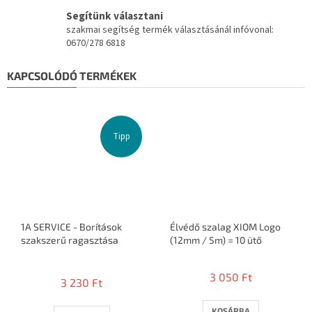
Segítünk választani
szakmai segítség termék választásánál infóvonal:
0670/278 6818
KAPCSOLÓDÓ TERMÉKEK
Tipp
1A SERVICE - Borítások
Élvédő szalag XIOM Logo
szakszerű ragasztása
(12mm / 5m) = 10 ütő
A
termék
3 050 Ft
3 230 Ft
átlagos
értékelése
5-
KOSÁRBA