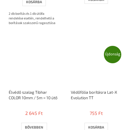
KOSÁRBA
ből
3,7
2 db borítás és 1 db ütőfa
csillag.
rendelése esetén, rendelhető a
borítások szakszerű ragasztása
Újdonság
Élvédő szalag Tibhar
Védőfólia borításra Lat-X
COLOR 10mm / 5m = 10 ütő
Evolution TT
2 645 Ft
755 Ft
BŐVEBBEN
KOSÁRBA