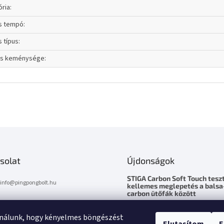
ória
:
ás tempó
:
s típus
:
cs keménysége
:
solat
Újdonságok
STIGA Carbon Soft Touch teszt
info
@
pingpongbolt.hu
kellemes meglepetés a balsa
carbon ütőfák között
0670 / 278 6818
2026.5.10
ználunk, hogy kényelmes böngészést
STIGA Carbon Soft Touch – kell