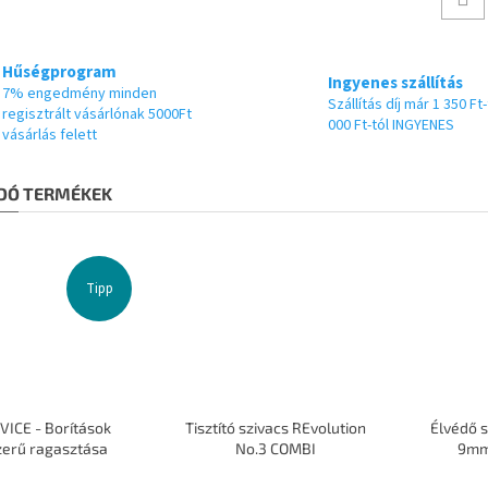
Hűségprogram
Ingyenes szállítás
7% engedmény minden
Szállítás díj már 1 350 Ft-
regisztrált vásárlónak 5000Ft
000 Ft-tól INGYENES
vásárlás felett
DÓ TERMÉKEK
Tipp
VICE - Borítások
Tisztító szivacs REvolution
Élvédő s
zerű ragasztása
No.3 COMBI
9mm 
A