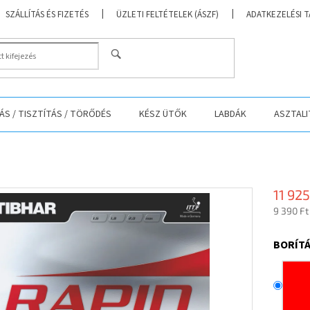
SZÁLLÍTÁS ÉS FIZETÉS
ÜZLETI FELTÉTELEK (ÁSZF)
ADATKEZELÉSI 
KERESÉS
S / TISZTÍTÁS / TÖRŐDÉS
KÉSZ ÜTŐK
LABDÁK
ASZTALI
11 925
9 390 Ft
Egységá
BORÍTÁ