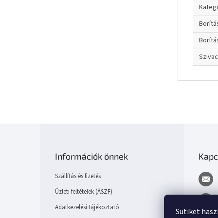
Kateg
Borít
Borítá
Sziva
L
á
b
Információk önnek
Kapc
l
é
Szállítás és fizetés
c
Üzleti feltételek (ÁSZF)
Adatkezelési tájékoztató
Sütiket has