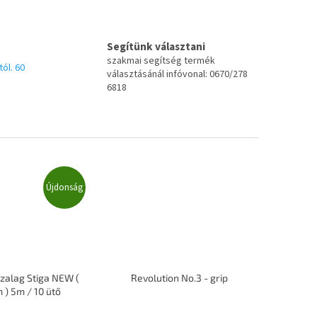
Segítünk választani
szakmai segítség termék
tól. 60
választásánál infóvonal: 0670/278
6818
Újdonság
zalag Stiga NEW (
Revolution No.3 - grip
) 5m / 10 ütő