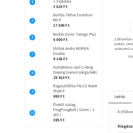
+ 3 labdára
3 620 Ft
Borítás Tibhar Evolution
MX-P
17 040 Ft
Borítás Donic Twingo Plus
6 000 Ft
2 db borítás
esetén, rend
Ütőtok Andro MORIVA
szakszerű r
Double
Kó
9 140 Ft
Asztalitenisz cipő Li-Ning
Dieying (narancssárga/kék)
28 410 Ft
Ragasztófólia FALCO Water
Sheet II
880 Ft
Leírás
Élvédő szalag
PingPongBolt ( 11mm / 1
A Ütőbor
ütő )
385 Ft
Kiegész