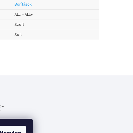
Borítások
ALL > ALL+
Szoft
Soft
 –
-
emes