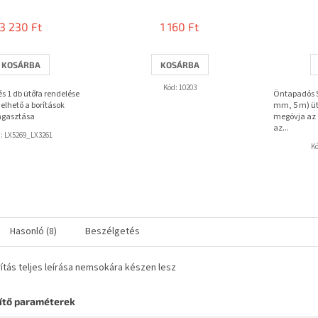
termék
átlagos
3 230 Ft
1 160 Ft
értékelése
5-
ből
KOSÁRBA
KOSÁRBA
3,7
csillag.
Kód:
10203
 és 1 db ütőfa rendelése
Öntapadós S
elhető a borítások
mm, 5 m) üt
agasztása
megóvja az a
az...
d:
LX5269_LX3261
K
Hasonló (8)
Beszélgetés
ítás teljes leírása nemsokára készen lesz
ítő paraméterek