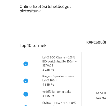
Online fizetési lehetőséget
biztosítunk
KAPCSOLÓ
Top 10 termék
Lat-X ECO Cleaner - 100%
BIO borítás tisztító 150ml +
SZIVACS
2 235 Ft
Ragasztó professzionális
Lat-X 100ml
4 675 Ft
Védőfólia - tok Nittaku
1A SER
1 505 Ft
szaks
Ütőtok TIBHAR "T" - 1 ütő