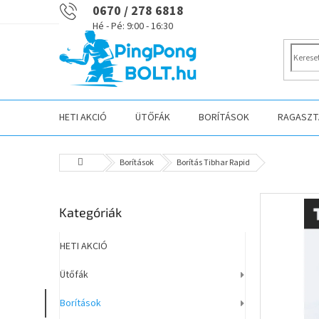
Ugrás
0670 / 278 6818
a
fő
tartalomhoz
HETI AKCIÓ
ÜTŐFÁK
BORÍTÁSOK
RAGASZTÁ
Kezdőlap
Borítások
Borítás Tibhar Rapid
O
Kategóriák
Kategóriák
l
átugrása
d
a
HETI AKCIÓ
l
Ütőfák
s
ó
Borítások
p