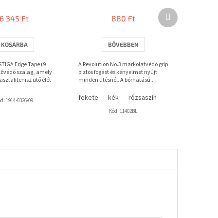
Következő
6 345 Ft
880 Ft
termék
KOSÁRBA
BŐVEBBEN
TIGA Edge Tape (9
A Revolution No.3 markolatvédő grip
ővédő szalag, amely
biztos fogást és kényelmet nyújt
sztalitenisz ütő élét
minden ütésnél. A bőrhatású...
fekete
kék
rózsaszín
ód:
1914-0326-09
Kód:
11402BL