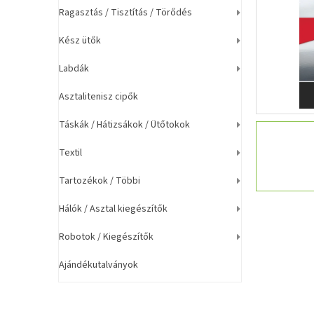
a
Ragasztás / Tisztítás / Törődés
n
e
Kész ütők
l
Labdák
Asztalitenisz cipők
Táskák / Hátizsákok / Ütőtokok
Textil
Tartozékok / Többi
Hálók / Asztal kiegészítők
Robotok / Kiegészítők
Ajándékutalványok