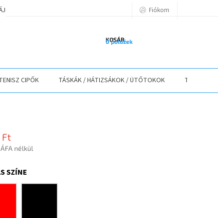
Fiókom
TÁJÉKOZTATÓ
A VÁSÁRLÁS LÉPÉSEI
ELÉRHETŐSÉGEK
ELÁLLÁS
KOSÁR
0 položek
TENISZ CIPŐK
TÁSKÁK / HÁTIZSÁKOK / ÜTŐTOKOK
TEXTIL
 Ft
 ÁFA nélkül
r:
S SZÍNE