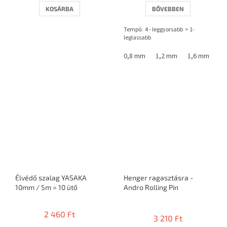
KOSÁRBA
BŐVEBBEN
Tempó: 4 - leggyorsabb > 1-
leglassabb
0,8 mm
1,2 mm
1,6 mm
Élvédő szalag YASAKA
Henger ragasztásra -
10mm / 5m = 10 ütő
Andro Rolling Pin
A
termék
2 460 Ft
3 210 Ft
átlagos