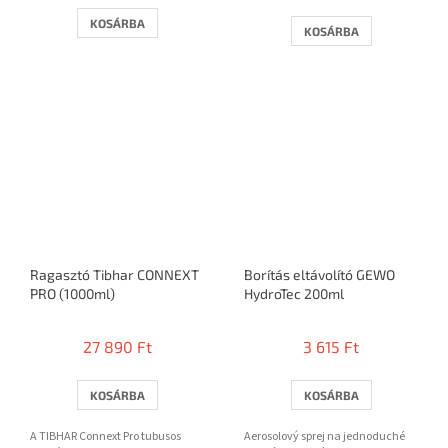
értékelése
5-
KOSÁRBA
KOSÁRBA
ből
3,0
csillag.
Ragasztó Tibhar CONNEXT
Borítás eltávolító GEWO
PRO (1000ml)
HydroTec 200ml
27 890 Ft
3 615 Ft
KOSÁRBA
KOSÁRBA
A TIBHAR Connext Pro tubusos
Aerosolový sprej na jednoduché