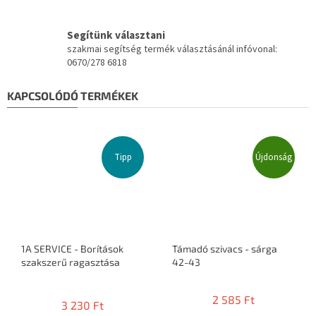
Segítünk választani
szakmai segítség termék választásánál infóvonal:
0670/278 6818
KAPCSOLÓDÓ TERMÉKEK
Tipp
Újdonság
1A SERVICE - Borítások
Támadó szivacs - sárga
szakszerű ragasztása
42-43
A
termék
2 585 Ft
3 230 Ft
átlagos