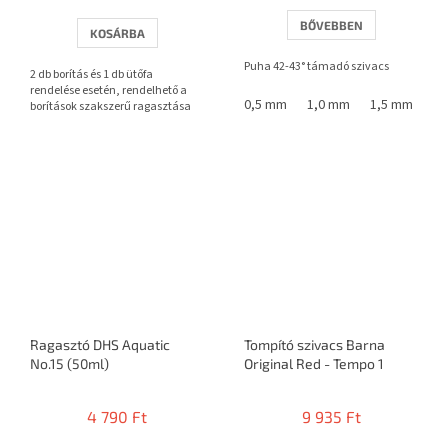
értékelése
5-
BŐVEBBEN
KOSÁRBA
ből
3,7
Puha 42-43° támadó szivacs
2 db borítás és 1 db ütőfa
csillag.
rendelése esetén, rendelhető a
0,5 mm
1,0 mm
1,5 mm
1,
borítások szakszerű ragasztása
Ragasztó DHS Aquatic
Tompító szivacs Barna
No.15 (50ml)
Original Red - Tempo 1
4 790 Ft
9 935 Ft