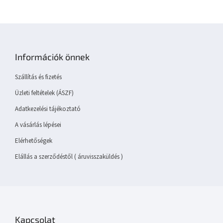
L
á
b
Információk önnek
l
é
Szállítás és fizetés
c
Üzleti feltételek (ÁSZF)
Adatkezelési tájékoztató
A vásárlás lépései
Elérhetőségek
Elállás a szerződéstől ( áruvisszaküldés )
Kapcsolat