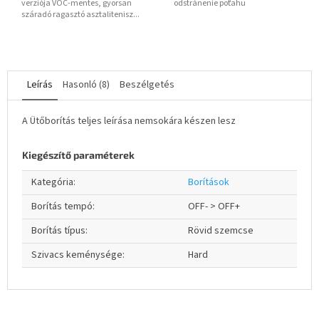
verziója VOC-mentes, gyorsan
odstránenie poťahu
száradó ragasztó asztalitenisz...
Leírás
Hasonló (8)
Beszélgetés
A Ütőborítás teljes leírása nemsokára készen lesz
Kiegészítő paraméterek
Kategória
:
Borítások
Borítás tempó
:
OFF- > OFF+
Borítás típus
:
Rövid szemcse
Szivacs keménysége
:
Hard