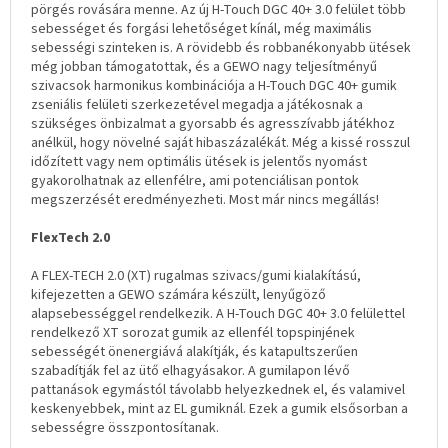
pörgés rovására menne. Az új H-Touch DGC 40+ 3.0 felület több
sebességet és forgási lehetőséget kínál, még maximális
sebességi szinteken is. A rövidebb és robbanékonyabb ütések
még jobban támogatottak, és a GEWO nagy teljesítményű
szivacsok harmonikus kombinációja a H-Touch DGC 40+ gumik
zseniális felületi szerkezetével megadja a játékosnak a
szükséges önbizalmat a gyorsabb és agresszívabb játékhoz
anélkül, hogy növelné saját hibaszázalékát. Még a kissé rosszul
időzített vagy nem optimális ütések is jelentős nyomást
gyakorolhatnak az ellenfélre, ami potenciálisan pontok
megszerzését eredményezheti. Most már nincs megállás!
FlexTech 2.0
A FLEX-TECH 2.0 (XT) rugalmas szivacs/gumi kialakítású,
kifejezetten a GEWO számára készült, lenyűgöző
alapsebességgel rendelkezik. A H-Touch DGC 40+ 3.0 felülettel
rendelkező XT sorozat gumik az ellenfél topspinjének
sebességét önenergiává alakítják, és katapultszerűen
szabadítják fel az ütő elhagyásakor. A gumilapon lévő
pattanások egymástól távolabb helyezkednek el, és valamivel
keskenyebbek, mint az EL gumiknál. Ezek a gumik elsősorban a
sebességre összpontosítanak.