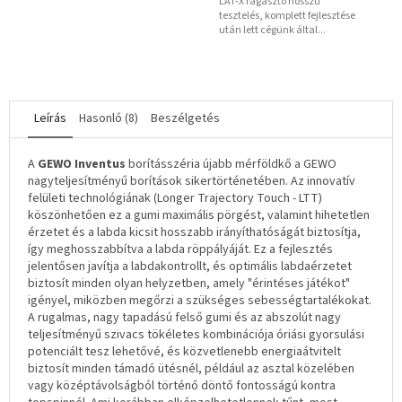
LAT-X ragasztó hosszú
csillag.
tesztelés, komplett fejlesztése
után lett cégünk által...
Leírás
Hasonló (8)
Beszélgetés
A
GEWO Inventus
borításszéria újabb mérföldkő a GEWO
nagyteljesítményű borítások sikertörténetében. Az innovatív
felületi technológiának (Longer Trajectory Touch - LTT)
köszönhetően ez a gumi maximális pörgést, valamint hihetetlen
érzetet és a labda kicsit hosszabb irányíthatóságát biztosítja,
így meghosszabbítva a labda röppályáját. Ez a fejlesztés
jelentősen javítja a labdakontrollt, és optimális labdaérzetet
biztosít minden olyan helyzetben, amely "érintéses játékot"
igényel, miközben megőrzi a szükséges sebességtartalékokat.
A rugalmas, nagy tapadású felső gumi és az abszolút nagy
teljesítményű szivacs tökéletes kombinációja óriási gyorsulási
potenciált tesz lehetővé, és közvetlenebb energiaátvitelt
biztosít minden támadó ütésnél, például az asztal közelében
vagy középtávolságból történő döntő fontosságú kontra