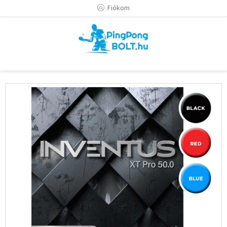
Ugrás
Fiókom
a
fő
tartalomhoz