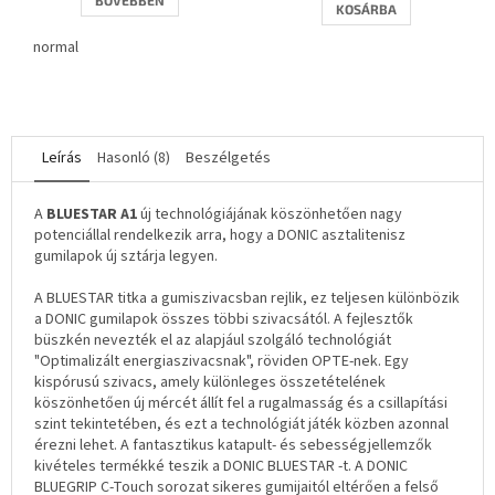
5-
BŐVEBBEN
KOSÁRBA
ből
3,0
normal
csillag.
Leírás
Hasonló (8)
Beszélgetés
A
BLUESTAR A1
új technológiájának köszönhetően nagy
potenciállal rendelkezik arra, hogy a DONIC asztalitenisz
gumilapok új sztárja legyen.
A BLUESTAR titka a gumiszivacsban rejlik, ez teljesen különbözik
a DONIC gumilapok összes többi szivacsától. A fejlesztők
büszkén nevezték el az alapjául szolgáló technológiát
"Optimalizált energiaszivacsnak", röviden OPTE-nek. Egy
kispórusú szivacs, amely különleges összetételének
köszönhetően új mércét állít fel a rugalmasság és a csillapítási
szint tekintetében, és ezt a technológiát játék közben azonnal
érezni lehet. A fantasztikus katapult- és sebességjellemzők
kivételes termékké teszik a DONIC BLUESTAR -t. A DONIC
BLUEGRIP C-Touch sorozat sikeres gumijaitól eltérően a felső