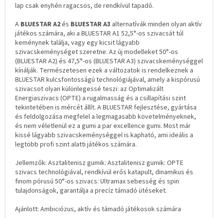
lap csak enyhén ragacsos, de rendkívül tapadó.
A
BLUESTAR A2
és
BLUESTAR A3
alternatívák minden olyan aktív
játékos számára, aki a BLUESTAR A1 52,5°-os szivacsát túl
keménynek találja, vagy egy kicsit lágyabb
szivacskeménységet szeretne. Az új modelleket 50°-os
(BLUESTAR A2) és 47,5°-os (BLUESTAR A3) szivacskeménységgel
kínálják. Természetesen ezek a változatok is rendelkeznek a
BLUESTAR kulcsfontosságú technológiájával, amely a kispórusú
szivacsot olyan különlegessé teszi: az Optimalizált
Energiaszivacs (OPTE) a rugalmasság és a csillapítási szint
tekintetében is mércét állít. A BLUESTAR fejlesztése, gyártása
és feldolgozása megfelel a legmagasabb követelményeknek,
és nem véletlenül ez a gumi a par excellence gumi. Most már
kissé lágyabb szivacskeménységgel is kapható, ami ideális a
legtöbb profi szint alatti játékos számára.
Jellemzők: Asztalitenisz gumik: Asztalitenisz gumik: OPTE
szivacs technológiával, rendkívül erős katapult, dinamikus és
finom pórusú 50°-os szivacs: Ultramax sebesség és spin
tulajdonságok, garantálja a precíz támadó ütéseket.
Ajánlott: Ambiciózus, aktív és támadó játékosok számára