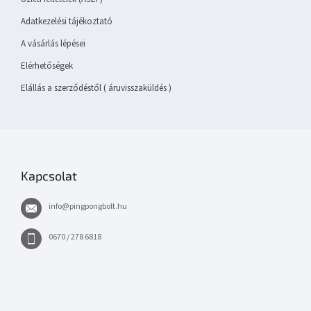
Adatkezelési tájékoztató
A vásárlás lépései
Elérhetőségek
Elállás a szerződéstől ( áruvisszaküldés )
Kapcsolat
info
@
pingpongbolt.hu
0670 / 278 6818