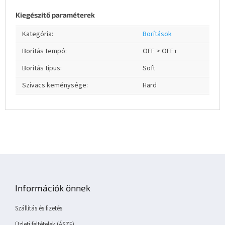
Kiegészítő paraméterek
Kategória
:
Borítások
Borítás tempó
:
OFF > OFF+
Borítás típus
:
Soft
Szivacs keménysége
:
Hard
L
á
b
Információk önnek
l
é
Szállítás és fizetés
c
Üzleti feltételek (ÁSZF)