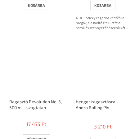
KOSÁRBA
KOSÁRBA
A DHS Sticky ragadós védőfólia
megóvja a borítás felületét a
portól és szennyeződésektől két...
Ragasztó Revolution No. 3,
Henger ragasztásra -
500 ml - szagtalan
Andro Rolling Pin
A
termék
17 475 Ft
3 210 Ft
átlagos
értékelése