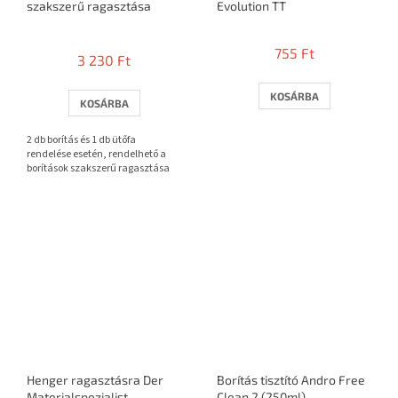
szakszerű ragasztása
Evolution TT
A
termék
755 Ft
3 230 Ft
átlagos
értékelése
5-
KOSÁRBA
KOSÁRBA
ből
3,7
2 db borítás és 1 db ütőfa
csillag.
rendelése esetén, rendelhető a
borítások szakszerű ragasztása
Henger ragasztásra Der
Borítás tisztító Andro Free
Materialspezialist
Clean 2 (250ml)