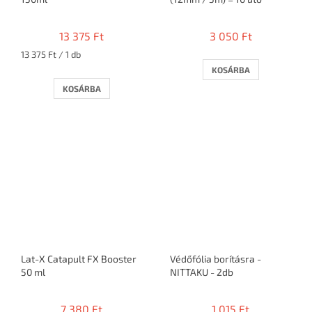
13 375 Ft
3 050 Ft
Egységár:
13 375 Ft / 1 db
KOSÁRBA
KOSÁRBA
Lat-X Catapult FX Booster
Védőfólia borításra -
50 ml
NITTAKU - 2db
7 380 Ft
1 015 Ft