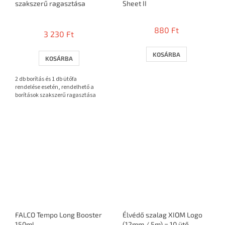
szakszerű ragasztása
Sheet II
A
termék
880 Ft
3 230 Ft
átlagos
értékelése
5-
KOSÁRBA
KOSÁRBA
ből
3,7
2 db borítás és 1 db ütőfa
csillag.
rendelése esetén, rendelhető a
borítások szakszerű ragasztása
FALCO Tempo Long Booster
Élvédő szalag XIOM Logo
150ml
(12mm / 5m) = 10 ütő