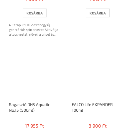
KOSÁRBA
KOSÁRBA
A Catapult FX Booster egy új
generációs spin booster. Aktiválja
a topsheetet, növeli a gripet és...
Ragasztó DHS Aquatic
FALCO Life EXPANDER
No.15 (500ml)
100ml
17 955 Ft
8 900 Ft