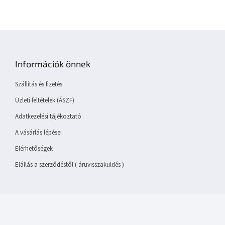
L
á
b
Információk önnek
l
é
Szállítás és fizetés
c
Üzleti feltételek (ÁSZF)
Adatkezelési tájékoztató
A vásárlás lépései
Elérhetőségek
Elállás a szerződéstől ( áruvisszaküldés )