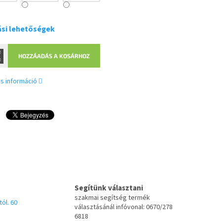
ási lehetőségek
HOZZÁADÁS A KOSÁRHOZ
s információ
Segítünk választani
szakmai segítség termék
tól. 60
választásánál infóvonal: 0670/278
6818