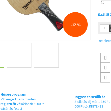
Szállít
–12 %
Részlete
Hűségprogram
Ingyenes szállítás
7% engedmény minden
Szállítás díj már 1 350 Ft-
regisztrált vásárlónak 5000Ft
000 Ft-tól INGYENES
vásárlás felett