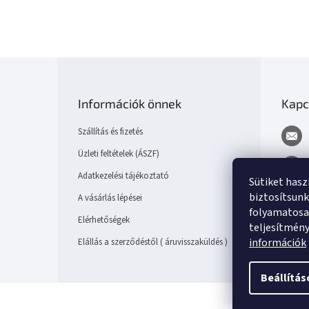
L
á
b
Információk önnek
Kapc
l
é
Szállítás és fizetés
c
Üzleti feltételek (ÁSZF)
Adatkezelési tájékoztató
Sütiket has
biztosítsunk
A vásárlás lépései
folyamatosan
Elérhetőségek
teljesítmén
információk
Elállás a szerződéstől ( áruvisszaküldés )
Beállítás