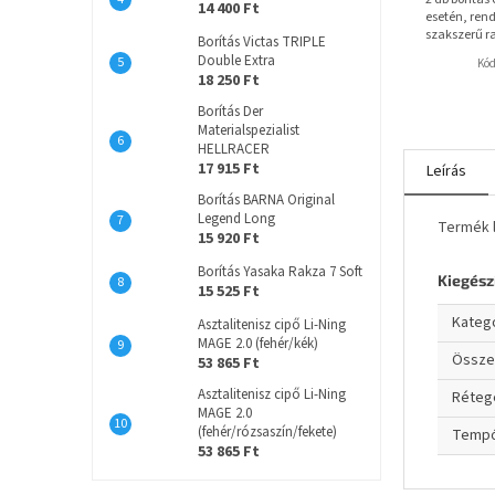
14 400 Ft
esetén, rend
szakszerű r
Borítás Victas TRIPLE
Double Extra
Kó
18 250 Ft
Borítás Der
Materialspezialist
HELLRACER
17 915 Ft
Leírás
Borítás BARNA Original
Legend Long
Termék l
15 920 Ft
Borítás Yasaka Rakza 7 Soft
Kiegész
15 525 Ft
Kateg
Asztalitenisz cipő Li-Ning
MAGE 2.0 (fehér/kék)
Össze
53 865 Ft
Asztalitenisz cipő Li-Ning
Réteg
MAGE 2.0
(fehér/rózsaszín/fekete)
Temp
53 865 Ft