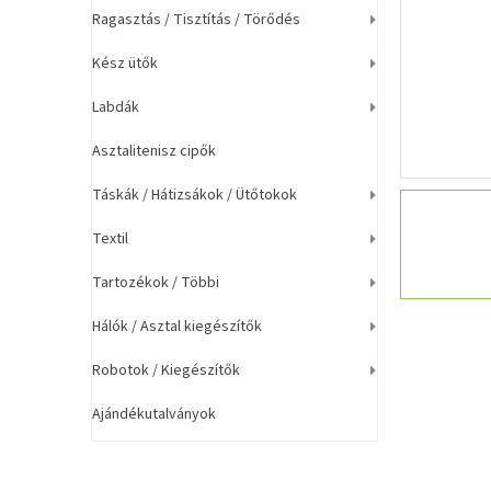
a
Ragasztás / Tisztítás / Törődés
n
e
Kész ütők
l
Labdák
Asztalitenisz cipők
Táskák / Hátizsákok / Ütőtokok
Textil
Tartozékok / Többi
Hálók / Asztal kiegészítők
Robotok / Kiegészítők
Ajándékutalványok