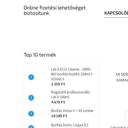
Online fizetési lehetőséget
biztosítunk
KAPCSOLÓ
Top 10 termék
Lat-X ECO Cleaner - 100%
BIO borítás tisztító 150ml +
1A SER
SZIVACS
szaks
2 235 Ft
Ragasztó professzionális
Lat-X 100ml
4 675 Ft
Borítás Victas V > 01 Limber
14 185 Ft
Borítás Donic Coppa E2
2 db borítás