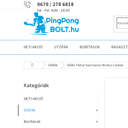
Ugrás
0670 / 278 6818
a
fő
tartalomhoz
HETI AKCIÓ
ÜTŐFÁK
BORÍTÁSOK
RAGASZTÁ
Kezdőlap
Ütőfák
Ütőfa Tibhar Samsonov Stratus Carbon
O
Kategóriák
Kategóriák
l
átugrása
d
a
HETI AKCIÓ
l
Ütőfák
s
ó
Borítások
p