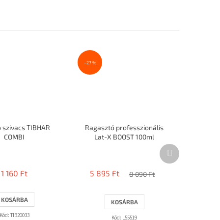
–27 %
tó szivacs TIBHAR
Ragasztó professzionális
COMBI
Lat-X BOOST 100ml
Következő
A
termék
termék
átlagos
1 160 Ft
5 895 Ft
8 090 Ft
értékelése
5-
ből
KOSÁRBA
KOSÁRBA
3,5
csillag.
Kód:
TIB20033
Kód:
L55519