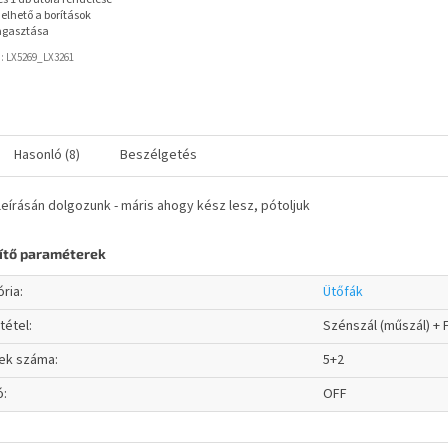
elhető a borítások
agasztása
d:
LX5269_LX3261
Hasonló (8)
Beszélgetés
eírásán dolgozunk - máris ahogy kész lesz, pótoljuk
ítő paraméterek
ória
:
Ütőfák
tétel
:
Szénszál (műszál) + 
ek száma
:
5+2
ó
:
OFF