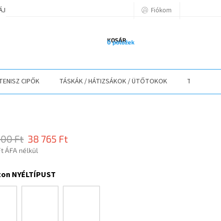
Fiókom
TÁJÉKOZTATÓ
A VÁSÁRLÁS LÉPÉSEI
ELÉRHETŐSÉGEK
ELÁLLÁS
KOSÁR
0 položek
TENISZ CIPŐK
TÁSKÁK / HÁTIZSÁKOK / ÜTŐTOKOK
TEXTIL
300 Ft
38 765 Ft
t ÁFA nélkül
r:
zon NYÉLTÍPUST