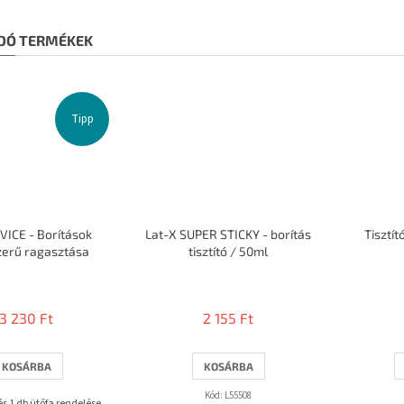
DÓ TERMÉKEK
Tipp
VICE - Borítások
Lat-X SUPER STICKY - borítás
Tisztí
zerű ragasztása
tisztító / 50ml
A
termék
átlagos
3 230 Ft
2 155 Ft
értékelése
5-
ből
KOSÁRBA
KOSÁRBA
3,7
csillag.
Kód:
L55508
 és 1 db ütőfa rendelése