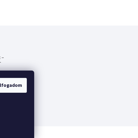
 –
-
emes
lfogadom
fák
lt a