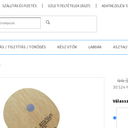
SZÁLLÍTÁS ÉS FIZETÉS
ÜZLETI FELTÉTELEK (ÁSZF)
ADATKEZELÉSI 
KERESÉS
S / TISZTÍTÁS / TÖRŐDÉS
KÉSZ ÜTŐK
LABDÁK
ASZTALI
44 
30 524 F
Egységá
Válass