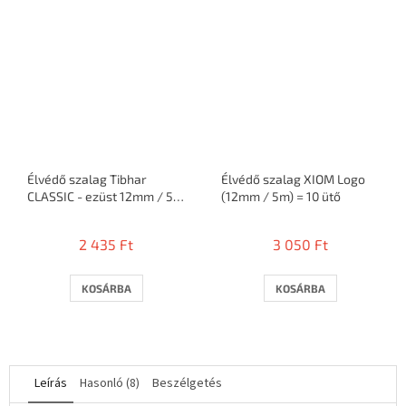
csillag.
Élvédő szalag Tibhar
Élvédő szalag XIOM Logo
CLASSIC - ezüst 12mm / 5m
(12mm / 5m) = 10 ütő
= 10 ütő
2 435 Ft
3 050 Ft
KOSÁRBA
KOSÁRBA
Leírás
Hasonló (8)
Beszélgetés