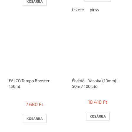
KOSÁRBA
ből
3,5
fekete
piros
csillag.
FALCO Tempo Booster
Élvédő - Yasaka (10mm) -
150ml
50m / 100 ütő
A
termék
10 410 Ft
7 680 Ft
átlagos
értékelése
5-
KOSÁRBA
KOSÁRBA
ből
3,2