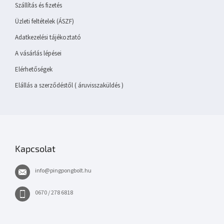
é
Szállítás és fizetés
c
Üzleti feltételek (ÁSZF)
Adatkezelési tájékoztató
A vásárlás lépései
Elérhetőségek
Elállás a szerződéstől ( áruvisszaküldés )
Kapcsolat
info
@
pingpongbolt.hu
0670 / 278 6818