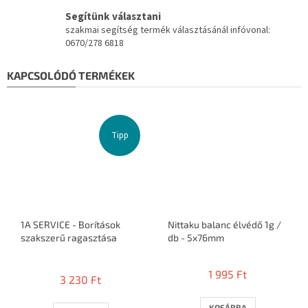
Segítünk választani
szakmai segítség termék választásánál infóvonal:
0670/278 6818
KAPCSOLÓDÓ TERMÉKEK
Tipp
1A SERVICE - Borítások
Nittaku balanc élvédő 1g /
szakszerű ragasztása
db - 5x76mm
A
termék
1 995 Ft
3 230 Ft
átlagos
értékelése
5-
KOSÁRBA