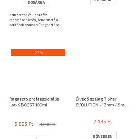
KOSÁRBA
ből
3,7
2 db borítás és 1 db ütőfa
csillag.
rendelése esetén, rendelhető a
borítások szakszerű ragasztása
–27 %
Ragasztó professzionális
Élvédő szalag Tibhar
Lat-X BOOST 100ml
EVOLUTION - 12mm / 5m =
10 ütő
A
termék
2 435 Ft
5 895 Ft
átlagos
8 090 Ft
értékelése
5-
BŐVEBBEN