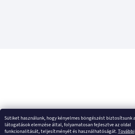
Sütiket használunk, hogy kényelmes böngészést biztosítsunk 
látogatások elemzése által, folyamatosan fejlesztve az oldal
funkcionalitását, teljesítményét és használhatóságát.
További