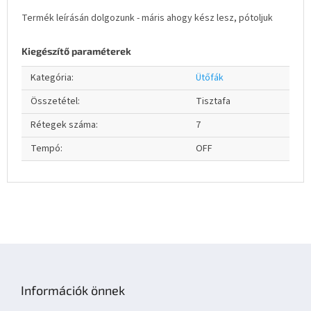
Termék leírásán dolgozunk - máris ahogy kész lesz, pótoljuk
Kiegészítő paraméterek
Kategória
:
Ütőfák
Összetétel
:
Tisztafa
Rétegek száma
:
7
Tempó
:
OFF
L
á
b
Információk önnek
l