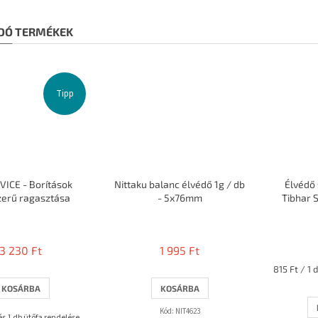
DÓ TERMÉKEK
Tipp
VICE - Borítások
Nittaku balanc élvédő 1g / db
Élvédő 
zerű ragasztása
- 5x76mm
Tibhar 
A
termék
átlagos
3 230 Ft
1 995 Ft
értékelése
Egységár:
5-
815 Ft / 1 
ből
KOSÁRBA
KOSÁRBA
3,7
csillag.
Kód:
NIT4623
 és 1 db ütőfa rendelése