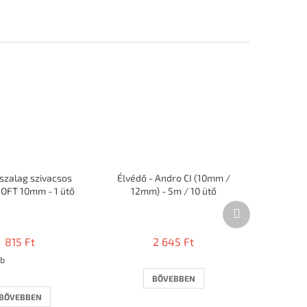
szalag szivacsos
Élvédő - Andro CI (10mm /
SOFT 10mm - 1 ütő
12mm) - 5m / 10 ütő
Következő
A
termék
termék
átlagos
815 Ft
2 645 Ft
értékelése
db
5-
ből
BŐVEBBEN
2,7
BŐVEBBEN
csillag.