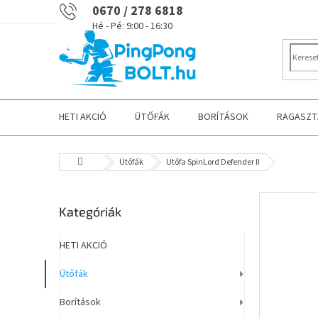
Ugrás
0670 / 278 6818
a
fő
tartalomhoz
HETI AKCIÓ
ÜTŐFÁK
BORÍTÁSOK
RAGASZTÁ
Kezdőlap
Ütőfák
Ütőfa SpinLord Defender II
O
Kategóriák
Kategóriák
l
átugrása
d
a
HETI AKCIÓ
l
Ütőfák
s
ó
Borítások
p