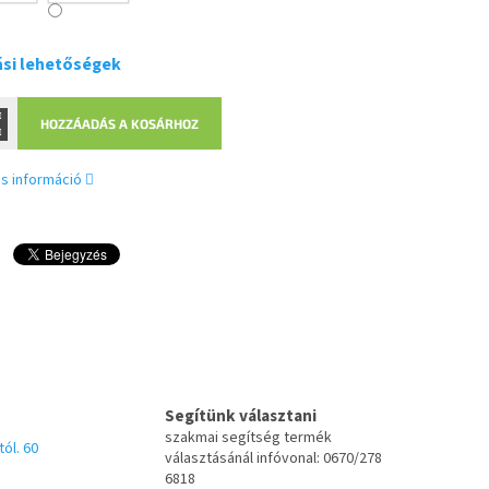
ási lehetőségek
HOZZÁADÁS A KOSÁRHOZ
s információ
Segítünk választani
szakmai segítség termék
tól. 60
választásánál infóvonal: 0670/278
6818