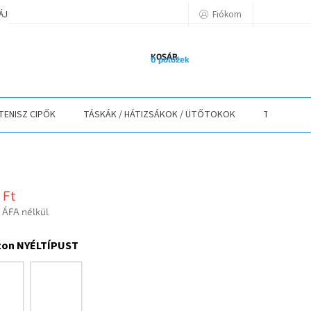
Fiókom
TÁJÉKOZTATÓ
A VÁSÁRLÁS LÉPÉSEI
ELÉRHETŐSÉGEK
ELÁLLÁS
KOSÁR
0 položek
TENISZ CIPŐK
TÁSKÁK / HÁTIZSÁKOK / ÜTŐTOKOK
TEXTIL
 Ft
 ÁFA nélkül
r:
zon NYÉLTÍPUST