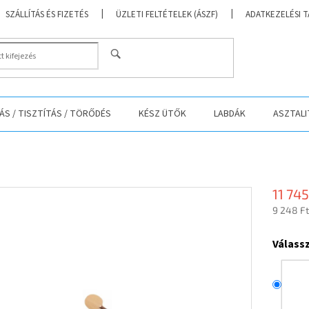
SZÁLLÍTÁS ÉS FIZETÉS
ÜZLETI FELTÉTELEK (ÁSZF)
ADATKEZELÉSI 
KERESÉS
S / TISZTÍTÁS / TÖRŐDÉS
KÉSZ ÜTŐK
LABDÁK
ASZTALI
11 745
9 248 Ft
Egységá
Válass