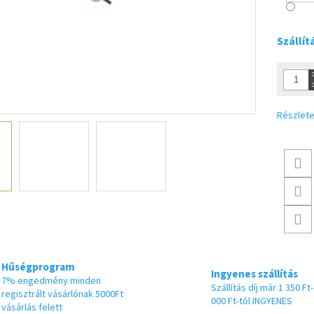
Szállít
Részlete
Hűségprogram
Ingyenes szállítás
7% engedmény minden
Szállítás díj már 1 350 Ft-
regisztrált vásárlónak 5000Ft
000 Ft-tól INGYENES
vásárlás felett