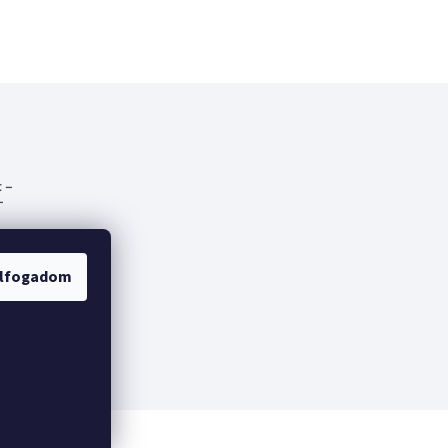
 –
-
emes
lfogadom
fák
lt a