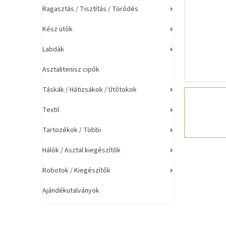
a
Ragasztás / Tisztítás / Törődés
n
e
Kész ütők
l
Labdák
Asztalitenisz cipők
Táskák / Hátizsákok / Ütőtokok
Textil
Tartozékok / Többi
Hálók / Asztal kiegészítők
Robotok / Kiegészítők
Ajándékutalványok