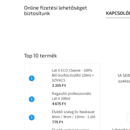
Online fizetési lehetőséget
biztosítunk
KAPCSOLÓ
Top 10 termék
Lat-X ECO Cleaner - 100%
BIO borítás tisztító 150ml +
1A SER
SZIVACS
szaks
2 235 Ft
Ragasztó professzionális
Lat-X 100ml
4 675 Ft
Élvédő szalag Dr. Neubauer
6mm / 9mm / 12mm - 1 ütő
775 Ft
2 db borítás