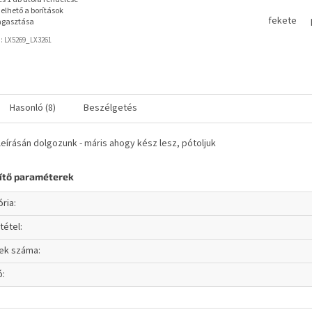
elhető a borítások
fekete
agasztása
d:
LX5269_LX3261
Hasonló (8)
Beszélgetés
eírásán dolgozunk - máris ahogy kész lesz, pótoljuk
ítő paraméterek
ória
:
tétel
:
ek száma
:
ó
: