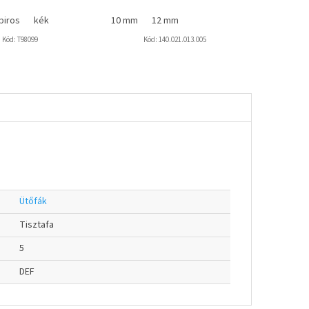
piros
kék
10 mm
12 mm
Kód:
T98099
Kód:
140.021.013.005
Ütőfák
Tisztafa
5
DEF