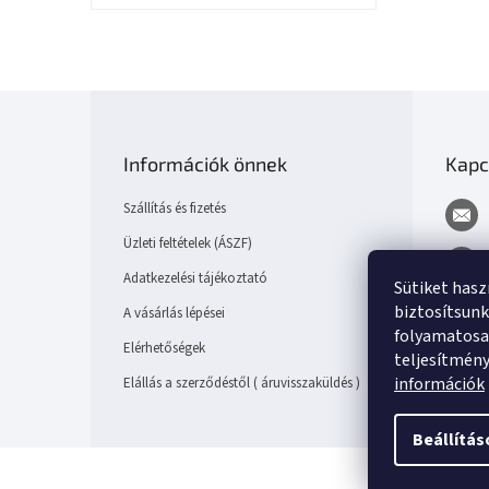
L
á
b
Információk önnek
Kapc
l
é
Szállítás és fizetés
c
Üzleti feltételek (ÁSZF)
Adatkezelési tájékoztató
Sütiket has
biztosítsunk
A vásárlás lépései
folyamatosan
Elérhetőségek
teljesítmén
információk
Elállás a szerződéstől ( áruvisszaküldés )
Beállítás