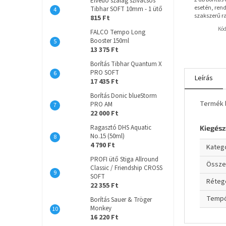
Élvédő szalag szivacsos
esetén, rend
Tibhar SOFT 10mm - 1 ütő
szakszerű r
815 Ft
Kó
FALCO Tempo Long
Booster 150ml
13 375 Ft
Borítás Tibhar Quantum X
PRO SOFT
Leírás
17 435 Ft
Borítás Donic blueStorm
Termék l
PRO AM
22 000 Ft
Ragasztó DHS Aquatic
Kiegész
No.15 (50ml)
4 790 Ft
Kateg
PROFI ütő Stiga Allround
Össze
Classic / Friendship CROSS
SOFT
Réteg
22 355 Ft
Temp
Borítás Sauer & Tröger
Monkey
16 220 Ft