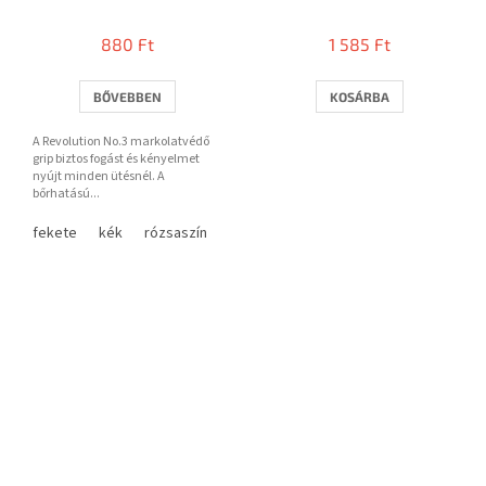
880 Ft
1 585 Ft
BŐVEBBEN
KOSÁRBA
A Revolution No.3 markolatvédő
grip biztos fogást és kényelmet
nyújt minden ütésnél. A
bőrhatású...
fekete
kék
rózsaszín