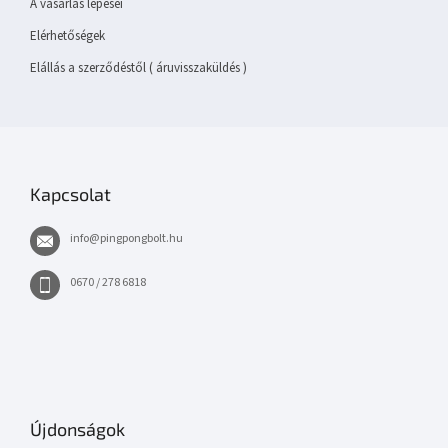
A vásárlás lépései
Elérhetőségek
Elállás a szerződéstől ( áruvisszaküldés )
Kapcsolat
info
@
pingpongbolt.hu
0670 / 278 6818
Újdonságok