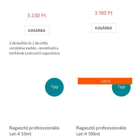
)
A
termék
3 190 Ft
3 230 Ft
átlagos
értékelése
5-
KOSÁRBA
KOSÁRBA
ből
3,7
2 db borítás és 1 db ütőfa
csillag.
rendelése esetén, rendelhető a
borítások szakszerű ragasztása
–28 %
Tipp
Tipp
Ragasztó professzionális
Ragasztó professzionális
Lat-X 50ml
Lat-X 100ml