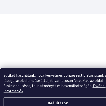
Sütiket használunk, hogy kényelmes böngészést biztosítsunk 
látogatások elemzése által, folyamatosan fejlesztve az oldal
funkcionalitását, teljesítményét és használhatóságát.
További
információk
Beállítások