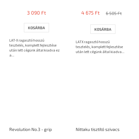
A
A
termék
termék
3 090 Ft
4 675 Ft
átlagos
átlagos
6 505 Ft
értékelése
értékelése
5-
5-
KOSÁRBA
KOSÁRBA
ből
ből
3,7
3,7
LAT-X ragasztó hosszú
LATX ragasztó hosszú
csillag.
csillag.
tesztelés, komplett fejlesztése
tesztelés, komplett fejlesztése
után lett cégünk által kiadva ez
után lett cégünk által kiadva...
a...
Revolution No.3 - grip
Nittaku tisztító szivacs