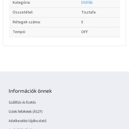
Kategória
:
Ütőfák
Összetétel
:
Tisztafa
Rétegek száma
:
5
Tempó
:
OFF
L
á
b
Információk önnek
l
é
Szállítás és fizetés
c
Üzleti feltételek (ÁSZF)
Adatkezelési tájékoztató