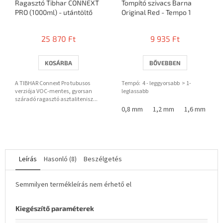
Ragasztó Tibhar CONNEXT
Tompító szivacs Barna
PRO (1000ml) - utántöltő
Original Red - Tempo 1
25 870 Ft
9 935 Ft
KOSÁRBA
BŐVEBBEN
A TIBHAR Connext Pro tubusos
Tempó: 4 - leggyorsabb > 1-
verziója VOC-mentes, gyorsan
leglassabb
száradó ragasztó asztalitenisz...
0,8 mm
1,2 mm
1,6 mm
Leírás
Hasonló (8)
Beszélgetés
Semmilyen termékleírás nem érhető el
Kiegészítő paraméterek