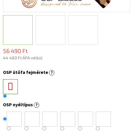
56 490 Ft
44 480 Ft ÁFA nélkül
Egységár:
OSP ütőfa fejmérete
?
OSP nyéltípus
?