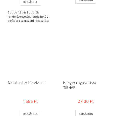
KOSÁRBA
ből
3,7
2 db borítás és 1 db ütőfa
csillag.
rendelése esetén, rendelhető a
borítások szakszerű ragasztása
Nittaku tisztító szivacs
Henger ragasztásra
TIBHAR
1 585 Ft
2 400 Ft
KOSÁRBA
KOSÁRBA