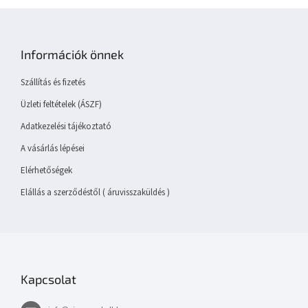
L
á
b
Információk önnek
l
é
Szállítás és fizetés
c
Üzleti feltételek (ÁSZF)
Adatkezelési tájékoztató
A vásárlás lépései
Elérhetőségek
Elállás a szerződéstől ( áruvisszaküldés )
Kapcsolat