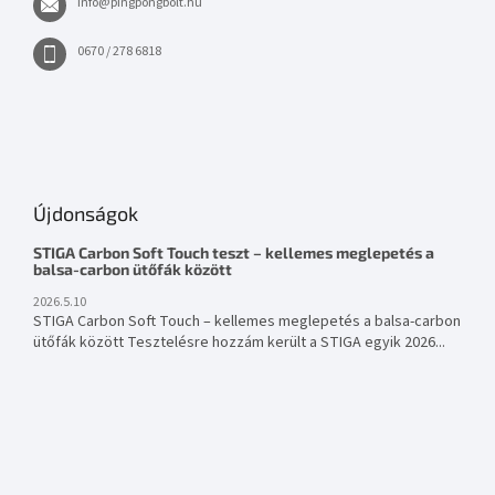
info
@
pingpongbolt.hu
0670 / 278 6818
Újdonságok
STIGA Carbon Soft Touch teszt – kellemes meglepetés a
balsa-carbon ütőfák között
2026.5.10
STIGA Carbon Soft Touch – kellemes meglepetés a balsa-carbon
ütőfák között Tesztelésre hozzám került a STIGA egyik 2026...