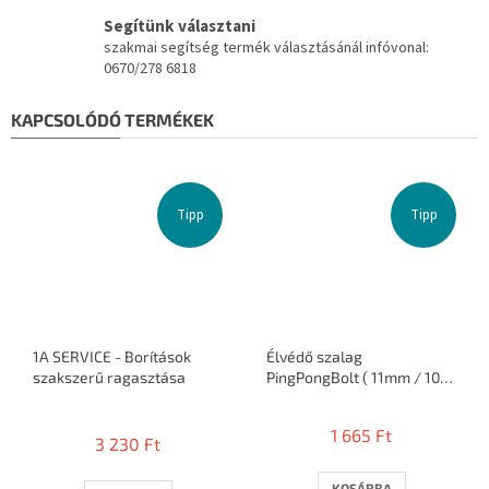
Segítünk választani
szakmai segítség termék választásánál infóvonal:
0670/278 6818
KAPCSOLÓDÓ TERMÉKEK
Tipp
Tipp
1A SERVICE - Borítások
Élvédő szalag
szakszerű ragasztása
PingPongBolt ( 11mm / 10
ütő )
A
termék
1 665 Ft
3 230 Ft
átlagos
értékelése
5-
KOSÁRBA