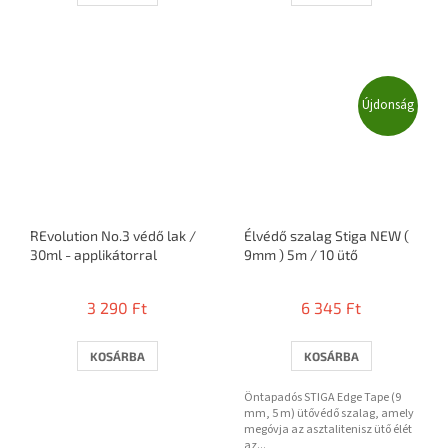
Újdonság
REvolution No.3 védő lak /
Élvédő szalag Stiga NEW (
30ml - applikátorral
9mm ) 5m / 10 ütő
3 290 Ft
6 345 Ft
KOSÁRBA
KOSÁRBA
Öntapadós STIGA Edge Tape (9
mm, 5 m) ütővédő szalag, amely
megóvja az asztalitenisz ütő élét
az...