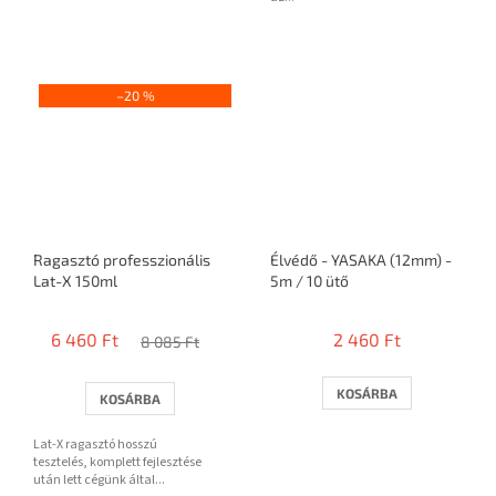
–20 %
Ragasztó professzionális
Élvédő - YASAKA (12mm) -
Lat-X 150ml
5m / 10 ütő
6 460 Ft
2 460 Ft
8 085 Ft
KOSÁRBA
KOSÁRBA
Lat-X ragasztó hosszú
tesztelés, komplett fejlesztése
után lett cégünk által...