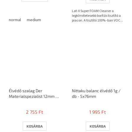
Lat-X Super FOAM Cleaner a
legkíméletesebb borítás tisztító a
normal
medium
piacon. A tisztító 100% -ban VOC...
Élvédő szalag Der
Nittaku balanc élvédő 1g /
Materialspezialist 12mm /
db - 5x76mm
5m = 10 ütő
2 755 Ft
1 995 Ft
KOSÁRBA
KOSÁRBA