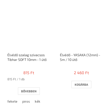
Élvédő szalag szivacsos
Élvédő - YASAKA (12mm) -
Tibhar SOFT 10mm - 1 ütő
5m / 10 ütő
815 Ft
2 460 Ft
Egységár:
815 Ft / 1 db
KOSÁRBA
BŐVEBBEN
fekete
piros
kék