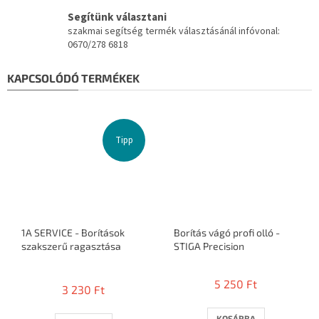
Segítünk választani
szakmai segítség termék választásánál infóvonal:
0670/278 6818
KAPCSOLÓDÓ TERMÉKEK
Tipp
1A SERVICE - Borítások
Borítás vágó profi olló -
szakszerű ragasztása
STIGA Precision
A
termék
5 250 Ft
3 230 Ft
átlagos
értékelése
5-
KOSÁRBA