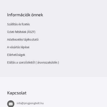
L
á
b
Információk önnek
l
é
Szállítás és fizetés
c
Üzleti feltételek (ÁSZF)
Adatkezelési tájékoztató
A vásárlás lépései
Elérhetőségek
Elállás a szerződéstől ( áruvisszaküldés )
Kapcsolat
info
@
pingpongbolt.hu