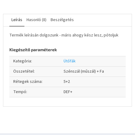
Leírás
Hasonló (8)
Beszélgetés
Termék leírásán dolgozunk - máris ahogy kész lesz, pótoljuk
Kiegészítő paraméterek
Kategória
:
Ütőfák
Összetétel
:
Szénszál (műszál) + Fa
Rétegek száma
:
5+2
Tempó
:
DEF+