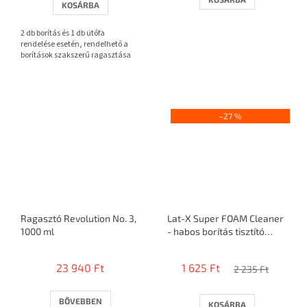
KOSÁRBA
ből
3,7
2 db borítás és 1 db ütőfa
csillag.
rendelése esetén, rendelhető a
borítások szakszerű ragasztása
–27 %
Ragasztó Revolution No. 3,
Lat-X Super FOAM Cleaner
1000 ml
- habos borítás tisztító
50ml
23 940 Ft
1 625 Ft
2 235 Ft
BŐVEBBEN
KOSÁRBA