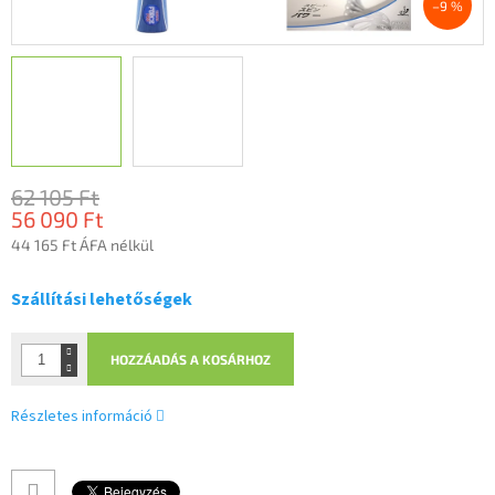
–9 %
62 105 Ft
56 090 Ft
44 165 Ft ÁFA nélkül
Egységár:
Szállítási lehetőségek
HOZZÁADÁS A KOSÁRHOZ
Részletes információ