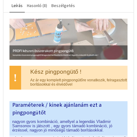
Leírás
Hasonló (8)
Beszélgetés
Kész pingpongütő !
!
Az ár egy komplett pingpongütőre vonatkozik, felragasztott
borításokkal és élvédővel
Paraméterek / kinek ajánlanám ezt a
pingpongütőt
nagyon gyors kombináció, amellyel a legendás Vladimir
Samsonov is játszott , egy g
yors támadó kombináció, jó
érzéssel, nagyon jó minőségű támadó borításokkal.