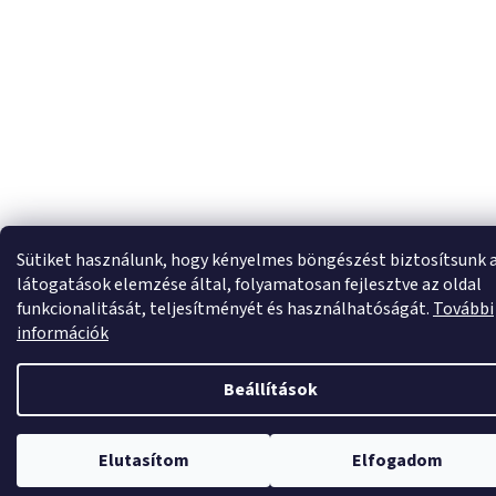
Sütiket használunk, hogy kényelmes böngészést biztosítsunk 
látogatások elemzése által, folyamatosan fejlesztve az oldal
funkcionalitását, teljesítményét és használhatóságát.
További
információk
Beállítások
Elutasítom
Elfogadom