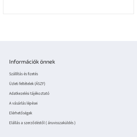
L
á
b
Információk önnek
l
é
Szállítás és fizetés
c
Üzleti feltételek (ÁSZF)
Adatkezelési tájékoztató
A vásárlás lépései
Elérhetőségek
Elállás a szerződéstől ( áruvisszaküldés )