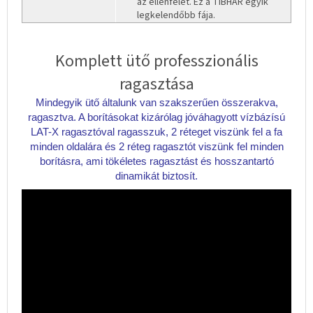
az ellenfelet. Ez a TIBHAR egyik
legkelendőbb fája.
Komplett ütő professzionális
ragasztása
Mindegyik ütő általunk van szakszerűen összerakva,
ragasztva. A borításokat kizárólag jóváhagyott vízbázísú
LAT-X ragasztóval ragasszuk, 2 réteget viszünk fel a fa
minden oldalára és 2 réteg ragasztót viszünk fel minden
borításra, ami tökéletes ragasztást és hosszantartó
dinamikát biztosít.