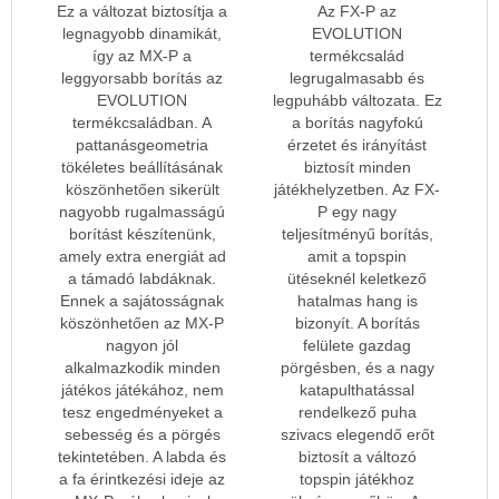
Ez a változat biztosítja a
Az FX-P az
legnagyobb dinamikát,
EVOLUTION
így az MX-P a
termékcsalád
leggyorsabb borítás az
legrugalmasabb és
EVOLUTION
legpuhább változata. Ez
termékcsaládban. A
a borítás nagyfokú
pattanásgeometria
érzetet és irányítást
tökéletes beállításának
biztosít minden
köszönhetően sikerült
játékhelyzetben. Az FX-
nagyobb rugalmasságú
P egy nagy
borítást készítenünk,
teljesítményű borítás,
amely extra energiát ad
amit a topspin
a támadó labdáknak.
ütéseknél keletkező
Ennek a sajátosságnak
hatalmas hang is
köszönhetően az MX-P
bizonyít. A borítás
nagyon jól
felülete gazdag
alkalmazkodik minden
pörgésben, és a nagy
játékos játékához, nem
katapulthatással
tesz engedményeket a
rendelkező puha
sebesség és a pörgés
szivacs elegendő erőt
tekintetében. A labda és
biztosít a változó
a fa érintkezési ideje az
topspin játékhoz