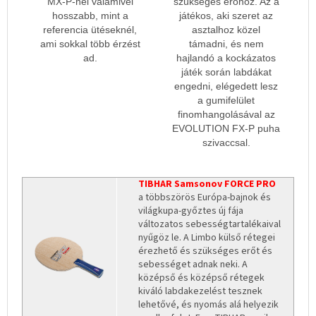
MX-P-nél valamivel
szükséges erőhöz. Az a
hosszabb, mint a
játékos, aki szeret az
referencia ütéseknél,
asztalhoz közel
ami sokkal több érzést
támadni, és nem
ad.
hajlandó a kockázatos
játék során labdákat
engedni, elégedett lesz
a gumifelület
finomhangolásával az
EVOLUTION FX-P puha
szivaccsal.
TIBHAR Samsonov FORCE PRO
a többszörös Európa-bajnok és
világkupa-győztes új fája
változatos sebességtartalékaival
nyűgöz le. A Limbo külső rétegei
érezhető és szükséges erőt és
sebességet adnak neki. A
középső és középső rétegek
kiváló labdakezelést tesznek
lehetővé, és nyomás alá helyezik