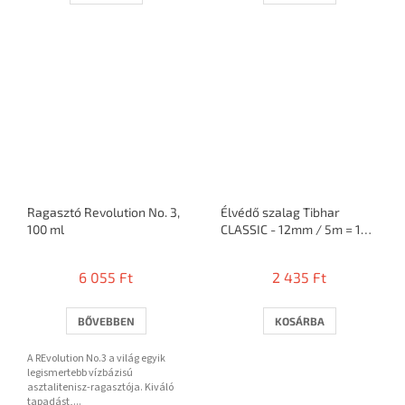
Ragasztó Revolution No. 3,
Élvédő szalag Tibhar
100 ml
CLASSIC - 12mm / 5m = 10
ütő
6 055 Ft
2 435 Ft
BŐVEBBEN
KOSÁRBA
A REvolution No.3 a világ egyik
legismertebb vízbázisú
asztalitenisz-ragasztója. Kiváló
tapadást,...