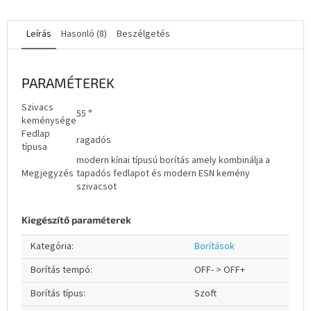
Leírás
Hasonló (8)
Beszélgetés
PARAMÉTEREK
Szivacs
55 °
keménysége
Fedlap
ragadós
típusa
modern kínai típusú borítás amely kombinálja a
Megjegyzés
tapadós fedlapot és modern ESN kemény
szivacsot
Kiegészítő paraméterek
Kategória
:
Borítások
Borítás tempó
:
OFF- > OFF+
Borítás típus
:
Szoft