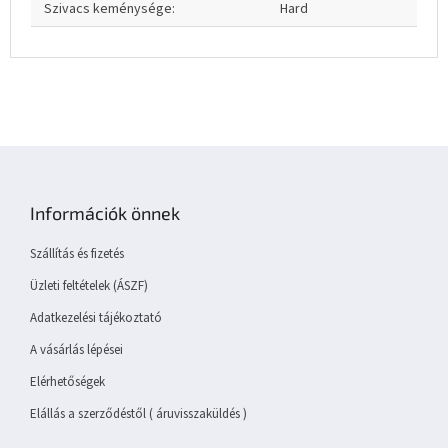
Szivacs keménysége
:
Hard
L
á
b
Információk önnek
l
é
Szállítás és fizetés
c
Üzleti feltételek (ÁSZF)
Adatkezelési tájékoztató
A vásárlás lépései
Elérhetőségek
Elállás a szerződéstől ( áruvisszaküldés )