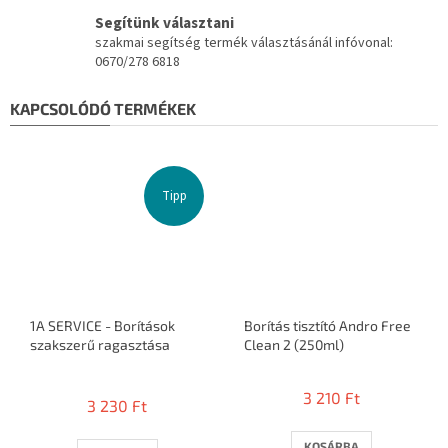
Segítünk választani
szakmai segítség termék választásánál infóvonal:
0670/278 6818
KAPCSOLÓDÓ TERMÉKEK
Tipp
1A SERVICE - Borítások
Borítás tisztító Andro Free
szakszerű ragasztása
Clean 2 (250ml)
A
termék
3 210 Ft
3 230 Ft
átlagos
értékelése
5-
KOSÁRBA