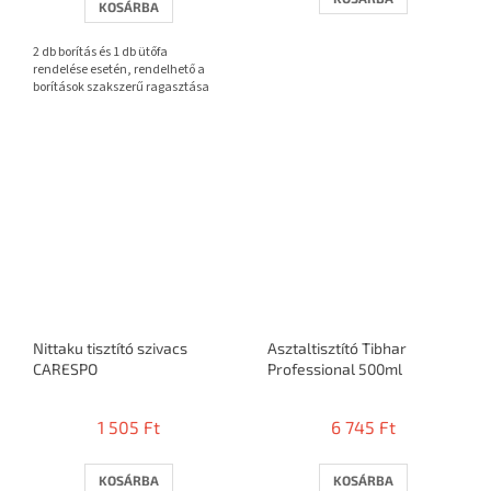
KOSÁRBA
ből
3,7
2 db borítás és 1 db ütőfa
csillag.
rendelése esetén, rendelhető a
borítások szakszerű ragasztása
Nittaku tisztító szivacs
Asztaltisztító Tibhar
CARESPO
Professional 500ml
1 505 Ft
6 745 Ft
KOSÁRBA
KOSÁRBA