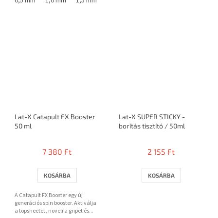
0,5 mm
1,0 mm
1,5 mm
1,8 mm
Lat-X Catapult FX Booster
Lat-X SUPER STICKY -
50 ml
borítás tisztító / 50ml
7 380 Ft
2 155 Ft
KOSÁRBA
KOSÁRBA
A Catapult FX Booster egy új
generációs spin booster. Aktiválja
a topsheetet, növeli a gripet és...