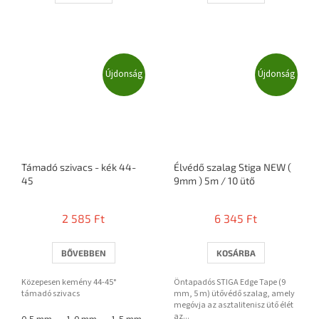
Újdonság
Újdonság
Támadó szivacs - kék 44-
Élvédő szalag Stiga NEW (
45
9mm ) 5m / 10 ütő
2 585 Ft
6 345 Ft
BŐVEBBEN
KOSÁRBA
Közepesen kemény 44-45°
Öntapadós STIGA Edge Tape (9
támadó szivacs
mm, 5 m) ütővédő szalag, amely
megóvja az asztalitenisz ütő élét
az...