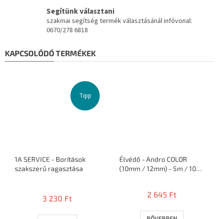
Segítünk választani
szakmai segítség termék választásánál infóvonal:
0670/278 6818
KAPCSOLÓDÓ TERMÉKEK
Tipp
1A SERVICE - Borítások
Élvédő - Andro COLOR
szakszerű ragasztása
(10mm / 12mm) - 5m / 10
ütő
A
termék
2 645 Ft
3 230 Ft
átlagos
értékelése
5-
BŐVEBBEN