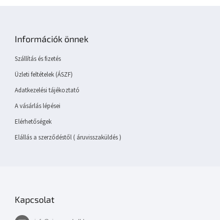
L
á
b
Információk önnek
l
é
Szállítás és fizetés
c
Üzleti feltételek (ÁSZF)
Adatkezelési tájékoztató
A vásárlás lépései
Elérhetőségek
Elállás a szerződéstől ( áruvisszaküldés )
Kapcsolat