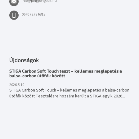
info
@
pingpongbolt.hu
0670 / 278 6818
Újdonságok
STIGA Carbon Soft Touch teszt – kellemes meglepetés a
balsa-carbon ütőfák között
2026.5.10
STIGA Carbon Soft Touch – kellemes meglepetés a balsa-carbon
ütőfák között Tesztelésre hozzám került a STIGA egyik 2026...