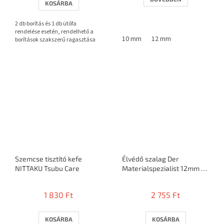
KOSÁRBA
ből
3,7
2 db borítás és 1 db ütőfa
csillag.
rendelése esetén, rendelhető a
10 mm
12 mm
borítások szakszerű ragasztása
Szemcse tisztító kefe
Élvédő szalag Der
NITTAKU Tsubu Care
Materialspezialist 12mm /
5m = 10 ütő
1 830 Ft
2 755 Ft
KOSÁRBA
KOSÁRBA