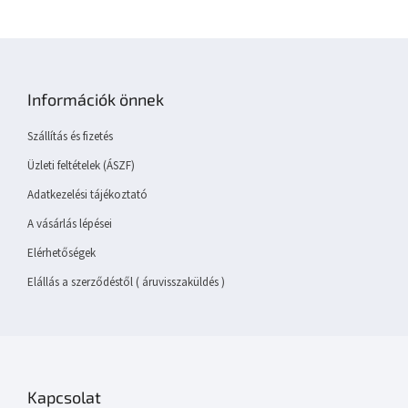
L
á
b
Információk önnek
l
é
Szállítás és fizetés
c
Üzleti feltételek (ÁSZF)
Adatkezelési tájékoztató
A vásárlás lépései
Elérhetőségek
Elállás a szerződéstől ( áruvisszaküldés )
Kapcsolat