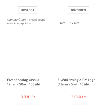
KOSÁRBA
BŐVEBBEN
Aerosolový sprej na jednoduché
9 mm
12 mm
odstránenie poťahu
Élvédő szalag Yasaka
Élvédő szalag XIOM Logo
12mm / 50m = 100 ütő
(12mm / 5m) = 10 ütő
8 330 Ft
3 050 Ft