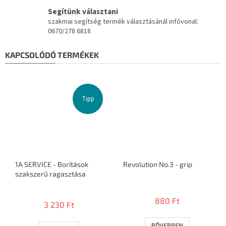
Segítünk választani
szakmai segítség termék választásánál infóvonal:
0670/278 6818
KAPCSOLÓDÓ TERMÉKEK
Tipp
1A SERVICE - Borítások
Revolution No.3 - grip
szakszerű ragasztása
A
termék
880 Ft
3 230 Ft
átlagos
értékelése
5-
BŐVEBBEN