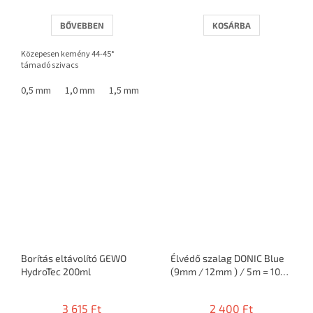
BŐVEBBEN
KOSÁRBA
Közepesen kemény 44-45°
támadó szivacs
0,5 mm
1,0 mm
1,5 mm
1,8 mm
Borítás eltávolító GEWO
Élvédő szalag DONIC Blue
HydroTec 200ml
(9mm / 12mm ) / 5m = 10
ütő
3 615 Ft
2 400 Ft