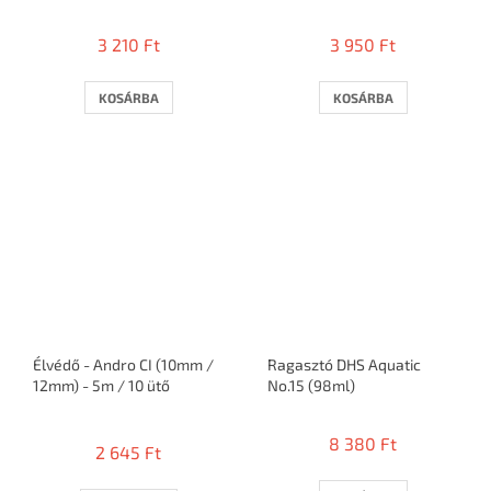
3 210 Ft
3 950 Ft
KOSÁRBA
KOSÁRBA
Élvédő - Andro CI (10mm /
Ragasztó DHS Aquatic
12mm) - 5m / 10 ütő
No.15 (98ml)
A
termék
8 380 Ft
2 645 Ft
átlagos
értékelése