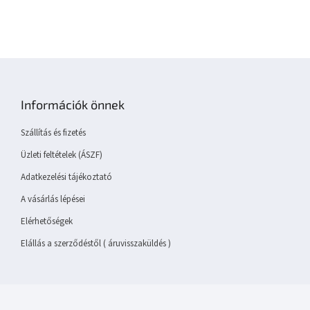
L
á
b
Információk önnek
l
é
Szállítás és fizetés
c
Üzleti feltételek (ÁSZF)
Adatkezelési tájékoztató
A vásárlás lépései
Elérhetőségek
Elállás a szerződéstől ( áruvisszaküldés )