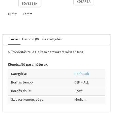
5-
KOSÁRBA
BŐVEBBEN
ből
2,7
10 mm
12 mm
csillag.
Leírás
Hasonló (8)
Beszélgetés
A Ütőborítás teljes leírása nemsokára készen lesz
Kiegészítő paraméterek
Kategória
:
Borítások
Borítás tempó
:
DEF > ALL
Borítás típus
:
Szoft
Szivacs keménysége
:
Medium