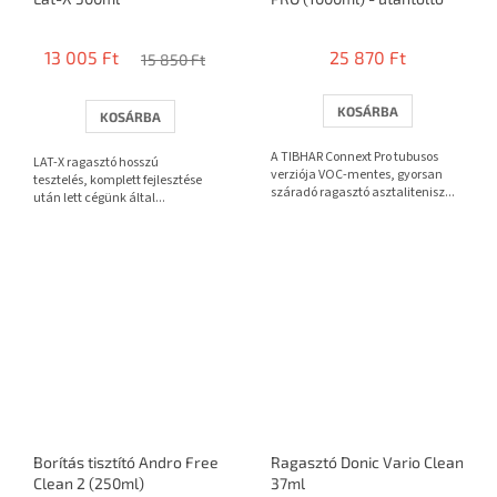
13 005 Ft
25 870 Ft
15 850 Ft
KOSÁRBA
KOSÁRBA
A TIBHAR Connext Pro tubusos
LAT-X ragasztó hosszú
verziója VOC-mentes, gyorsan
tesztelés, komplett fejlesztése
száradó ragasztó asztalitenisz...
után lett cégünk által...
Borítás tisztító Andro Free
Ragasztó Donic Vario Clean
Clean 2 (250ml)
37ml