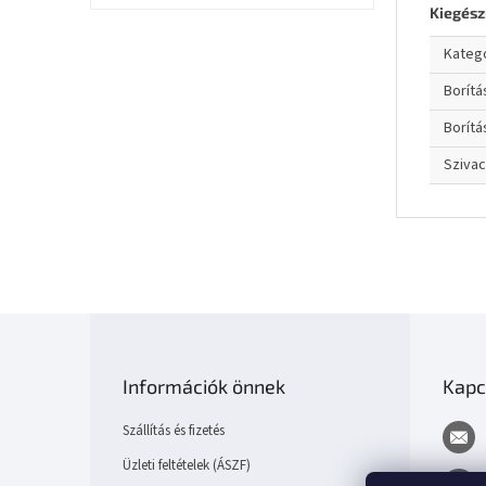
Kiegész
Kateg
Borít
Borítá
Sziva
L
á
b
Információk önnek
Kapc
l
é
Szállítás és fizetés
c
Üzleti feltételek (ÁSZF)