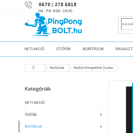
Ugrás
0670 / 278 6818
a
fő
tartalomhoz
HETI AKCIÓ
ÜTŐFÁK
BORÍTÁSOK
RAGASZTÁ
Kezdőlap
Borítások
Borítás PimplePark Cluster
O
Kategóriák
Kategóriák
l
átugrása
d
a
HETI AKCIÓ
l
Ütőfák
s
ó
Borítások
p