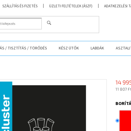
SZÁLLÍTÁS ÉS FIZETÉS
ÜZLETI FELTÉTELEK (ÁSZF)
ADATKEZELÉSI 
KERESÉS
S / TISZTÍTÁS / TÖRŐDÉS
KÉSZ ÜTŐK
LABDÁK
ASZTALI
14 99
11 807 F
Egységá
BORÍTÁ