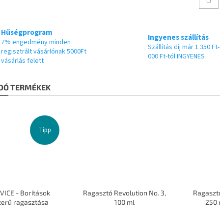
Hűségprogram
Ingyenes szállítás
7% engedmény minden
Szállítás díj már 1 350 Ft-
regisztrált vásárlónak 5000Ft
000 Ft-tól INGYENES
vásárlás felett
DÓ TERMÉKEK
Tipp
VICE - Borítások
Ragasztó Revolution No. 3,
Ragasztó
zerű ragasztása
100 ml
250 
A