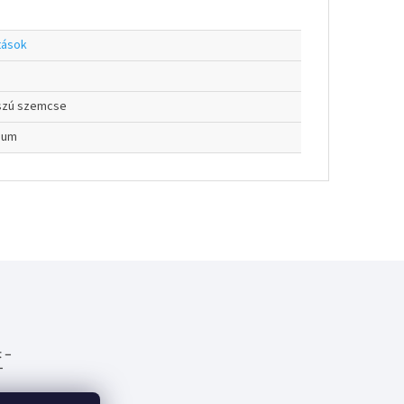
tások
szú szemcse
ium
 –
-