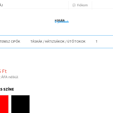
Fiókom
TÁJÉKOZTATÓ
A VÁSÁRLÁS LÉPÉSEI
ELÉRHETŐSÉGEK
ELÁLLÁS
KOSÁR
0 položek
TENISZ CIPŐK
TÁSKÁK / HÁTIZSÁKOK / ÜTŐTOKOK
TEXTIL
5 Ft
t ÁFA nélkül
r:
S SZÍNE