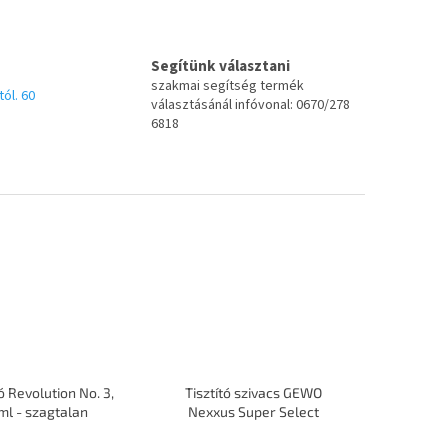
Segítünk választani
szakmai segítség termék
tól. 60
választásánál infóvonal: 0670/278
6818
 Revolution No. 3,
Tisztító szivacs GEWO
ml - szagtalan
Nexxus Super Select