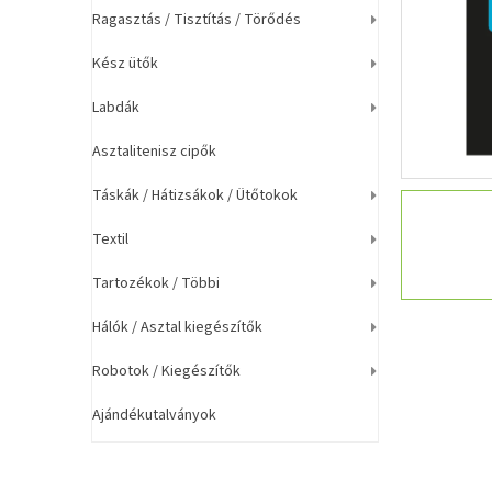
a
Ragasztás / Tisztítás / Törődés
n
e
Kész ütők
l
Labdák
Asztalitenisz cipők
Táskák / Hátizsákok / Ütőtokok
Textil
Tartozékok / Többi
Hálók / Asztal kiegészítők
Robotok / Kiegészítők
Ajándékutalványok