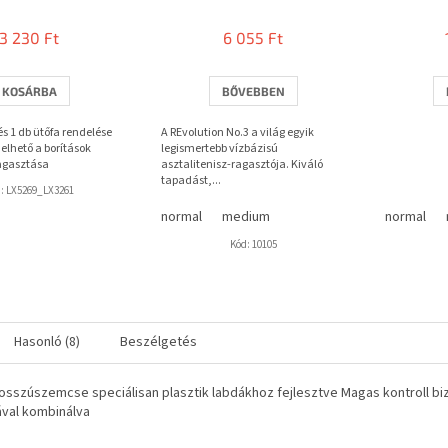
termék
átlagos
3 230 Ft
6 055 Ft
értékelése
5-
ből
KOSÁRBA
BŐVEBBEN
3,7
csillag.
 és 1 db ütőfa rendelése
A REvolution No.3 a világ egyik
elhető a borítások
legismertebb vízbázisú
agasztása
asztalitenisz-ragasztója. Kiváló
tapadást,...
d:
LX5269_LX3261
normal
medium
normal
Kód:
10105
Hasonló (8)
Beszélgetés
sszúszemcse speciálisan plasztik labdákhoz fejlesztve Magas kontroll biz
val kombinálva