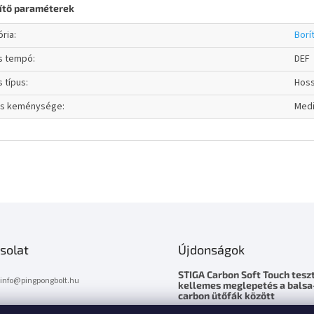
ítő paraméterek
ória
:
Borí
ás tempó
:
DEF
s típus
:
Hos
cs keménysége
:
Med
solat
Újdonságok
STIGA Carbon Soft Touch teszt
info
@
pingpongbolt.hu
kellemes meglepetés a balsa
carbon ütőfák között
0670 / 278 6818