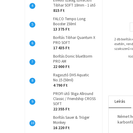
Élvédő szalag szivacsos
Tibhar SOFT 10mm - 1 ütő
815 Ft
FALCO Tempo Long
Booster 150ml
13 375 Ft
Borítás Tibhar Quantum X
2 db borítás
PRO SOFT
esetén, rend
17 435 Ft
szakszerű r
Borítás Donic blueStorm
Kó
PRO AM
22 000 Ft
Ragasztó DHS Aquatic
No.15 (50ml)
4 790 Ft
PROFI ütő Stiga Allround
Classic / Friendship CROSS
Leírás
SOFT
22 355 Ft
Német ho
Borítás Sauer & Tröger
karbonfá
Monkey
16 220 Ft