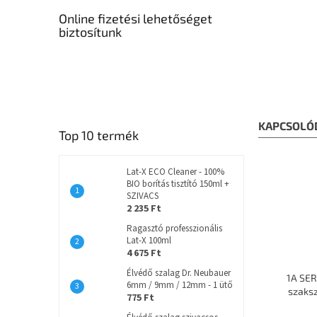
Online fizetési lehetőséget
biztosítunk
KAPCSOLÓ
Top 10 termék
Lat-X ECO Cleaner - 100%
BIO borítás tisztító 150ml +
SZIVACS
2 235 Ft
Ragasztó professzionális
Lat-X 100ml
4 675 Ft
Élvédő szalag Dr. Neubauer
1A SER
6mm / 9mm / 12mm - 1 ütő
szaks
775 Ft