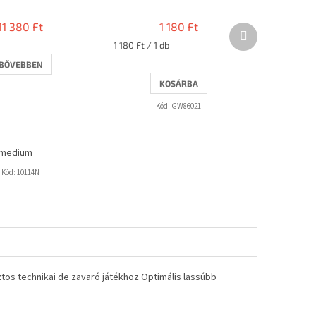
11 380 Ft
1 180 Ft
Következő
termék
Egységár:
1 180 Ft / 1 db
BŐVEBBEN
KOSÁRBA
Kód:
GW86021
medium
Kód:
10114N
tos technikai de zavaró játékhoz Optimális lassúbb