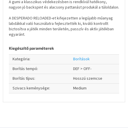
A gumi a klasszikus védekezésben is rendkívül hatékony,
nagyon jó backspint és alacsony pattanást produkál a túloldalon.
A DESPERADO RELOADED-et kifejezetten a legújabb műanyag
labdákkal való használatra fejlesztették ki, kiváló kontrollt
biztosítva a játék minden területén, passzív és aktív játékban
egyaránt.
Kiegészítő paraméterek
Kategória
:
Borítások
Borítás tempó
:
DEF > OFF-
Borítás típus
:
Hosszú szemcse
Szivacs keménysége
:
Medium