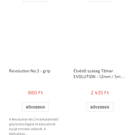
Revolution No.3 - grip
Élvédő szalag Tibhar
EVOLUTION - 12mm / 5m =
10 ütő
880 Ft
2 435 Ft
BŐVEBBEN
BŐVEBBEN
A Revolution No.3 markolatvédő
grip biztos fogást és kényelmet
nyújt minden ütésnél. A
bőrhatású...