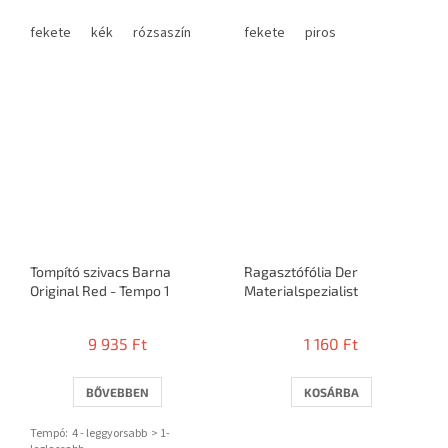
fekete
kék
rózsaszín
fekete
piros
Tompító szivacs Barna
Ragasztófólia Der
Original Red - Tempo 1
Materialspezialist
9 935 Ft
1 160 Ft
BŐVEBBEN
KOSÁRBA
Tempó: 4 - leggyorsabb > 1-