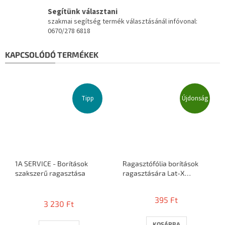
Segítünk választani
szakmai segítség termék választásánál infóvonal:
0670/278 6818
KAPCSOLÓDÓ TERMÉKEK
Tipp
Újdonság
1A SERVICE - Borítások
Ragasztófólia borítások
szakszerű ragasztása
ragasztására Lat-X
STICKIT
A
termék
395 Ft
3 230 Ft
átlagos
értékelése
5-
KOSÁRBA