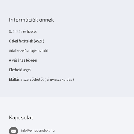
L
á
b
Információk önnek
l
é
Szállítás és fizetés
c
Üzleti feltételek (ÁSZF)
Adatkezelési tájékoztató
A vásárlás lépései
Elérhetőségek
Elállás a szerződéstől ( áruvisszaküldés )
Kapcsolat
info
@
pingpongbolt.hu