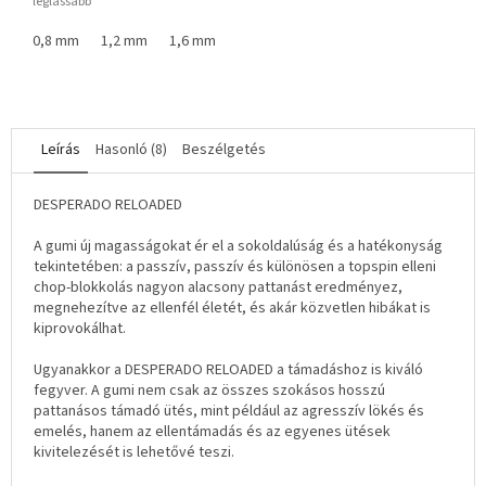
leglassabb
0,8 mm
1,2 mm
1,6 mm
Leírás
Hasonló (8)
Beszélgetés
DESPERADO RELOADED
A gumi új magasságokat ér el a sokoldalúság és a hatékonyság
tekintetében: a passzív, passzív és különösen a topspin elleni
chop-blokkolás nagyon alacsony pattanást eredményez,
megnehezítve az ellenfél életét, és akár közvetlen hibákat is
kiprovokálhat.
Ugyanakkor a DESPERADO RELOADED a támadáshoz is kiváló
fegyver. A gumi nem csak az összes szokásos hosszú
pattanásos támadó ütés, mint például az agresszív lökés és
emelés, hanem az ellentámadás és az egyenes ütések
kivitelezését is lehetővé teszi.