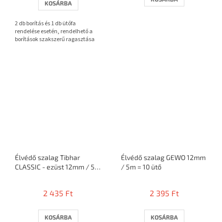
KOSÁRBA
ből
3,7
2 db borítás és 1 db ütőfa
csillag.
rendelése esetén, rendelhető a
borítások szakszerű ragasztása
Élvédő szalag Tibhar
Élvédő szalag GEWO 12mm
CLASSIC - ezüst 12mm / 5m
/ 5m = 10 ütő
= 10 ütő
2 435 Ft
2 395 Ft
KOSÁRBA
KOSÁRBA