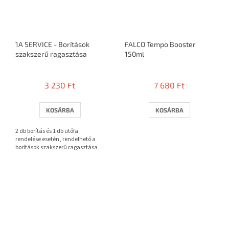
1A SERVICE - Borítások
FALCO Tempo Booster
szakszerű ragasztása
150ml
A
A
termék
termék
3 230 Ft
7 680 Ft
átlagos
átlagos
értékelése
értékelése
5-
5-
KOSÁRBA
KOSÁRBA
ből
ből
3,7
3,2
2 db borítás és 1 db ütőfa
csillag.
csillag.
rendelése esetén, rendelhető a
borítások szakszerű ragasztása