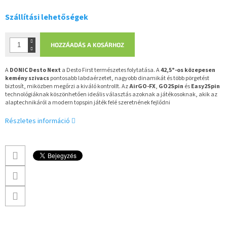
Szállítási lehetőségek
HOZZÁADÁS A KOSÁRHOZ
A
DONIC Desto Next
a Desto First természetes folytatása. A
42,5°-os közepesen
kemény szivacs
pontosabb labdaérzetet, nagyobb dinamikát és több pörgetést
biztosít, miközben megőrzi a kiváló kontrollt. Az
AirGO-FX
,
GO2Spin
és
Easy2Spin
technológiáknak köszönhetően ideális választás azoknak a játékosoknak, akik az
alaptechnikáról a modern topspin játék felé szeretnének fejlődni
Részletes információ