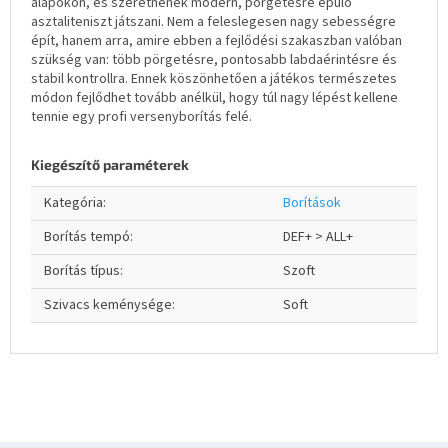
alapokon, és szeretnének modern, pörgetésre épülő
asztaliteniszt játszani. Nem a feleslegesen nagy sebességre
épít, hanem arra, amire ebben a fejlődési szakaszban valóban
szükség van: több pörgetésre, pontosabb labdaérintésre és
stabil kontrollra. Ennek köszönhetően a játékos természetes
módon fejlődhet tovább anélkül, hogy túl nagy lépést kellene
tennie egy profi versenyborítás felé.
Kiegészítő paraméterek
Kategória
:
Borítások
Borítás tempó
:
DEF+ > ALL+
Borítás típus
:
Szoft
Szivacs keménysége
:
Soft