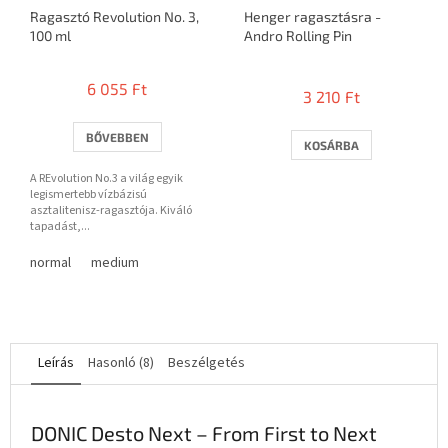
Ragasztó Revolution No. 3,
Henger ragasztásra -
100 ml
Andro Rolling Pin
A
termék
6 055 Ft
3 210 Ft
átlagos
értékelése
5-
BŐVEBBEN
KOSÁRBA
ből
3,0
A REvolution No.3 a világ egyik
csillag.
legismertebb vízbázisú
asztalitenisz-ragasztója. Kiváló
tapadást,...
normal
medium
Leírás
Hasonló (8)
Beszélgetés
DONIC Desto Next – From First to Next