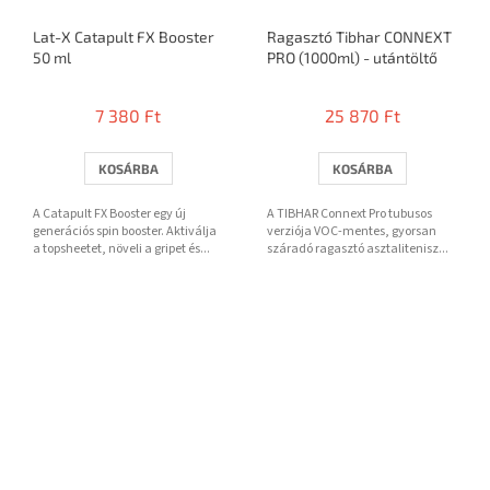
Lat-X Catapult FX Booster
Ragasztó Tibhar CONNEXT
50 ml
PRO (1000ml) - utántöltő
7 380 Ft
25 870 Ft
KOSÁRBA
KOSÁRBA
A Catapult FX Booster egy új
A TIBHAR Connext Pro tubusos
generációs spin booster. Aktiválja
verziója VOC-mentes, gyorsan
a topsheetet, növeli a gripet és...
száradó ragasztó asztalitenisz...