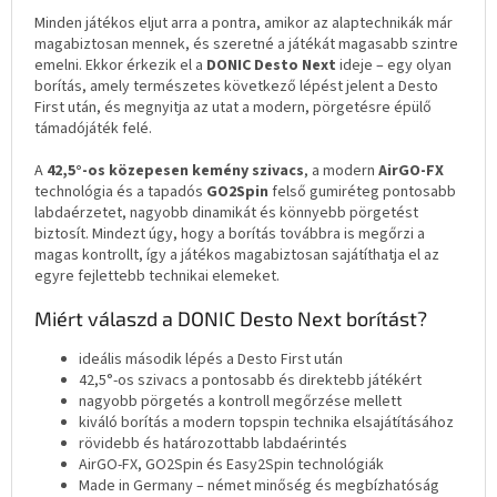
Minden játékos eljut arra a pontra, amikor az alaptechnikák már
magabiztosan mennek, és szeretné a játékát magasabb szintre
emelni. Ekkor érkezik el a
DONIC Desto Next
ideje – egy olyan
borítás, amely természetes következő lépést jelent a Desto
First után, és megnyitja az utat a modern, pörgetésre épülő
támadójáték felé.
A
42,5°-os közepesen kemény szivacs
, a modern
AirGO-FX
technológia és a tapadós
GO2Spin
felső gumiréteg pontosabb
labdaérzetet, nagyobb dinamikát és könnyebb pörgetést
biztosít. Mindezt úgy, hogy a borítás továbbra is megőrzi a
magas kontrollt, így a játékos magabiztosan sajátíthatja el az
egyre fejlettebb technikai elemeket.
Miért válaszd a DONIC Desto Next borítást?
ideális második lépés a Desto First után
42,5°-os szivacs a pontosabb és direktebb játékért
nagyobb pörgetés a kontroll megőrzése mellett
kiváló borítás a modern topspin technika elsajátításához
rövidebb és határozottabb labdaérintés
AirGO-FX, GO2Spin és Easy2Spin technológiák
Made in Germany – német minőség és megbízhatóság