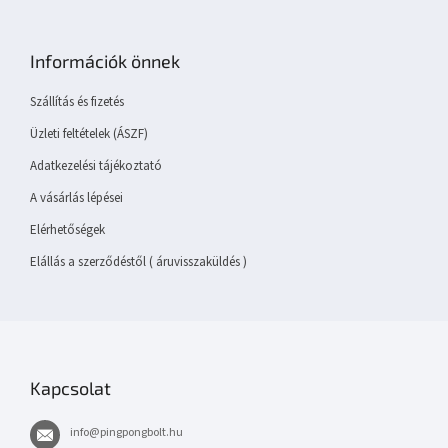
L
á
b
Információk önnek
l
é
Szállítás és fizetés
c
Üzleti feltételek (ÁSZF)
Adatkezelési tájékoztató
A vásárlás lépései
Elérhetőségek
Elállás a szerződéstől ( áruvisszaküldés )
Kapcsolat
info
@
pingpongbolt.hu