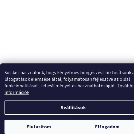
Sütiket használunk, hogy kényelmes böngészést biztosítsunk 
látogatások elemzése által, folyamatosan fejlesztve az oldal
funkcionalitását, teljesítményét és használhatóságát.
További
információk
Beállítások
Elutasítom
Elfogadom