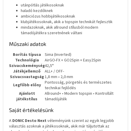
utánpótlás játékosoknak
haladó kezdőknek
ambiciózus hobbijátékosoknak
klubjátékosoknak, akik a topspin technikát fejlesztik
mindazoknak, akik allround stílusból modern
támadójátékra szeretnének váltani
Műszaki adatok
Borítás típusa
Sima (Inverted)
Technológia
AirGO-FX + GO2Spin + Easy2Spin
Szivacskeménység
42,5°
Játékjellemző
ALL+ / OFF-
Szivacsvastagság
1,8 mm • 2,0 mm
Pontosság, pörgetés és természetes
Legfőbb előny
technikai fejlődés
Ajánlott
Allround+ • Modern topspin • Kontrollált
játékstílus
támadójáték
Saját értékelésünk
A
DONIC Desto Next
véleményünk szerint az egyik legjobb
választás azoknak a játékosoknak, akik már túljutottak az