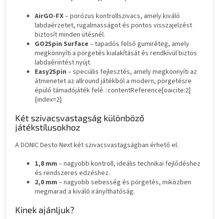
AirGO-FX
– porózus kontrollszivacs, amely kiváló
labdaérzetet, rugalmasságot és pontos visszajelzést
biztosít minden ütésnél.
GO2Spin Surface
– tapadós felső gumiréteg, amely
megkönnyíti a pörgetés kialakítását és rendkívül biztos
labdaérintést nyújt.
Easy2Spin
– speciális fejlesztés, amely megkönnyíti az
átmenetet az allround játékból a modern, pörgetésre
épülő támadójáték felé. :contentReference[oaicite:2]
{index=2}
Két szivacsvastagság különböző
játékstílusokhoz
A DONIC Desto Next két szivacsvastagságban érhető el.
1,8 mm
– nagyobb kontroll, ideális technikai fejlődéshez
és rendszeres edzéshez.
2,0 mm
– nagyobb sebesség és pörgetés, miközben
megmarad a kiváló irányíthatóság.
Kinek ajánljuk?