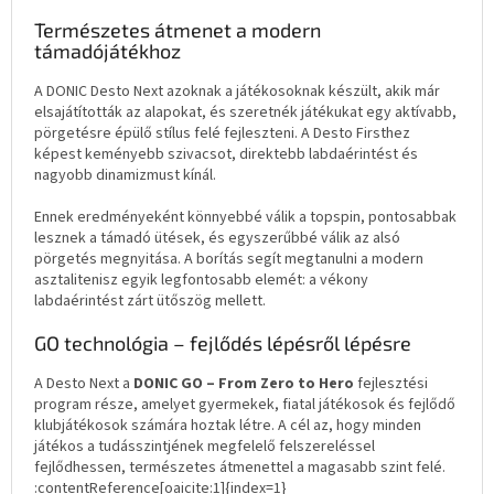
Természetes átmenet a modern
támadójátékhoz
A DONIC Desto Next azoknak a játékosoknak készült, akik már
elsajátították az alapokat, és szeretnék játékukat egy aktívabb,
pörgetésre épülő stílus felé fejleszteni. A Desto Firsthez
képest keményebb szivacsot, direktebb labdaérintést és
nagyobb dinamizmust kínál.
Ennek eredményeként könnyebbé válik a topspin, pontosabbak
lesznek a támadó ütések, és egyszerűbbé válik az alsó
pörgetés megnyitása. A borítás segít megtanulni a modern
asztalitenisz egyik legfontosabb elemét: a vékony
labdaérintést zárt ütőszög mellett.
GO technológia – fejlődés lépésről lépésre
A Desto Next a
DONIC GO – From Zero to Hero
fejlesztési
program része, amelyet gyermekek, fiatal játékosok és fejlődő
klubjátékosok számára hoztak létre. A cél az, hogy minden
játékos a tudásszintjének megfelelő felszereléssel
fejlődhessen, természetes átmenettel a magasabb szint felé.
:contentReference[oaicite:1]{index=1}