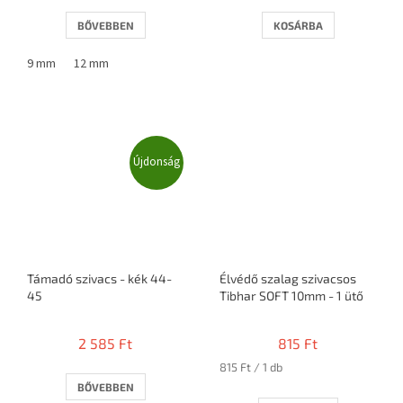
BŐVEBBEN
KOSÁRBA
9 mm
12 mm
Újdonság
Támadó szivacs - kék 44-
Élvédő szalag szivacsos
45
Tibhar SOFT 10mm - 1 ütő
2 585 Ft
815 Ft
Egységár:
815 Ft / 1 db
BŐVEBBEN