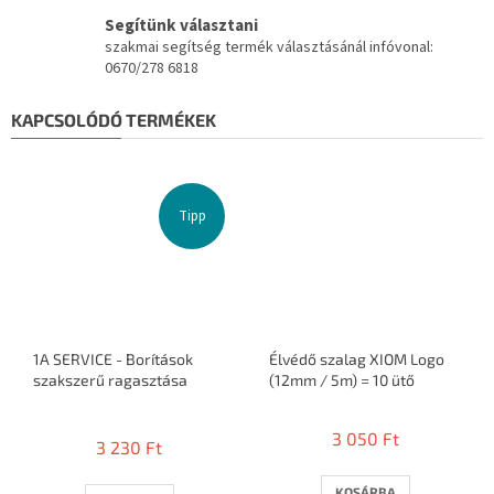
Segítünk választani
szakmai segítség termék választásánál infóvonal:
0670/278 6818
KAPCSOLÓDÓ TERMÉKEK
Tipp
1A SERVICE - Borítások
Élvédő szalag XIOM Logo
szakszerű ragasztása
(12mm / 5m) = 10 ütő
A
termék
3 050 Ft
3 230 Ft
átlagos
értékelése
5-
KOSÁRBA