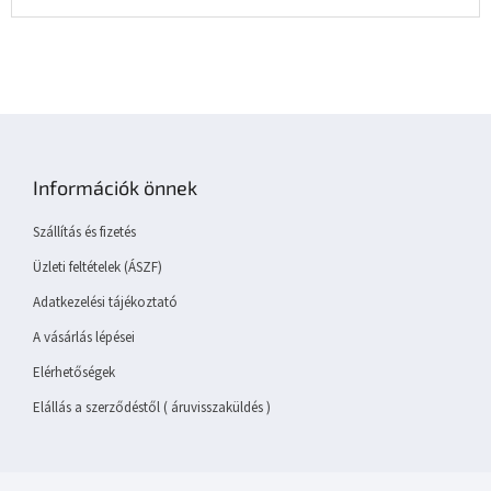
L
á
b
Információk önnek
l
é
Szállítás és fizetés
c
Üzleti feltételek (ÁSZF)
Adatkezelési tájékoztató
A vásárlás lépései
Elérhetőségek
Elállás a szerződéstől ( áruvisszaküldés )