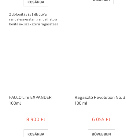
KOSÁRBA
ből
3,7
2 db borítás és 1 db ütőfa
csillag.
rendelése esetén, rendelhető a
borítások szakszerű ragasztása
FALCO Life EXPANDER
Ragasztó Revolution No. 3,
100ml
100 ml
8 900 Ft
6 055 Ft
KOSÁRBA
BŐVEBBEN