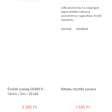
A REvolution No.3 a világ egyik
legismertebb vízbázisú
asztalitenisz-ragasztója. Kiváló
tapadást,...
normal
medium
Élvédő szalag GEWO 9 -
Nittaku tisztító szivacs
12mm / 5m = 10 ütő
2 395 Ft
1 585 Ft