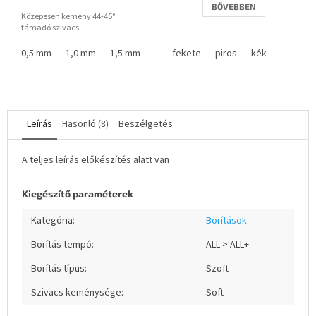
BŐVEBBEN
Közepesen kemény 44-45°
támadó szivacs
0,5 mm
1,0 mm
1,5 mm
1,8 mm
fekete
piros
kék
Leírás
Hasonló (8)
Beszélgetés
A teljes leírás előkészítés alatt van
Kiegészítő paraméterek
Kategória
:
Borítások
Borítás tempó
:
ALL > ALL+
Borítás típus
:
Szoft
Szivacs keménysége
:
Soft