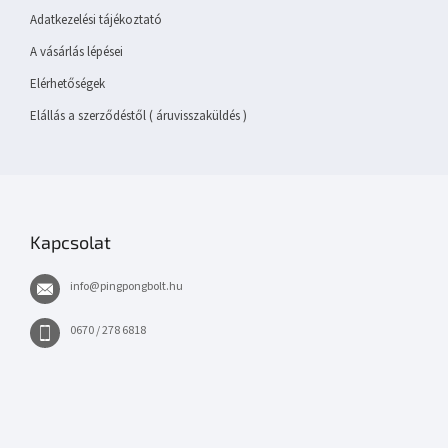
Adatkezelési tájékoztató
A vásárlás lépései
Elérhetőségek
Elállás a szerződéstől ( áruvisszaküldés )
Kapcsolat
info
@
pingpongbolt.hu
0670 / 278 6818