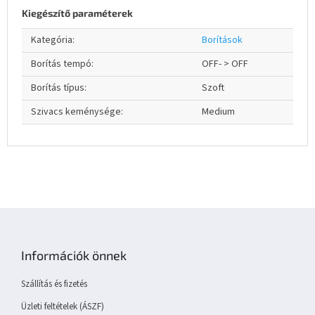
Kiegészítő paraméterek
Kategória
:
Borítások
Borítás tempó
:
OFF- > OFF
Borítás típus
:
Szoft
Szivacs keménysége
:
Medium
L
á
b
Információk önnek
l
é
Szállítás és fizetés
c
Üzleti feltételek (ÁSZF)