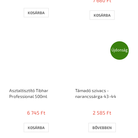
7 680 Ft
átlagos
értékelése
5-
KOSÁRBA
KOSÁRBA
ből
3,2
csillag.
Újdonság
Asztaltisztító Tibhar
Támadó szivacs -
Professional 500ml
narancssárga 43-44
6 745 Ft
2 585 Ft
KOSÁRBA
BŐVEBBEN