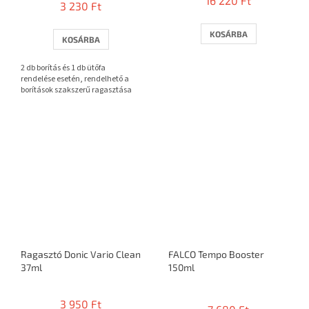
16 220 Ft
3 230 Ft
átlagos
értékelése
5-
KOSÁRBA
KOSÁRBA
ből
3,7
2 db borítás és 1 db ütőfa
csillag.
rendelése esetén, rendelhető a
borítások szakszerű ragasztása
Ragasztó Donic Vario Clean
FALCO Tempo Booster
37ml
150ml
A
termék
3 950 Ft