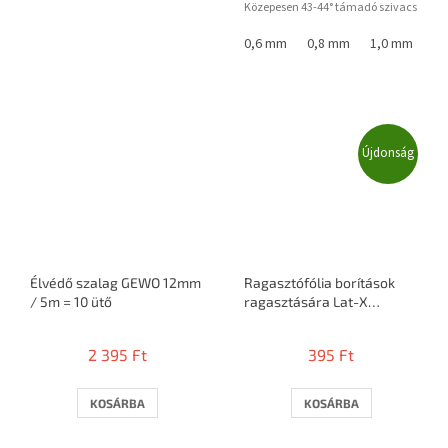
Közepesen 43-44° támadó szivacs
0,6 mm
0,8 mm
1,0 mm
1,
Újdonság
Élvédő szalag GEWO 12mm
Ragasztófólia borítások
/ 5m = 10 ütő
ragasztására Lat-X
STICKIT
2 395 Ft
395 Ft
KOSÁRBA
KOSÁRBA