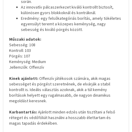
során.
Az innovatív pálcaszerkezet kiváló kontrollt biztosít,
különösen gyors blokkoknál és kontráknál.
Eredmény: egy felsőkategóriás borítás, amely tökéletes
egyensúlyt teremt a közepes keménység, nagy
sebesség és kiváló pörgés között.
Műszaki adatok:
Sebesség: 108
Kontroll: 103
Pörgés: 107
Keménység: Medium
Jellemzők: Offenzív
Kinek ajánlott:
Offenzív játékosok számára, akik magas
sebességet és pörgést szeretnének, de elvárják a stabil
kontrollt is. Ideális választás azoknak, akik a túl kemény
borítások helyett egy rugalmasabb, de nagyon dinamikus
megoldást keresnek.
Karbantartás:
Ajánlott minden edzés után tisztítani a felső
réteget és védőfóliát használni a hosszabb élettartam és
magas tapadás érdekében.