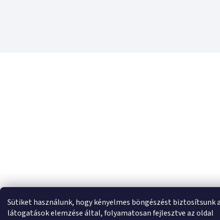
Sütiket használunk, hogy kényelmes böngészést biztosítsunk 
látogatások elemzése által, folyamatosan fejlesztve az oldal