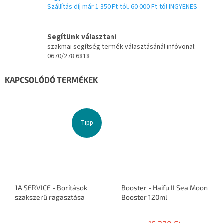
Szállítás díj már 1 350 Ft-tól. 60 000 Ft-tól INGYENES
Segítünk választani
szakmai segítség termék választásánál infóvonal:
0670/278 6818
KAPCSOLÓDÓ TERMÉKEK
Tipp
1A SERVICE - Borítások
Booster - Haifu II Sea Moon
szakszerű ragasztása
Booster 120ml
A
termék