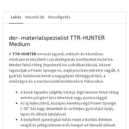
Leírás
Hasonló (8)
Beszélgetés
der‐materialspezialist TTR-HUNTER
Medium
A
TTR-HUNTER
sorozat egyedi, exkluzív és kézműves
módszerrel készített csúcskategóriás borításokat mutat be.
Minden felső-réteg (topsheet) kis szériában készül, kézzel
ragasztják a Power Sponge-re, majd precízen méretre vágják. A
gyártás tudatosan kerüli a nagygépes tömeggyártást, a
minőségre és a mesterszintű kivitelezésre fókuszálva.
A kissé tapadós (slightly sticky), high-tension felső réteg
extrém pörgést tesz lehetővé nagy pontossággal.
Az új fejlesztésű, közepes keménységű Power Sponge
(~38° SA) nagy dinamikát és erőteljes gyorsítást nyújt,
lapos és átható labdaívvel.
A beépített speed-glue hatás miatt a borítás élénken
reagál és jellegzetesen erős hangot ad támadó ütések