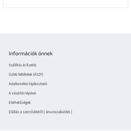
L
á
b
Információk önnek
l
é
Szállítás és fizetés
c
Üzleti feltételek (ÁSZF)
Adatkezelési tájékoztató
A vásárlás lépései
Elérhetőségek
Elállás a szerződéstől ( áruvisszaküldés )