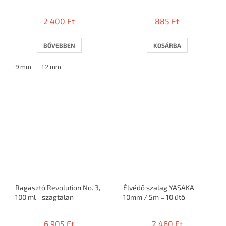
ütő
2 400 Ft
885 Ft
BŐVEBBEN
KOSÁRBA
9 mm
12 mm
Ragasztó Revolution No. 3,
Élvédő szalag YASAKA
100 ml - szagtalan
10mm / 5m = 10 ütő
6 905 Ft
2 460 Ft