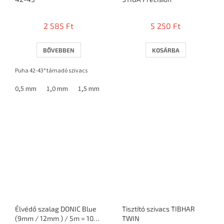
2 585 Ft
5 250 Ft
BŐVEBBEN
KOSÁRBA
Puha 42-43° támadó szivacs
0,5 mm
1,0 mm
1,5 mm
1,8 mm
Élvédő szalag DONIC Blue
Tisztító szivacs TIBHAR
(9mm / 12mm ) / 5m = 10
TWIN