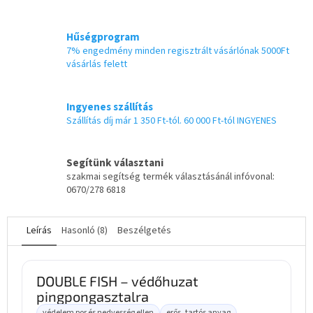
Hűségprogram
7% engedmény minden regisztrált vásárlónak 5000Ft
vásárlás felett
Ingyenes szállítás
Szállítás díj már 1 350 Ft-tól. 60 000 Ft-tól INGYENES
Segítünk választani
szakmai segítség termék választásánál infóvonal:
0670/278 6818
Leírás
Hasonló (8)
Beszélgetés
DOUBLE FISH – védőhuzat
pingpongasztalra
védelem por és nedvesség ellen
erős, tartós anyag