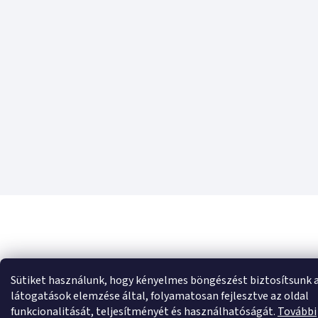
Sütiket használunk, hogy kényelmes böngészést biztosítsunk 
látogatások elemzése által, folyamatosan fejlesztve az oldal
funkcionalitását, teljesítményét és használhatóságát.
További