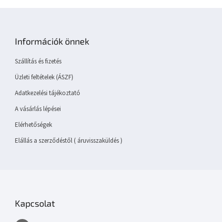
L
á
b
Információk önnek
l
é
Szállítás és fizetés
c
Üzleti feltételek (ÁSZF)
Adatkezelési tájékoztató
A vásárlás lépései
Elérhetőségek
Elállás a szerződéstől ( áruvisszaküldés )
Kapcsolat