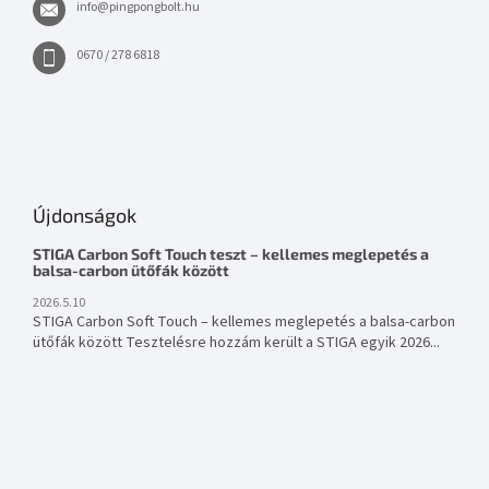
info
@
pingpongbolt.hu
0670 / 278 6818
Újdonságok
STIGA Carbon Soft Touch teszt – kellemes meglepetés a
balsa-carbon ütőfák között
2026.5.10
STIGA Carbon Soft Touch – kellemes meglepetés a balsa-carbon
ütőfák között Tesztelésre hozzám került a STIGA egyik 2026...