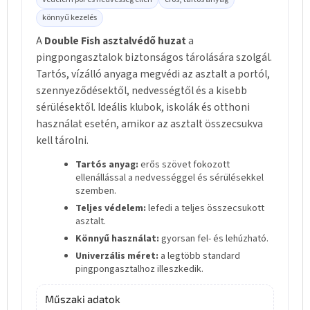
könnyű kezelés
A
Double Fish asztalvédő huzat
a
pingpongasztalok biztonságos tárolására szolgál.
Tartós, vízálló anyaga megvédi az asztalt a portól,
szennyeződésektől, nedvességtől és a kisebb
sérülésektől. Ideális klubok, iskolák és otthoni
használat esetén, amikor az asztalt összecsukva
kell tárolni.
Tartós anyag:
erős szövet fokozott
ellenállással a nedvességgel és sérülésekkel
szemben.
Teljes védelem:
lefedi a teljes összecsukott
asztalt.
Könnyű használat:
gyorsan fel- és lehúzható.
Univerzális méret:
a legtöbb standard
pingpongasztalhoz illeszkedik.
Műszaki adatok