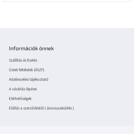
L
á
b
Információk önnek
l
é
Szállítás és fizetés
c
Üzleti feltételek (ÁSZF)
Adatkezelési tájékoztató
A vásárlás lépései
Elérhetőségek
Elállás a szerződéstől ( áruvisszaküldés )