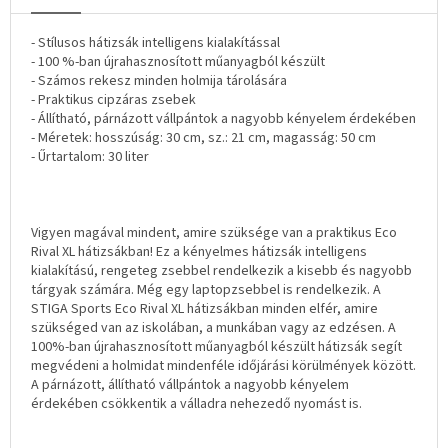
- Stílusos hátizsák intelligens kialakítással
- 100 %-ban újrahasznosított műanyagból készült
- Számos rekesz minden holmija tárolására
- Praktikus cipzáras zsebek
- Állítható, párnázott vállpántok a nagyobb kényelem érdekében
- Méretek: hosszúság: 30 cm, sz.: 21 cm, magasság: 50 cm
- Űrtartalom: 30 liter
Vigyen magával mindent, amire szüksége van a praktikus Eco
Rival XL hátizsákban! Ez a kényelmes hátizsák intelligens
kialakítású, rengeteg zsebbel rendelkezik a kisebb és nagyobb
tárgyak számára. Még egy laptopzsebbel is rendelkezik. A
STIGA Sports Eco Rival XL hátizsákban minden elfér, amire
szükséged van az iskolában, a munkában vagy az edzésen. A
100%-ban újrahasznosított műanyagból készült hátizsák segít
megvédeni a holmidat mindenféle időjárási körülmények között.
A párnázott, állítható vállpántok a nagyobb kényelem
érdekében csökkentik a válladra nehezedő nyomást is.