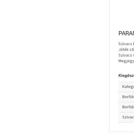
PARA
Szivacs
Játék stí
Szivacs
Megjeg
Kiegész
Kateg
Borít
Borítá
Sziva