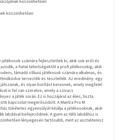
inációjának köszönhetően
knek köszönhetően
játékosok számára fejlesztettek ki, akik sok erőt és
zodik, a fiatal tehetségektől a profi játékosokig, akik
odern, támadó stílusú játékosok számára alkalmas, és
gyüttműködve tervezték és tesztelték. Az eredmény: egy
 játszanak, és olyan borítást keresnek, amely megfelel
val is fel van szerelve, amely a szivacs
z a játék során. Ez is hozzájárul az éles, tiszta
ötti kapcsolat megerősödött. A Mantra Pro M
tás tökéletes egyensúlyát kínálja a játékosoknak, akár
ik labdával befejeződnek. A gumi az ABS labdához is
szönhetően lényegesen tartósabb, mint az asztalitenisz