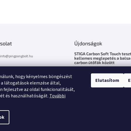
solat
Újdonságok
STIGA Carbon Soft Touch teszt
info
@
pingpongbolt.hu
kellemes meglepetés a balsa
carbon ütőfák között
0670 / 278 6818
2026.5.10
STIGA Carbon Soft Touch – kell
ználunk, hogy kényelmes böngészést
Elutasítom
E
meglepetés a balsa-carbon ütő
 a látogatások elemzése által,
között Tesztelésre hozzám kerü
 fejlesztve az oldal funkcionalitását,
STIGA egyik 2026...
yét és használhatóságát.
További
ok