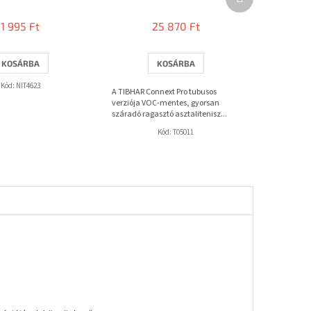
termék
1 995 Ft
25 870 Ft
KOSÁRBA
KOSÁRBA
Kód:
NIT4623
A TIBHAR Connext Pro tubusos
verziója VOC-mentes, gyorsan
száradó ragasztó asztalitenisz...
Kód:
T05011