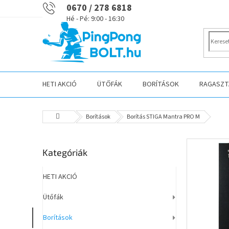
Ugrás
0670 / 278 6818
a
fő
tartalomhoz
HETI AKCIÓ
ÜTŐFÁK
BORÍTÁSOK
RAGASZTÁ
Kezdőlap
Borítások
Borítás STIGA Mantra PRO M
O
Kategóriák
Kategóriák
l
átugrása
d
a
HETI AKCIÓ
l
Ütőfák
s
ó
Borítások
p