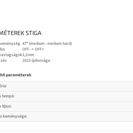
MÉTEREK STIGA
 keménység
47° (medium - medium hard)
lus
OFF- > OFF+
 vastagságok
2,1mm
yzés
2023 újdonsága.
ítő paraméterek
ória
:
ás tempó
:
s típus
:
cs keménysége
: