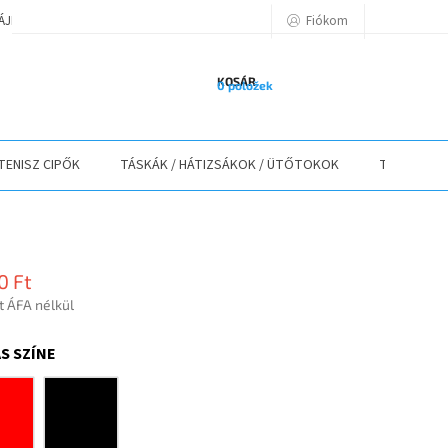
Fiókom
TÁJÉKOZTATÓ
A VÁSÁRLÁS LÉPÉSEI
ELÉRHETŐSÉGEK
ELÁLLÁS
KOSÁR
0 položek
TENISZ CIPŐK
TÁSKÁK / HÁTIZSÁKOK / ÜTŐTOKOK
TEXTIL
0 Ft
t ÁFA nélkül
r:
S SZÍNE