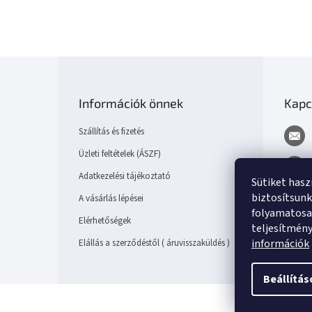
L
á
b
Információk önnek
Kapc
l
é
Szállítás és fizetés
c
Üzleti feltételek (ÁSZF)
Adatkezelési tájékoztató
Sütiket has
biztosítsunk
A vásárlás lépései
folyamatosan
Elérhetőségek
teljesítmén
információk
Elállás a szerződéstől ( áruvisszaküldés )
Beállítás