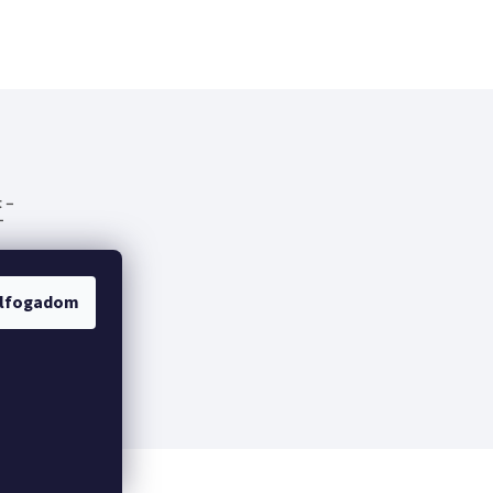
 –
-
emes
lfogadom
fák
lt a