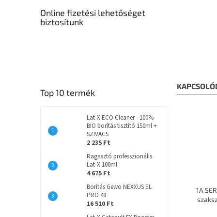
Online fizetési lehetőséget
biztosítunk
KAPCSOLÓ
Top 10 termék
Lat-X ECO Cleaner - 100%
BIO borítás tisztító 150ml +
SZIVACS
2 235 Ft
Ragasztó professzionális
Lat-X 100ml
4 675 Ft
Borítás Gewo NEXXUS EL
1A SER
PRO 48
szaks
16 510 Ft