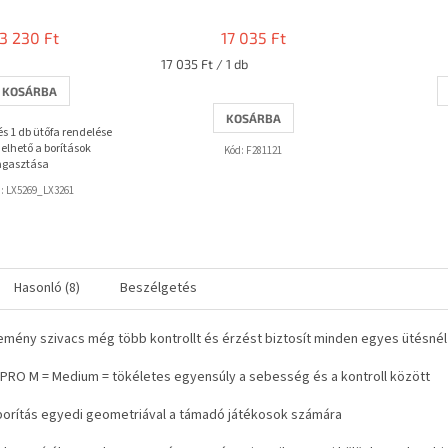
termék
átlagos
3 230 Ft
17 035 Ft
értékelése
Egységár:
5-
17 035 Ft / 1 db
ből
KOSÁRBA
3,7
KOSÁRBA
csillag.
 és 1 db ütőfa rendelése
elhető a borítások
Kód:
F281121
agasztása
d:
LX5269_LX3261
Hasonló (8)
Beszélgetés
kemény szivacs még több kontrollt és érzést biztosít minden egyes ütésnél
 PRO M = Medium = tökéletes egyensúly a sebesség és a kontroll között
borítás egyedi geometriával a támadó játékosok számára