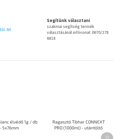
Segítünk választani
szakmai segítség termék
tól. 60
választásánál infóvonal: 0670/278
6818
alanc élvédő 1g / db
Ragasztó Tibhar CONNEXT
- 5x76mm
PRO (1000ml) - utántöltő
Következő