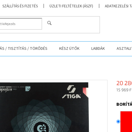
SZÁLLÍTÁS ÉS FIZETÉS
ÜZLETI FELTÉTELEK (ÁSZF)
ADATKEZELÉSI 
KERESÉS
S / TISZTÍTÁS / TÖRŐDÉS
KÉSZ ÜTŐK
LABDÁK
ASZTALI
20 28
15 969 F
Egységá
BORÍTÁ