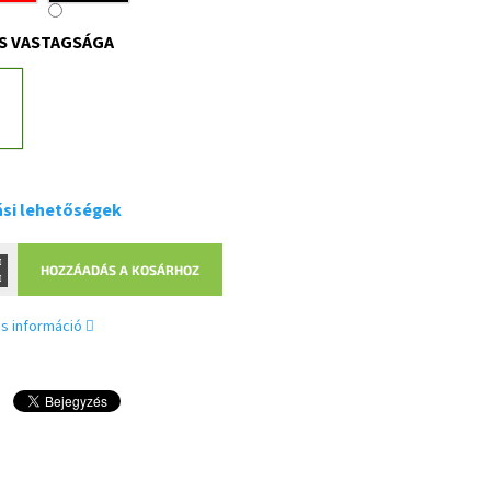
S VASTAGSÁGA
ási lehetőségek
HOZZÁADÁS A KOSÁRHOZ
s információ