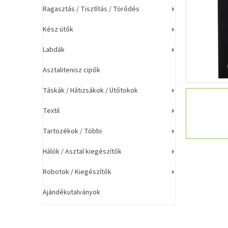
a
Ragasztás / Tisztítás / Törődés
n
e
Kész ütők
l
Labdák
Asztalitenisz cipők
Táskák / Hátizsákok / Ütőtokok
Textil
Tartozékok / Többi
Hálók / Asztal kiegészítők
Robotok / Kiegészítők
Ajándékutalványok