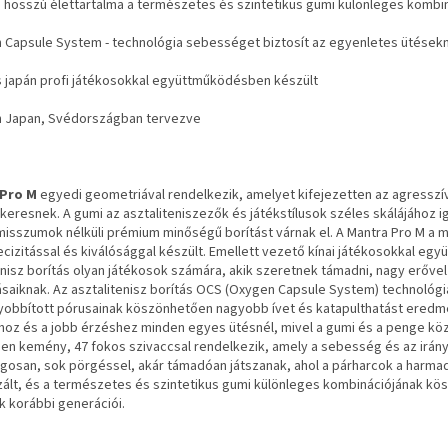
 hosszú élettartalma a természetes és szintetikus gumi különleges komb
 Capsule System - technológia sebességet biztosít az egyenletes ütése
és japán profi játékosokkal együttműködésben készült
n Japan, Svédországban tervezve
Pro M
egyedi geometriával rendelkezik, amelyet kifejezetten az agresszív 
keresnek. A gumi az asztaliteniszezők és játékstílusok széles skálájához iga
sszumok nélküli prémium minőségű borítást várnak el. A Mantra Pro M a m
ecizitással és kiválósággal készült. Emellett vezető kínai játékosokkal e
enisz borítás olyan játékosok számára, akik szeretnek támadni, nagy erővel
ásaiknak. Az asztalitenisz borítás OCS (Oxygen Capsule System) technológiá
bbított pórusainak köszönhetően nagyobb ívet és katapulthatást eredménye
oz és a jobb érzéshez minden egyes ütésnél, mivel a gumi és a penge köz
n kemény, 47 fokos szivaccsal rendelkezik, amely a sebesség és az irányí
gosan, sok pörgéssel, akár támadóan játszanak, ahol a párharcok a harmad
zált, és a természetes és szintetikus gumi különleges kombinációjának kö
k korábbi generációi.