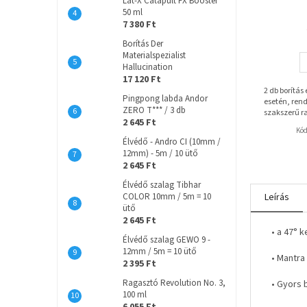
Lat-X Catapult FX Booster
50 ml
7 380 Ft
Borítás Der
Materialspezialist
Hallucination
17 120 Ft
2 db borítás
Pingpong labda Andor
esetén, rend
ZERO T*** / 3 db
szakszerű r
2 645 Ft
Kó
Élvédő - Andro CI (10mm /
12mm) - 5m / 10 ütő
2 645 Ft
Élvédő szalag Tibhar
COLOR 10mm / 5m = 10
Leírás
ütő
2 645 Ft
• a 47° 
Élvédő szalag GEWO 9 -
12mm / 5m = 10 ütő
• Mantra
2 395 Ft
Ragasztó Revolution No. 3,
• Gyors 
100 ml