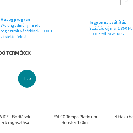
Hűségprogram
Ingyenes szállítás
7% engedmény minden
Szállítás díj már 1 350 Ft-
regisztrált vásárlónak 5000Ft
000 Ft-tól INGYENES
vásárlás felett
DÓ TERMÉKEK
Tipp
VICE - Borítások
FALCO Tempo Platinium
Nittaku b
zerű ragasztása
Booster 150ml
A