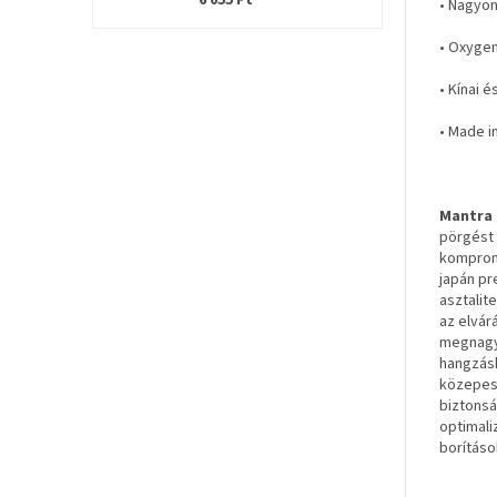
6 055 Ft
• Nagyon
• Oxygen
• Kínai 
• Made i
Mantra 
pörgést 
kompromi
japán pr
asztalit
az elvár
megnagyo
hangzásh
közepese
biztonsá
optimali
borításo